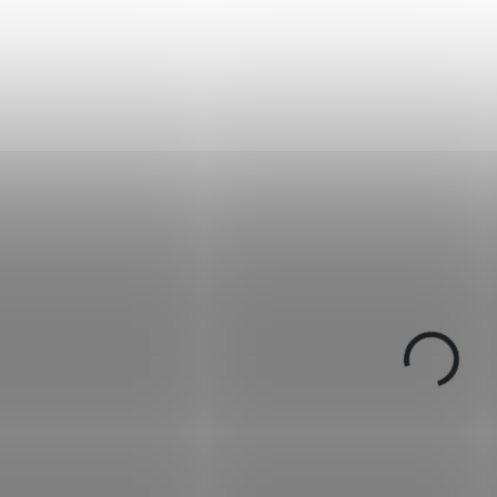
BEZ ZBROJNÍHO
BEZ ZBROJNÍHO
677
OPRÁVNĚNÍ
OPRÁVNĚNÍ
SKLADEM
SK
(1 KS)
Plynová pistole Atak
Plynová pistole A
Zoraki 914 černá cal.
Zoraki 914 Titan ca
9mm
9mm
2 990 Kč
3 150 Kč
Do košíku
Do košíku