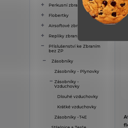
Perkusní zbraně
Flobertky
Airsoftové zbraně
Repliky zbraní
Příslušenství ke Zbraním
bez ZP
Zásobníky
Zásobníky - Plynovky
Zásobníky -
Vzduchovky
Dlouhé vzduchovky
Krátké vzduchovky
A
Zásobníky -T4E
f
Střelnice a Terče