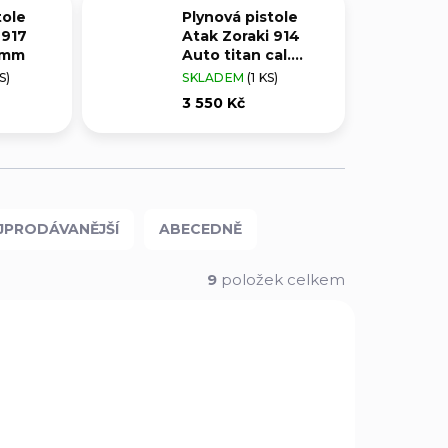
tole
Plynová pistole
 917
Atak Zoraki 914
 9mm
Auto titan cal.
9mm
S)
SKLADEM
(1 KS)
3 550 Kč
JPRODÁVANĚJŠÍ
ABECEDNĚ
9
položek celkem
BEZ ZBROJNÍHO
0680
00393
OPRÁVNĚNÍ