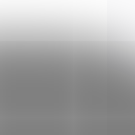
nábojů. Tato zbraň má
přepínač...
BEZ ZBROJNÍHO
723
1617
OPRÁVNĚNÍ
LADEM
SKLADEM
(2 KS)
(2 KS)
tak
Plynová pistole Atak
l.
Zoraki 917 černá cal.
9mm
3 490 Kč
Do košíku