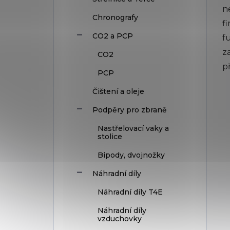
n
Chronografy
f
CO2 a PCP
f
z
CO2
p
PCP
Čištení a oleje
Podpěry pro zbraně
Nastřelovací vaky a
stolice
Bipody, dvojnožky
Náhradní díly
Náhradní díly T4E
Náhradní díly
vzduchovky