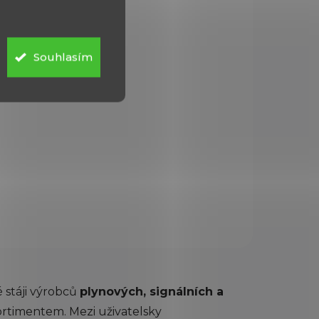
tak
Plynová pistole Atak
al.
Zoraki 925 cal. 9mm
4 540 Kč
Souhlasím
Do košíku
Netradiční obranná plynová
oraki
(expanzní) pistole Atak
Zoraki 925 cal. 9mm na bázi
e
modelu UZI. Zbraň je
e
vybavena přepínačem na
vého
střelbu jednotlivých ran
nebo dávek. ...
 stáji výrobců
plynových, signálních a
sortimentem. Mezi uživatelsky