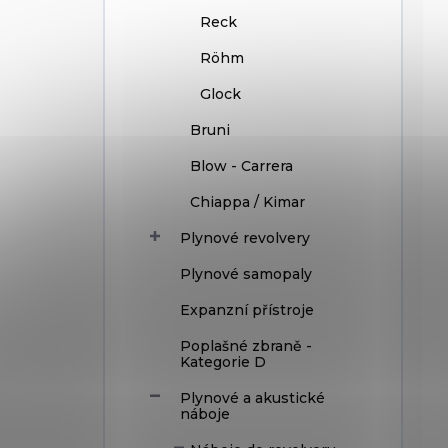
Reck
Röhm
Glock
Bruni
Blow - Carrera
Chiappa / Kimar
Plynové revolvery
Plynové samopaly
Expanzní přístroje
Poplašné zbraně -
Kategorie D
Plynové a akustické
náboje