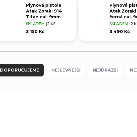
Plynová pistole
Plynová pis
Atak Zoraki 914
Atak Zoraki
Titan cal. 9mm
černá cal.
SKLADEM
(2 KS)
SKLADEM
(2 K
3 150 Kč
3 490 Kč
DOPORUČUJEME
NEJLEVNĚJŠÍ
NEJDRAŽŠÍ
NE
BEZ ZBROJNÍHO
BEZ ZBROJNÍHO
0693
OPRÁVNĚNÍ
OPRÁVNĚNÍ