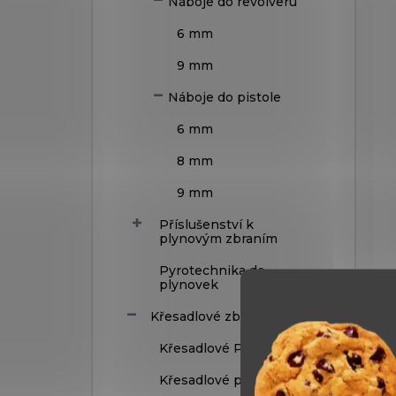
Náboje do revolveru
6 mm
9 mm
Náboje do pistole
6 mm
8 mm
9 mm
Příslušenství k
plynovým zbraním
Pyrotechnika do
plynovek
Křesadlové zbraně
Křesadlové Pistole
Křesadlové pušky