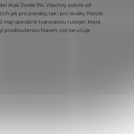
del Atak Zoraki 914. Všechny pistole od
h jak pro praváky, tak i pro leváky. Pistole
 mají speciálně tvarovanou rukojeť, která
ají prodlouženou hlaveň, což zaručuje