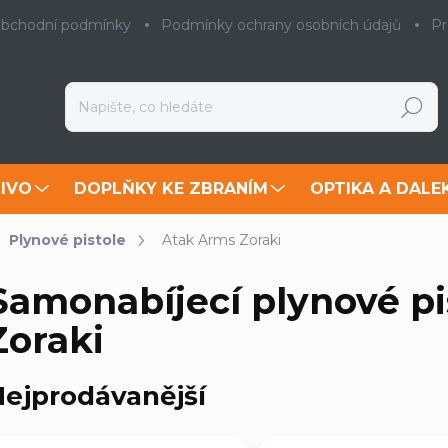
bchodní podmínky
Podmínky ochrany osobních údajů
Pr
Hledat
IVO
DOPLŇKY KE ZBRANÍM
OPTIKA A DALE
Plynové pistole
Atak Arms Zoraki
Samonabíjecí plynové pi
Zoraki
ejprodávanější