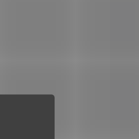
oraki
Samonabíjecí obranná
malá,
pistole. Věrná kopie pistole
ranná
Glock 17. S pomocí
ny.
nástavce lze střílet rakety a
jiné pyrotechnické výrobky.
i...
Kapacita zásobníku je 17
nábojů. Zbraň má plastový...
BEZ ZBROJNÍHO
2254
1441
OPRÁVNĚNÍ
ODÁNO
VYPRODÁNO