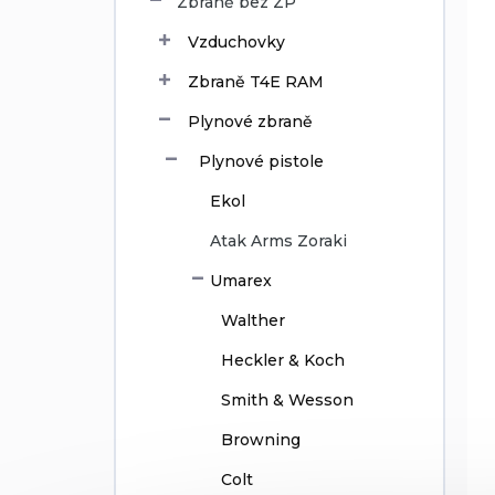
Zbraně bez ZP
t
o
ů
d
Vzduchovky
u
Zbraně T4E RAM
k
t
Plynové zbraně
ů
Plynové pistole
Ekol
Atak Arms Zoraki
Umarex
Walther
Heckler & Koch
Smith & Wesson
Browning
Colt