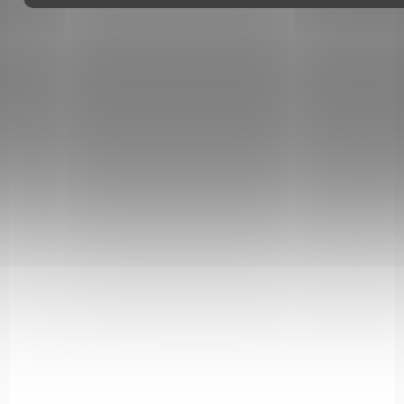
Pistole má kapacitu zásobníku 20 BB a je napodobeninou...
8.4955
SKLADEM