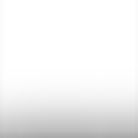
SKLADEM
(1 KS)
Vzduchová pistole Borner 1911 BlowBack
3 490 Kč
Do košíku
Vzduchová pistole Borner 1911 BlowBack je celokovová replika
Coltu 1911 s realistickým BlowBack systémem, CO₂ pohonem a
kapacitou 18 ocelových BB broků 4,5 mm. Skvělá volba pro...
8.2022