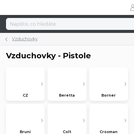
Přejít
na
obsah
Vzduchovky
Vzduchovky - Pistole
CZ
Beretta
Borner
Bruni
Colt
Crosman