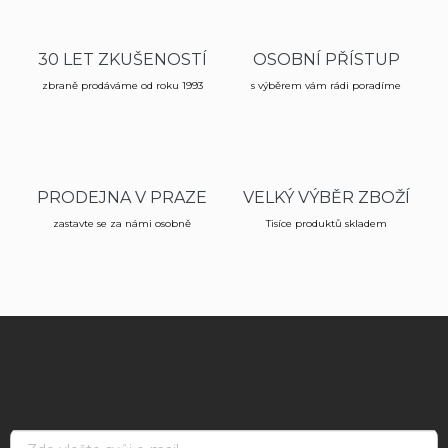
30 LET ZKUŠENOSTÍ
OSOBNÍ PŘÍSTUP
zbraně prodáváme od roku 1993
s výběrem vám rádi poradíme
PRODEJNA V PRAZE
VELKÝ VÝBĚR ZBOŽÍ
zastavte se za námi osobně
Tisíce produktů skladem
Z
á
p
a
t
í