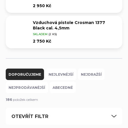
2 950 Kč
Vzduchová pistole Crosman 1377
Black cal. 4,5mm
SKLADEM
(2 KS)
2 750 Kč
Ř
a
DOPORUČUJEME
NEJLEVNĚJŠÍ
NEJDRAŽŠÍ
z
e
NEJPRODÁVANĚJŠÍ
ABECEDNĚ
n
í
186
položek celkem
p
r
OTEVŘÍT FILTR
o
d