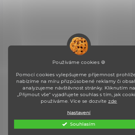
Používáme cookies 🍪
Pomocí cookies vylepšujeme příjemnost prohlíže
nabízíme na míru přizpůsobené reklamy či obsa
SKLADEM
analyzujeme návštěvnost stránky. Kliknutím n
(2 KS)
„Přijmout vše“ vyjadřujete souhlas s tím, jak cook
Vzduchová pistole Borner 2022
používáme. Více se dozvíte
zde
1 490 Kč
Do košíku
Nastavení
Souhlasím
Borner 2022 je vzduchová pistole na CO2 bombičku 12g, určená
pro destrukční střelbu ocelovými BB broky kalibru 4,5 mm.