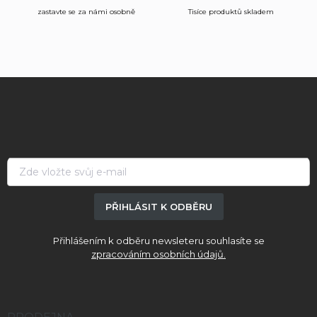
zastavte se za námi osobně
Tisíce produktů skladem
Z
á
p
a
t
í
PŘIHLÁSIT K ODBĚRU
Přihlášením k odběru newsleteru souhlasíte se
zpracováním osobních údajů.