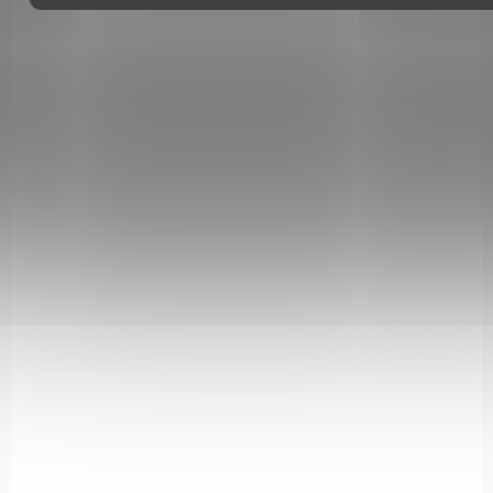
NA OBJEDNÁVKU U DODAVATELE
Karabina Mauser K98 Německo 1935
4 780 Kč
Do košíku
Dekorativní replika karabiny Karabiner 98 Kurz, základní
pěchotní zbraně německé armády ve druhé světové válce.
Nejrozšířenější typ německé opakovací pušky v tomto období....