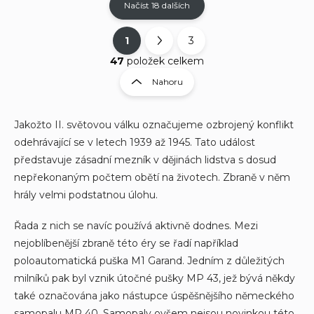
Načíst 18 dalších
1
3
O
S
v
t
47
položek celkem
l
r
Nahoru
á
á
d
n
a
k
c
Jakožto II. světovou válku označujeme ozbrojený konflikt
í
o
odehrávající se v letech 1939 až 1945. Tato událost
p
v
představuje zásadní mezník v dějinách lidstva s dosud
r
á
nepřekonaným počtem obětí na životech. Zbraně v něm
v
n
k
hrály velmi podstatnou úlohu.
í
y
v
Řada z nich se navíc používá aktivně dodnes. Mezi
ý
nejoblíbenější zbraně této éry se řadí například
p
i
poloautomatická puška M1 Garand. Jedním z důležitých
s
milníků pak byl vznik útočné pušky MP 43, jež bývá někdy
u
také označována jako nástupce úspěšnějšího německého
samopalu MP 40. Samopaly ovšem nejsou novinkou této