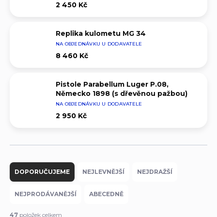
2 450 Kč
Replika kulometu MG 34
NA OBJEDNÁVKU U DODAVATELE
8 460 Kč
Pistole Parabellum Luger P.08,
Německo 1898 (s dřevěnou pažbou)
NA OBJEDNÁVKU U DODAVATELE
2 950 Kč
Ř
a
DOPORUČUJEME
NEJLEVNĚJŠÍ
NEJDRAŽŠÍ
z
e
NEJPRODÁVANĚJŠÍ
ABECEDNĚ
n
í
47
položek celkem