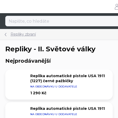
Přejít
na
obsah
Repliky zbraní
Repliky - II. Světové války
Nejprodávanější
Replika automatické pistole USA 1911
(1227) černé pažbičky
NA OBJEDNÁVKU U DODAVATELE
1 290 Kč
Replika automatické pistole USA 1911
NA OBJEDNÁVKU U DODAVATELE