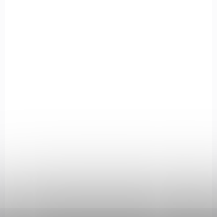
Dekorativní replika americké lehké samonabíjecí karabiny M1 se
sklopnou pažbou, vyvinuté v letech druhé světové války a
používané i v poválečném období. Mechanismus je...
1132C