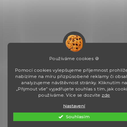
NA OBJEDNÁVKU U DODAVATELE
Karabina M1 USA 1944 sklopná pažba
4 990 Kč
Do košíku
Dekorativní replika americké lehké samonabíjecí karabiny M1 se
Používáme cookies 🍪
sklopnou pažbou, vyvinuté v letech druhé světové války a
používané i v poválečném období. Mechanismus je...
Pomocí cookies vylepšujeme příjemnost prohlíže
nabízíme na míru přizpůsobené reklamy či obsa
analyzujeme návštěvnost stránky. Kliknutím n
„Přijmout vše“ vyjadřujete souhlas s tím, jak cook
používáme. Více se dozvíte
zde
Nastavení
1146M
Souhlasím