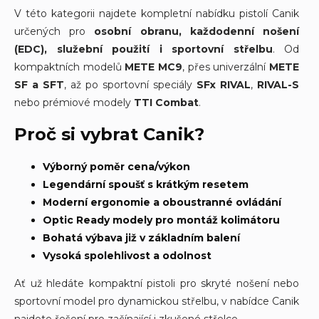
V této kategorii najdete kompletní nabídku pistolí Canik
určených pro
osobní obranu, každodenní nošení
(EDC), služební použití i sportovní střelbu
. Od
kompaktních modelů
METE MC9
, přes univerzální
METE
SF a SFT
, až po sportovní speciály
SFx RIVAL
,
RIVAL-S
nebo prémiové modely
TTI Combat
.
Proč si vybrat Canik?
Výborný poměr cena/výkon
Legendární spoušť s krátkým resetem
Moderní ergonomie a oboustranné ovládání
Optic Ready modely pro montáž kolimátoru
Bohatá výbava již v základním balení
Vysoká spolehlivost a odolnost
Ať už hledáte kompaktní pistoli pro skryté nošení nebo
sportovní model pro dynamickou střelbu, v nabídce Canik
najdete řešení pro začínající i zkušené střelce.