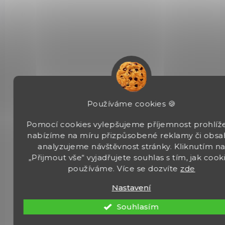
20 990 Kč
Do košíku
Canik METE SF COMBAT 9 mm Luger je taktická samonabíjecí
pistole vybavená hlavní se závitem M13,5×1 LH, tritiovými mířidly
TRUGLO a Optic Ready závěrem s co-witness řešením....
Používáme cookies 🍪
Pomocí cookies vylepšujeme příjemnost prohlíže
BDG00145
nabízíme na míru přizpůsobené reklamy či obsa
analyzujeme návštěvnost stránky. Kliknutím n
„Přijmout vše“ vyjadřujete souhlas s tím, jak cook
používáme. Více se dozvíte
zde
Nastavení
Souhlasím