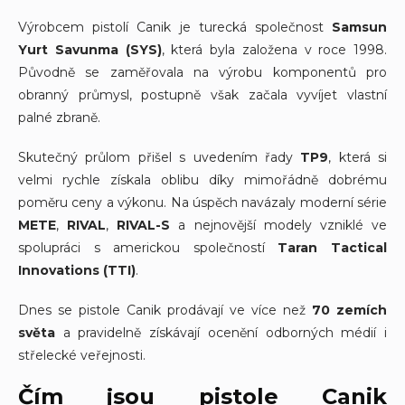
Výrobcem pistolí Canik je turecká společnost
Samsun
Yurt Savunma (SYS)
, která byla založena v roce 1998.
Původně se zaměřovala na výrobu komponentů pro
obranný průmysl, postupně však začala vyvíjet vlastní
palné zbraně.
Skutečný průlom přišel s uvedením řady
TP9
, která si
velmi rychle získala oblibu díky mimořádně dobrému
poměru ceny a výkonu. Na úspěch navázaly moderní série
METE
,
RIVAL
,
RIVAL-S
a nejnovější modely vzniklé ve
spolupráci s americkou společností
Taran Tactical
Innovations (TTI)
.
Dnes se pistole Canik prodávají ve více než
70 zemích
světa
a pravidelně získávají ocenění odborných médií i
střelecké veřejnosti.
Čím jsou pistole Canik