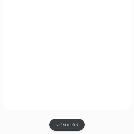
NA OBJEDNÁVKU
Canik SFX RIVAL – GREY samonabíjecí
pistole 9 mm Luger
SFx RIVAL Grey OR 9 mm Luger
24 990 Kč
Do košíku
Canik SFx RIVAL Grey 9 mm Luger je prémiová sportovní pistole
určená pro střelce, kteří vyžadují maximální přesnost, rychlost a
spolehlivost. Nabízí 127mm hlaveň, SAO spoušť s...
Načíst další 4