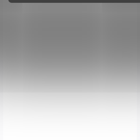
NA OBJEDNÁVKU
Canik METE SFT - FDE DUAL (F)
samonabíjecí pistole 9 mm Luger
METE SFT FDE OR 9 mm Luger
18 500 Kč
Do košíku
Canik METE SFT FDE 9 mm Luger je moderní služební a obranná
pistole s Optic Ready závěrem, kapacitou až 20+1 ran a
ergonomickým rámem v atraktivním provedení Flat Dark
Earth...