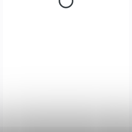
BDG00149
NA OBJEDNÁVKU
Canik METE SF COMBAT – BLACK
samonabíjecí pistole 9 mm Luger
METE SF COMBAT OR TB 9 mm Luger