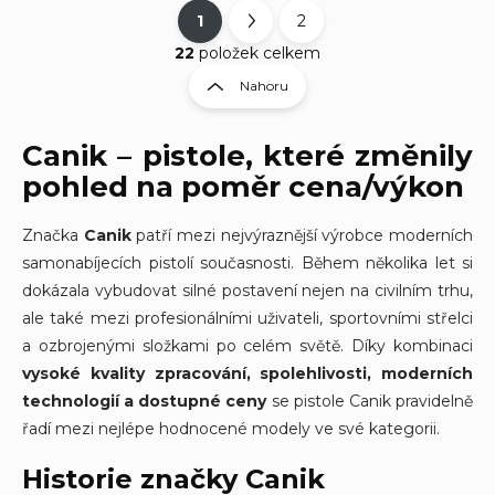
1
2
O
S
v
t
22
položek celkem
l
r
Nahoru
á
á
d
n
a
Canik – pistole, které změnily
k
c
í
o
pohled na poměr cena/výkon
p
v
r
á
Značka
Canik
patří mezi nejvýraznější výrobce moderních
v
n
k
samonabíjecích pistolí současnosti. Během několika let si
í
y
dokázala vybudovat silné postavení nejen na civilním trhu,
v
ale také mezi profesionálními uživateli, sportovními střelci
ý
p
a ozbrojenými složkami po celém světě. Díky kombinaci
i
vysoké kvality zpracování, spolehlivosti, moderních
s
technologií a dostupné ceny
se pistole Canik pravidelně
u
řadí mezi nejlépe hodnocené modely ve své kategorii.
Historie značky Canik