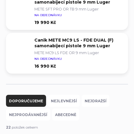
samonabíjecí pistole 9 mm Luger
METE SFT PRO OR TB 9 mm Luger
NA OBJEDNÁVKU
19 990 Kč
Canik METE MC9 LS - FDE DUAL (F)
samonabíjecí pistole 9 mm Luger
METE MC9 LS FDE OR 9 mm Luger
NA OBJEDNÁVKU
16 990 Kč
Ř
a
DOPORUČUJEME
NEJLEVNĚJŠÍ
NEJDRAŽŠÍ
z
e
NEJPRODÁVANĚJŠÍ
ABECEDNĚ
n
í
22
položek celkem
p