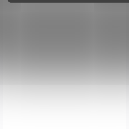
SKLADEM
(>5 KS)
Škrabka Iota s vroubkovaným ostřím
červená
99 Kč
Do košíku
Škrabka Iota je švýcarská kuchyňská škrabka s ultra ostrou
nerezovou čepelí a oboustranným vroubkovaným ostřím, ideální
pro ovoce a zeleninu oblých tvarů. Lehká, odolná a vhodná...