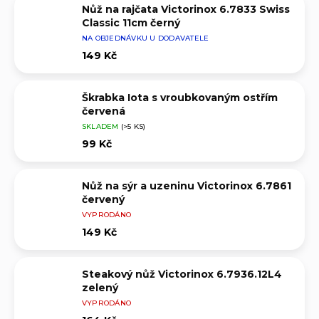
Nůž na rajčata Victorinox 6.7833 Swiss
Classic 11cm černý
NA OBJEDNÁVKU U DODAVATELE
149 Kč
Škrabka Iota s vroubkovaným ostřím
červená
SKLADEM
(>5 KS)
99 Kč
Nůž na sýr a uzeninu Victorinox 6.7861
červený
VYPRODÁNO
149 Kč
Steakový nůž Victorinox 6.7936.12L4
zelený
VYPRODÁNO