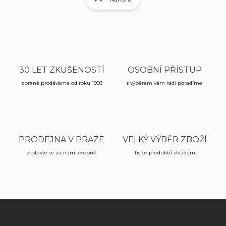
á
á
d
n
a
k
c
í
o
p
v
r
á
v
30 LET ZKUŠENOSTÍ
OSOBNÍ PŘÍSTUP
n
k
í
zbraně prodáváme od roku 1993
s výběrem vám rádi poradíme
y
v
ý
p
i
s
PRODEJNA V PRAZE
VELKÝ VÝBĚR ZBOŽÍ
u
zastavte se za námi osobně
Tisíce produktů skladem
Z
á