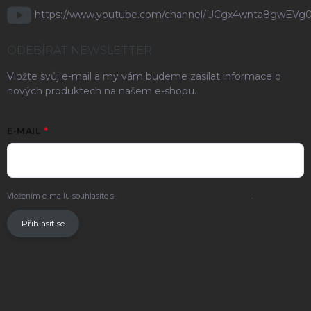
https://www.youtube.com/channel/UCgx4wnta8gwEVg
ODEBÍRAT NEWSLETTER
Vložte svůj e-mail a my vám budeme zasílat informace o
nových produktech na našem e-shopu.
E-MAIL
Vložením e-mailu souhlasíte s
podmínkami ochrany osobních údajů
.
Přihlásit se