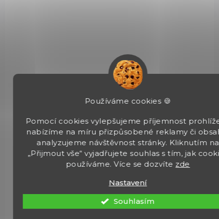
Škrabka Iota s vroubkovaným ostřím černá
99 Kč
Do košíku
Škrabka Iota je švýcarská kuchyňská škrabka s ultra ostrou
nerezovou čepelí a oboustranným vroubkovaným ostřím, ideální
pro ovoce a zeleninu oblých tvarů. Lehká, odolná a vhodná...
Používáme cookies 🍪
Pomocí cookies vylepšujeme příjemnost prohlíže
nabízíme na míru přizpůsobené reklamy či obsa
analyzujeme návštěvnost stránky. Kliknutím n
6.0943.1
„Přijmout vše“ vyjadřujete souhlas s tím, jak cook
používáme. Více se dozvíte
zde
Nastavení
Souhlasím