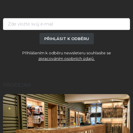
p
a
t
í
PŘIHLÁSIT K ODBĚRU
Přihlášením k odběru newsleteru souhlasíte se
zpracováním osobních údajů.
PRODEJNA