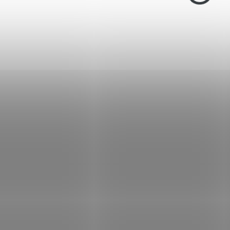
2013
SKLADEM
SK
(>5 KS)
Kufr plast Negrini 2013
Kufr plast Negrini
na pistoli 32x20,7x7cm
2014 na pistoli
23,5x15,3x5 cm
250 Kč
210 Kč
Do košíku
Do košíku
Tvrdé plastové pouzdro s
Tvrdé plastové pouzdr
pěnovými vložkami Ashlar.