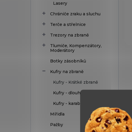
Lasery
Chrániče zraku a sluchu
Terče a střelnice
Trezory na zbraně
Tlumiče, Kompenzátory,
Moderátory
Botky zásobníků
Kufry na zbraně
Kufry - Krátké zbraně
Kufry - dlouhé zbraně
Kufry - karabiny
Mířidla
Pažby