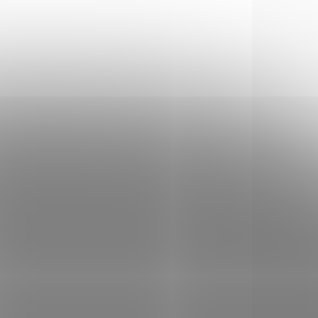
2014X
2016SEC
LADEM
NA OBJEDNÁVKU U
(>5 KS)
DODAVATELE
Kufr Negrini 2016 SEC
na krátké zbraně
44x19,3x8cm
595 Kč
Do košíku
o s
Plastový velký kufr