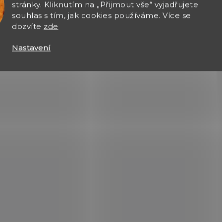
stránky. Kliknutím na „Přijmout vše“ vyjadřujete
p
souhlas s tím, jak cookies používáme. Více se
i
dozvíte
zde
s
u
Nastavení