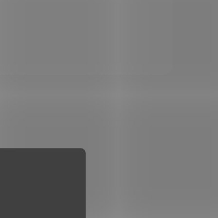
lar.
s výstelkou z polyuretanové
raň.
pěny na pistoli, vel. 44 cm x
19,3 cm x 8 cm