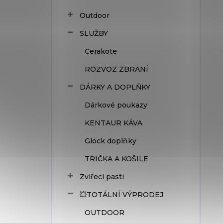
Outdoor
SLUŽBY
Cerakote
ROZVOZ ZBRANÍ
DÁRKY A DOPLŇKY
Dárkové poukazy
KENTAUR KÁVA
Glock doplňky
TRIČKA A KOŠILE
Zvířecí pasti
💥TOTÁLNÍ VÝPRODEJ
OUTDOOR