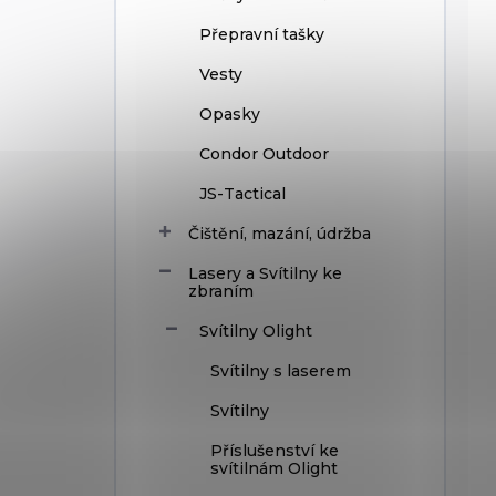
Přepravní tašky
Vesty
Opasky
Condor Outdoor
JS-Tactical
Čištění, mazání, údržba
Lasery a Svítilny ke
zbraním
Svítilny Olight
Svítilny s laserem
Svítilny
Příslušenství ke
svítilnám Olight