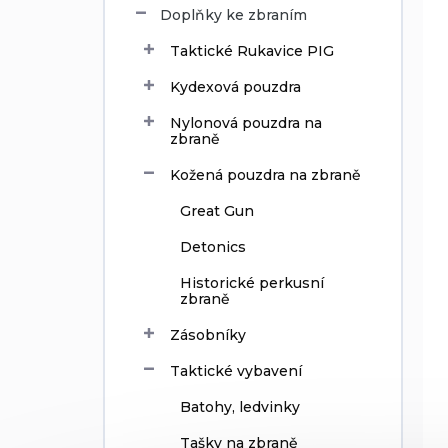
Doplňky ke zbraním
u
k
Taktické Rukavice PIG
t
ů
Kydexová pouzdra
Nylonová pouzdra na
zbraně
Kožená pouzdra na zbraně
Great Gun
Detonics
Historické perkusní
zbraně
Zásobníky
Taktické vybavení
Batohy, ledvinky
Tašky na zbraně