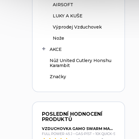
AIRSOFT
LUKY A KUŠE
Výprodej Vzduchovek
Nože
AKCE
Nůž United Cutlery Honshu
Karambit
Značky
POSLEDNÍ HODNOCENÍ
PRODUKTŮ
VZDUCHOVKA GAMO SWARM MAGNUM PRO GEN3 CAL. 5,5MM SET + GAMO 4X32 - NEOMEZENÝ VÝKON
FULL POWER 45 J – GAS-PÍST – 10X QUICK-SHOT