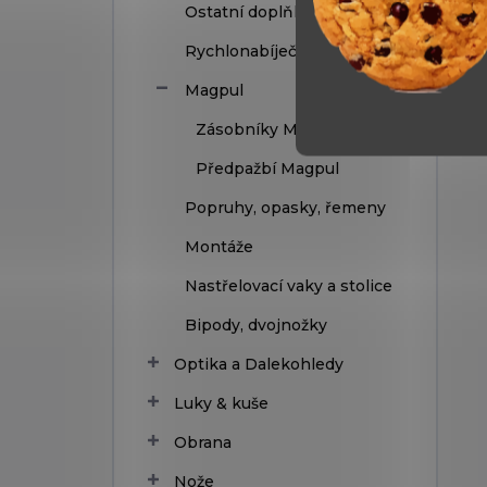
Ostatní doplňky
Rychlonabíječe
Magpul
Zásobníky Magpul
Předpažbí Magpul
Popruhy, opasky, řemeny
Montáže
Nastřelovací vaky a stolice
Bipody, dvojnožky
Optika a Dalekohledy
Luky & kuše
Obrana
Nože