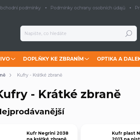
bchodní podmínky
Podmínky ochrany osobních údajů
Pr
Hledat
IVO
DOPLŇKY KE ZBRANÍM
OPTIKA A DALE
aně
Kufry - Krátké zbraně
Kufry - Krátké zbraně
ejprodávanější
Kufr Negrini 2038
Kufr plast N
na krátké zbraně
2013 na pist