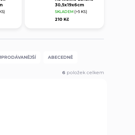
m
30,5x19x6cm
KS)
SKLADEM
(>5 KS)
210 Kč
JPRODÁVANĚJŠÍ
ABECEDNĚ
6
položek celkem
033SC
2038SC