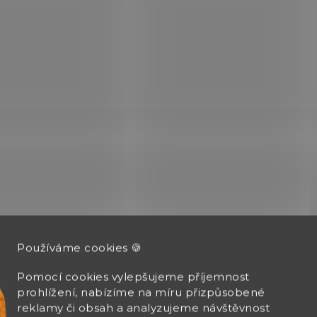
pěnovými vložkami Ash
Vhodný pro krátkou zb
O
v
l
á
d
a
c
í
p
Používáme cookies 🍪
r
v
k
Pomocí cookies vylepšujeme příjemnost
y
prohlížení, nabízíme na míru přizpůsobené
v
reklamy či obsah a analyzujeme návštěvnost
ý