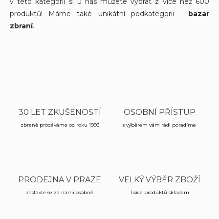
v této kategorii si u nás můžete vybrat z více než 600
produktů! Máme také unikátní podkategorii -
bazar
zbraní
.
30 LET ZKUŠENOSTÍ
OSOBNÍ PŘÍSTUP
zbraně prodáváme od roku 1993
s výběrem vám rádi poradíme
PRODEJNA V PRAZE
VELKÝ VÝBĚR ZBOŽÍ
zastavte se za námi osobně
Tisíce produktů skladem