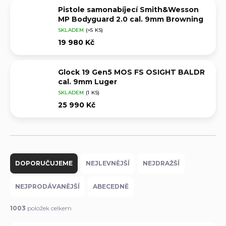
Pistole samonabíjecí Smith&Wesson
MP Bodyguard 2.0 cal. 9mm Browning
SKLADEM
(>5 KS)
19 980 Kč
Glock 19 Gen5 MOS FS OSIGHT BALDR
cal. 9mm Luger
SKLADEM
(1 KS)
25 990 Kč
Ř
a
DOPORUČUJEME
NEJLEVNĚJŠÍ
NEJDRAŽŠÍ
z
e
NEJPRODÁVANĚJŠÍ
ABECEDNĚ
n
í
1003
položek celkem
p