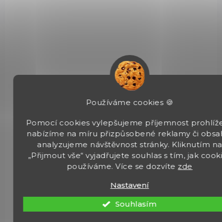
ROZVOZ PO CELÉ ČR
92FSINOX
Používáme cookies 🍪
Pomocí cookies vylepšujeme příjemnost prohlíže
nabízíme na míru přizpůsobené reklamy či obsa
analyzujeme návštěvnost stránky. Kliknutím n
„Přijmout vše“ vyjadřujete souhlas s tím, jak cook
používáme. Více se dozvíte
zde
Nastavení
Souhlasím
SKLADEM
(1 KS)