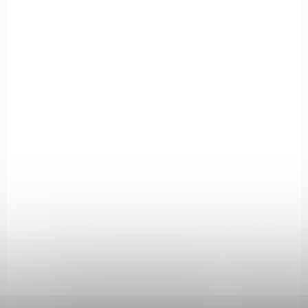
SKLADEM
(1 KS)
Beretta 92FS cal. 9mm Luger
32 100 Kč
Do košíku
Beretta 92FS 9 mm Luger je legendární samonabíjecí pistole s
double-action spouští a kapacitou 15+1, vyvinutá pro osobní
ochranu dle vojenských standardů, a nabízí osvědčenou...