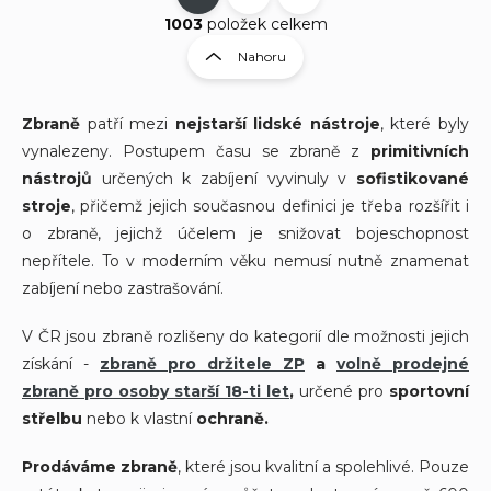
S
v
t
1003
položek celkem
l
r
Nahoru
á
á
d
n
a
k
c
Zbraně
patří mezi
nejstarší lidské nástroje
, které byly
í
o
vynalezeny. Postupem času se zbraně z
primitivních
p
v
nástrojů
určených k zabíjení vyvinuly v
sofistikované
r
á
stroje
, přičemž jejich současnou definici je třeba rozšířit i
v
n
k
o zbraně, jejichž účelem je snižovat bojeschopnost
í
y
nepřítele. To v moderním věku nemusí nutně znamenat
v
zabíjení nebo zastrašování.
ý
p
i
V ČR jsou zbraně rozlišeny do kategorií dle možnosti jejich
s
získání -
zbraně pro držitele ZP
a
volně prodejné
u
zbraně pro osoby starší 18-ti let
,
určené pro
sportovní
střelbu
nebo k vlastní
ochraně.
Prodáváme zbraně
, které jsou kvalitní a spolehlivé. Pouze