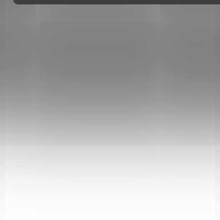
Beretta 92FS Inox cal. 9mm Luger
38 000 Kč
Do košíku
Beretta 92FS Inox v ráži 9 mm Luger je samonabíjecí pistole s
elegantní inox povrchovou úpravou, proslulá svou spolehlivostí,
odolností a životností, která osvědčuje její...
ROZVOZ PO CELÉ ČR
92FSXOPTDSBL