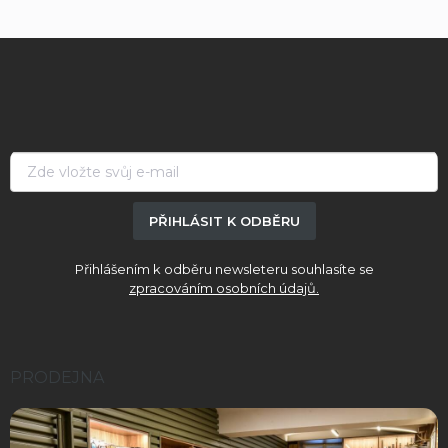
Z
á
p
a
t
í
PŘIHLÁSIT K ODBĚRU
Přihlášením k odběru newsleteru souhlasíte se
zpracováním osobních údajů.
PRODEJNA