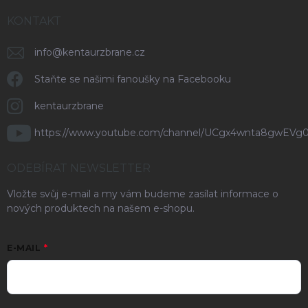
KONTAKT
info
@
kentaurzbrane.cz
Staňte se našimi fanoušky na Facebooku
kentaurzbrane
https://www.youtube.com/channel/UCgx4wnta8gwEVg
ODEBÍRAT NEWSLETTER
Vložte svůj e-mail a my vám budeme zasílat informace o
nových produktech na našem e-shopu.
E-MAIL