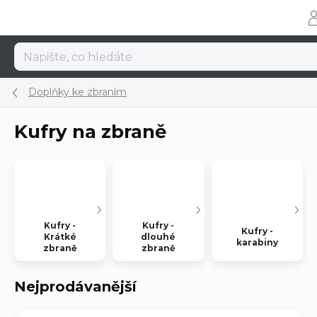
Přejít
na
obsah
Doplňky ke zbraním
Kufry na zbraně
Kufry -
Kufry -
Kufry -
Krátké
dlouhé
karabiny
zbraně
zbraně
Nejprodávanější