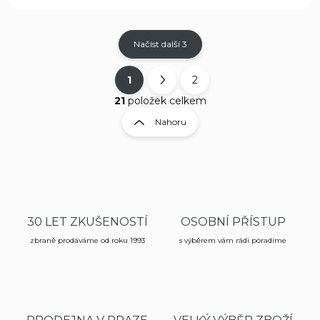
Načíst další 3
1
2
O
S
v
t
21
položek celkem
l
r
Nahoru
á
á
d
n
a
k
c
í
o
p
v
r
á
v
30 LET ZKUŠENOSTÍ
OSOBNÍ PŘÍSTUP
n
k
í
zbraně prodáváme od roku 1993
s výběrem vám rádi poradíme
y
v
ý
p
i
s