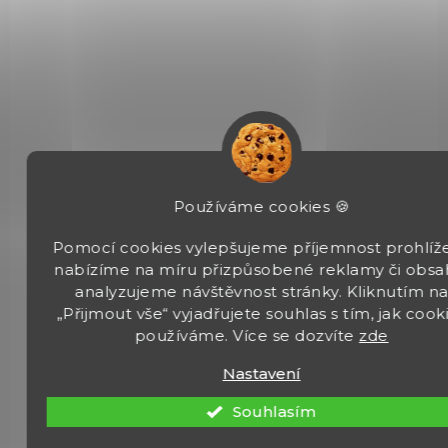
SKLADEM
(>5 KS)
Používáme cookies 🍪
Kufr plast Negrini 2014 na pistoli 23,5x15,3x5
cm
Pomocí cookies vylepšujeme příjemnost prohlíže
nabízíme na míru přizpůsobené reklamy či obsa
210 Kč
Do košíku
analyzujeme návštěvnost stránky. Kliknutím n
„Přijmout vše“ vyjadřujete souhlas s tím, jak cook
Tvrdé plastové pouzdro s pěnovými vložkami Ashlar. Vhodný pro
používáme. Více se dozvíte
zde
krátkou zbraň.
Nastavení
Souhlasím