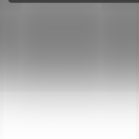
1685ISY
SKLADEM
(>5 KS)
Kufr plast Negriny 1685 ISY na pušku
117x30x12 cm
1 650 Kč
Do košíku