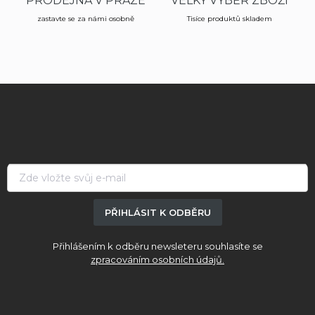
PRODEJNA V PRAZE
VELKÝ VÝBĚR ZBOŽÍ
u
zastavte se za námi osobně
Tisíce produktů skladem
Z
á
p
a
t
í
PŘIHLÁSIT K ODBĚRU
Přihlášením k odběru newsleteru souhlasíte se
zpracováním osobních údajů.