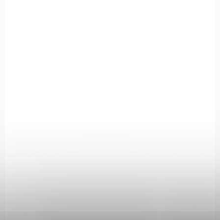
SKLADEM
(>5 KS)
Kufr plast Negrini 2013 na pistoli
32x20,7x7cm
250 Kč
Do košíku
Tvrdé plastové pouzdro s pěnovými vložkami Ashlar.
2014X