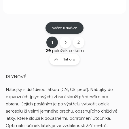
Načíst 11 dalších
1
2
O
S
v
t
29
položek celkem
l
r
Nahoru
á
á
d
n
a
k
c
PLYNOVÉ:
í
o
p
v
Nábojky s dráždivou látkou (CN, CS, pepř). Nábojky do
r
á
expanzních (plynových) zbraní slouží především pro
v
n
obranu. Jejich posláním je po výstřelu vytvořit oblak
k
í
y
aerosolu či velmi jemného prachu, obsahujícího dráždivé
v
látky, které slouží k dočasnému ochromení útočníka.
ý
Optimální účinek látek je ve vzdálenosti 3-7 metrů,
p