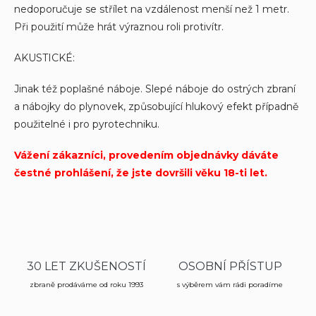
i
nedoporučuje se střílet na vzdálenost menší než 1 metr.
s
Při použití může hrát výraznou roli protivítr.
u
AKUSTICKÉ:
Jinak též poplašné náboje. Slepé náboje do ostrých zbraní
a nábojky do plynovek, způsobující hlukový efekt případně
použitelné i pro pyrotechniku.
Vážení zákazníci, provedením objednávky dáváte
čestné prohlášení, že jste dovršili věku 18-ti let.
30 LET ZKUŠENOSTÍ
OSOBNÍ PŘÍSTUP
zbraně prodáváme od roku 1993
s výběrem vám rádi poradíme