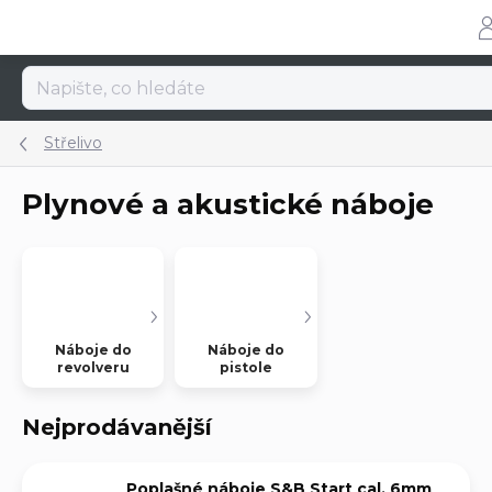
Přejít
na
obsah
Střelivo
Plynové a akustické náboje
Náboje do
Náboje do
revolveru
pistole
Nejprodávanější
Poplašné náboje S&B Start cal. 6mm