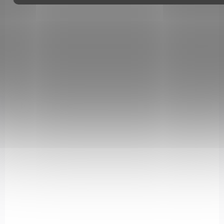
VOLNĚ PRODEJNÉ
OD 18 LET
07053
SKLADEM
(>5 KS)
Poplašné náboje Fiocchi Salve Blank cal.
9mm 50ks
545 Kč
Do košíku