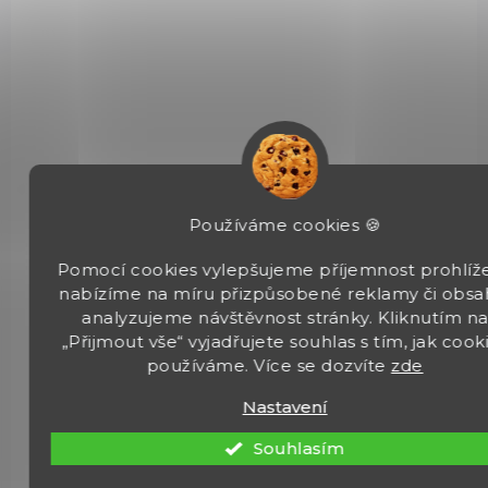
SKLADEM
(>5 KS)
Poplašné náboje Fiocchi cal. 8mm Salve
Používáme cookies 🍪
Blank
Pomocí cookies vylepšujeme příjemnost prohlíže
395 Kč
nabízíme na míru přizpůsobené reklamy či obsa
Do košíku
analyzujeme návštěvnost stránky. Kliknutím n
Poplašné náboje Fiocchi Salve Blank cal. 8mm pro plynové
„Přijmout vše“ vyjadřujete souhlas s tím, jak cook
pistole. Akustický efekt. 50 kusů v balení.
používáme. Více se dozvíte
zde
Nastavení
Souhlasím