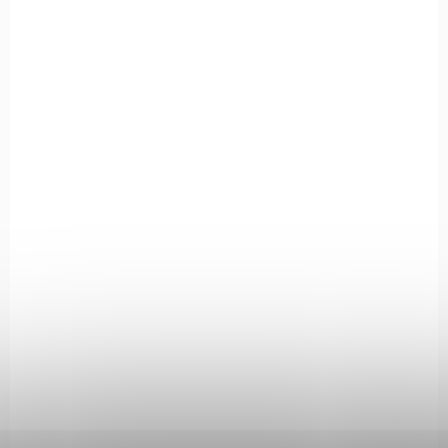
SKLADEM
(>5 KS)
Plynové náboje Wadie Supra CN cal. 9mm
P.A. 10 ks
385 Kč
Do košíku
Extra silné nábojky Wadie CN do plynových pistolí, ráže 9 mm PA
s dráždivou látkou, pro osobní obranu.
6533