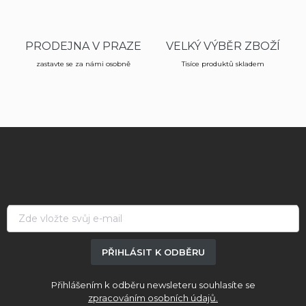
PRODEJNA V PRAZE
VELKÝ VÝBĚR ZBOŽÍ
zastavte se za námi osobně
Tisíce produktů skladem
Z
á
p
a
t
í
PŘIHLÁSIT K ODBĚRU
Přihlášením k odběru newsleteru souhlasíte se
zpracováním osobních údajů.