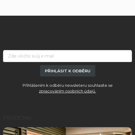
Z
á
p
a
t
í
PŘIHLÁSIT K ODBĚRU
Přihlášením k odběru newsleteru souhlasíte se
zpracováním osobních údajů.
PRODEJNA