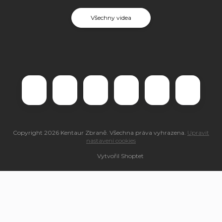
Všechny videa
Copyright 2026
Kentaur Zbraně
. Všechna práva vyhrazena.
Upravit
nastavení cookies
Vytvořil Shoptet