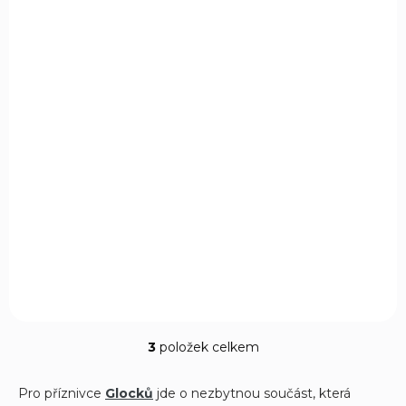
SKLADEM
(1 KS)
Dno zásobníku Kevin Makarov
85 Kč
Do košíku
Náhradní botka pro zásobník pistole Kevin na 6 ran.
3
položek celkem
O
v
l
Pro příznivce
Glocků
jde o nezbytnou součást, která
á