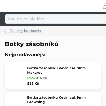
Přejít
na
obsah
Doplňky ke zbraním
Botky zásobníků
Nejprodávanější
Botka zásobníku Kevin cal. 9mm
Makarov
SKLADEM
(2 KS)
525 Kč
Botka zásobníku Kevin cal. 9mm
Browning