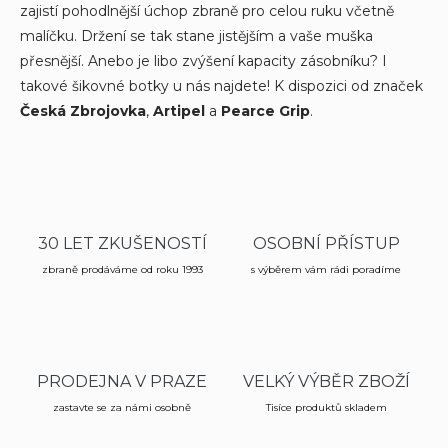
zajistí pohodlnější úchop zbraně pro celou ruku včetně
d
malíčku. Držení se tak stane jistějším a vaše muška
a
c
přesnější. Anebo je libo zvýšení kapacity zásobníku? I
í
takové šikovné botky u nás najdete! K dispozici od značek
p
Česká Zbrojovka
,
Artipel
a
Pearce Grip
.
r
v
k
y
v
ý
p
30 LET ZKUŠENOSTÍ
OSOBNÍ PŘÍSTUP
i
s
zbraně prodáváme od roku 1993
s výběrem vám rádi poradíme
u
PRODEJNA V PRAZE
VELKÝ VÝBĚR ZBOŽÍ
zastavte se za námi osobně
Tisíce produktů skladem