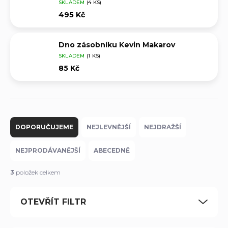
SKLADEM
(4 KS)
495 Kč
Dno zásobníku Kevin Makarov
SKLADEM
(1 KS)
85 Kč
Ř
a
DOPORUČUJEME
NEJLEVNĚJŠÍ
NEJDRAŽŠÍ
z
e
NEJPRODÁVANĚJŠÍ
ABECEDNĚ
n
í
3
položek celkem
p
r
OTEVŘÍT FILTR
o
d
u