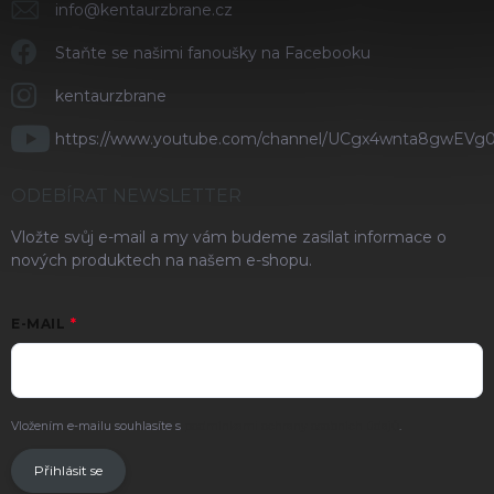
info
@
kentaurzbrane.cz
Staňte se našimi fanoušky na Facebooku
kentaurzbrane
https://www.youtube.com/channel/UCgx4wnta8gwEVg
ODEBÍRAT NEWSLETTER
Vložte svůj e-mail a my vám budeme zasílat informace o
nových produktech na našem e-shopu.
E-MAIL
Vložením e-mailu souhlasíte s
podmínkami ochrany osobních údajů
.
Přihlásit se