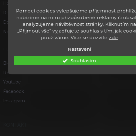
Hodnocení obchodu
Pomocí cookies vylepšujeme příjemnost prohlíže
Reklamace a vrácení zboží
nabízíme na míru přizpůsobené reklamy či obsa
Doprava a platba
analyzujeme návštěvnost stránky. Kliknutím n
„Přijmout vše“ vyjadřujete souhlas s tím, jak cook
Náš příběh
používáme. Více se dozvíte
zde
Nastavení
UŽITEČNÉ
Souhlasím
Blog
Recenze a hodnocení
Youtube
Facebook
Instagram
KONTAKT