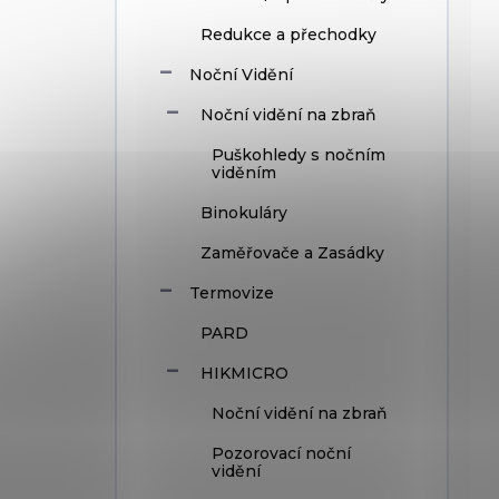
Redukce a přechodky
Noční Vidění
Noční vidění na zbraň
Puškohledy s nočním
viděním
Binokuláry
Zaměřovače a Zasádky
Termovize
PARD
HIKMICRO
Noční vidění na zbraň
Pozorovací noční
vidění