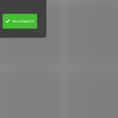
lišta
Crosman 1377, 2240
539 Kč
Souhlasím
Do košíku
Dvoudílná montáž pro
vzduchovky Crosman 1377
11
a 2240 s drážkami 11 mm,
 22 mm
upevnění šrouby přímo na
.
hlaveň.
.
0
213184
VXM015