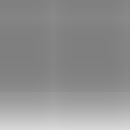
NA OBJEDNÁVKU U
NA OBJEDNÁ
DODAVATELE
DODAV
Montáž dvoudílná
Montáž GAMO TS-
11mm / 25,4mm nízká
11mm jednodílná
Umarex
290 Kč
450 Kč
Do košíku
Do košíku
Montáž GAMO TS-250
Montáž dvoudílná
11mm jednodílná.
11mm/25,4mm nízká
Umarex