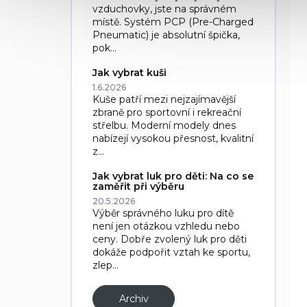
vzduchovky, jste na správném
místě. Systém PCP (Pre-Charged
Pneumatic) je absolutní špička,
pok...
Jak vybrat kuši
1.6.2026
Kuše patří mezi nejzajímavější
zbraně pro sportovní i rekreační
střelbu. Moderní modely dnes
nabízejí vysokou přesnost, kvalitní
z...
Jak vybrat luk pro děti: Na co se
zaměřit při výběru
20.5.2026
Výběr správného luku pro dítě
není jen otázkou vzhledu nebo
ceny. Dobře zvolený luk pro děti
dokáže podpořit vztah ke sportu,
zlep...
Archiv