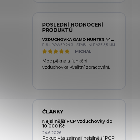
POSLEDNÍ HODNOCENÍ
PRODUKTŮ
VZDUCHOVKA GAMO HUNTER 440 CAL. 5,5MM
FULL POWER 24 J – STABILNÍ RÁŽE 5,5 MM
MICHAL
Moc pěkná a funkční
vzduchovka.Kvalitní zpracování.
ČLÁNKY
Nejsilnější PCP vzduchovky do
10 000 Kč
24.6.2026
Pokud vás zajímají nejsilnější PCP