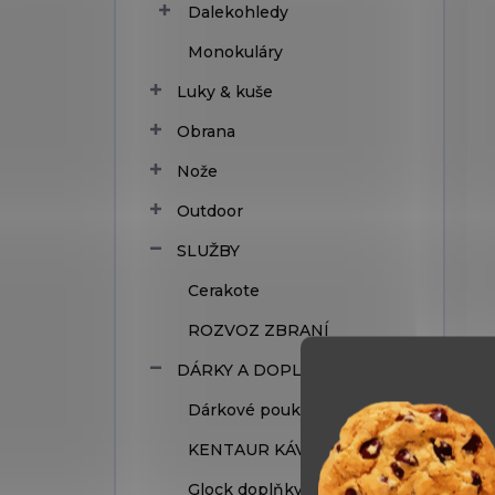
Dalekohledy
Monokuláry
Luky & kuše
Obrana
Nože
Outdoor
SLUŽBY
Cerakote
ROZVOZ ZBRANÍ
DÁRKY A DOPLŇKY
Dárkové poukazy
KENTAUR KÁVA
Glock doplňky