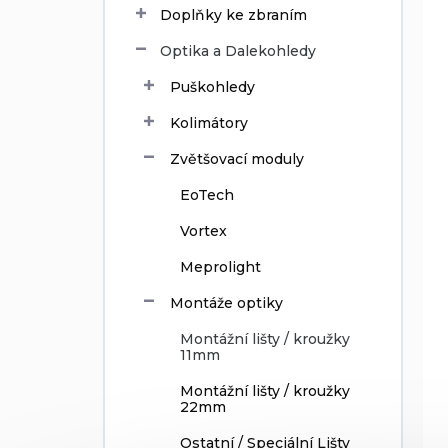
ů
d
Doplňky ke zbraním
u
Optika a Dalekohledy
k
t
Puškohledy
ů
Kolimátory
Zvětšovací moduly
EoTech
Vortex
Meprolight
Montáže optiky
Montážní lišty / kroužky
11mm
Montážní lišty / kroužky
22mm
Ostatní / Speciální Lišty