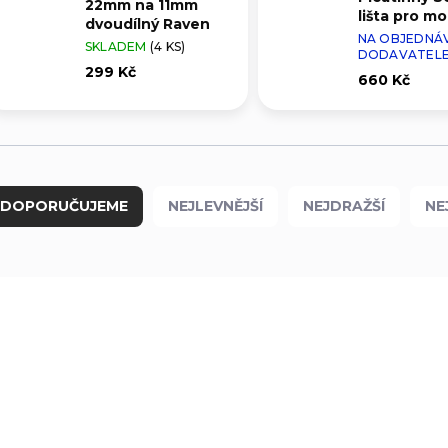
22mm na 11mm
lišta pro m
dvoudílný Raven
puškohledu
NA OBJEDNÁ
SKLADEM
(4 KS)
DODAVATEL
299 Kč
660 Kč
DOPORUČUJEME
NEJLEVNĚJŠÍ
NEJDRAŽŠÍ
NE
T5N13