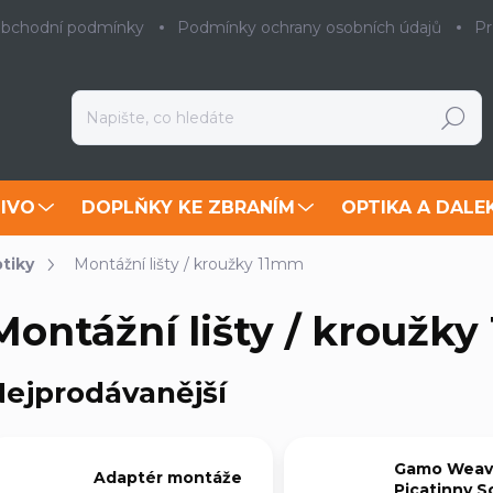
bchodní podmínky
Podmínky ochrany osobních údajů
Pr
Hledat
IVO
DOPLŇKY KE ZBRANÍM
OPTIKA A DALE
tiky
Montážní lišty / kroužky 11mm
Montážní lišty / kroužk
ejprodávanější
Gamo Weav
Adaptér montáže
Picatinny S