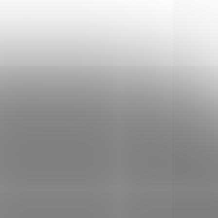
213183
NC1123
LADEM
NA OBJEDNÁVKU U
(1 KS)
DODAVATELE
Dělená montáž
Norconia duralová,
25,4mm
545 Kč
Do košíku
ění
Dělená montáž Norconia