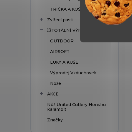
TRIČKA A KOŠILE
Zvířecí pasti
💥TOTÁLNÍ VÝPRODEJ
OUTDOOR
AIRSOFT
LUKY A KUŠE
Výprodej Vzduchovek
Nože
AKCE
Nůž United Cutlery Honshu
Karambit
Značky