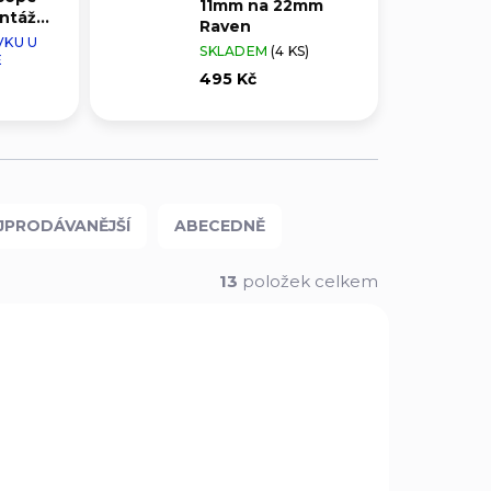
11mm na 22mm
ontáž
Raven
VKU U
SKLADEM
(4 KS)
E
495 Kč
JPRODÁVANĚJŠÍ
ABECEDNĚ
13
položek celkem
T4N12
00045