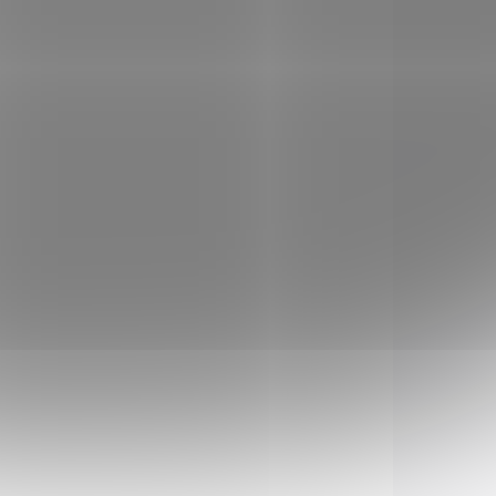
VKU U
NA OBJEDNÁVKU U
ATELE
DODAVATELE
250
Montáž Venox 11mm /
25,4mm ocelová nízká
350 Kč
Do košíku
Dvoudílná duralová
montáž nízká je určena pro
puškohledy s menším
objektivem, většinou do
40mm.