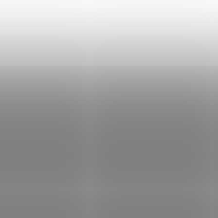
6213187
6
SKLADEM
SK
(2 KS)
Montáž dvoudílná
Montáž dvoudílná
GAMO TS-250 1" nízká
Gamo TS-250 1"
vysoká
440 Kč
440 Kč
Do košíku
Do košíku
Montáž slouží k upevnění
Montáž slouží k upevn
optického zaměřovače,