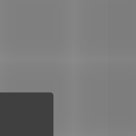
,
duralová
na
e
d 9,3
67718
459MTC
VKU U
MOMENTÁLNĚ NEDOSTUPNÉ
ATELE
*
Montáž 11mm