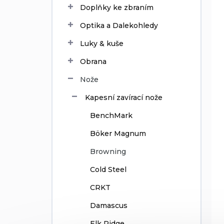
Doplňky ke zbraním
u
k
Optika a Dalekohledy
t
ů
Luky & kuše
Obrana
Nože
Kapesní zavírací nože
BenchMark
Böker Magnum
Browning
Cold Steel
CRKT
Damascus
Elk Ridge