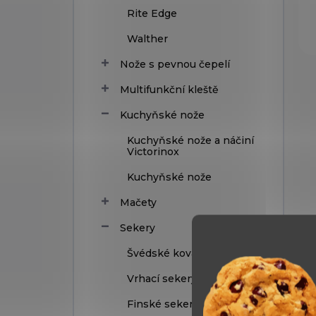
Rite Edge
Walther
Nože s pevnou čepelí
Multifunkční kleště
Kuchyňské nože
Kuchyňské nože a náčiní
Victorinox
Kuchyňské nože
Mačety
Sekery
Švédské kované
Vrhací sekery
Finské sekery