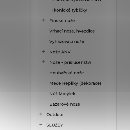
Ikonické rybičky
Finské nože
Vrhací nože, hvězdice
Vyhazovací nože
Nože ANV
Nože - příslušenství
Houbařské nože
Meče Repliky (dekorace)
Nůž Motýlek
Bazarové nože
Outdoor
SLUŽBY