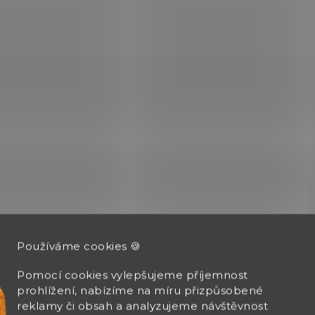
O
v
l
á
d
a
c
í
p
r
v
k
y
Používáme cookies 🍪
v
ý
p
Pomocí cookies vylepšujeme příjemnost
i
prohlížení, nabízíme na míru přizpůsobené
s
reklamy či obsah a analyzujeme návštěvnost
u