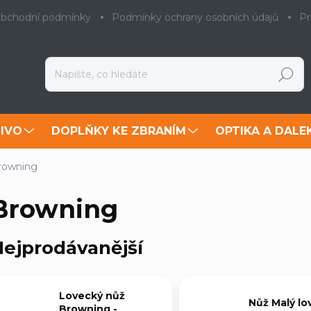
bchodní podmínky
Podmínky ochrany osobních údajů
Pr
Hledat
IVO
DOPLŇKY KE ZBRANÍM
OPTIKA A DALE
rowning
Browning
ejprodávanější
Lovecký nůž
Nůž Malý lo
Browning -