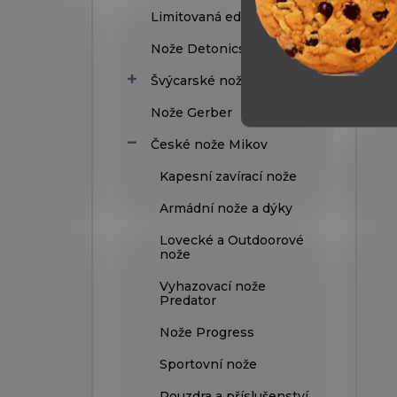
Limitovaná edice
Nože Detonics
Švýcarské nože Victorinox
Nože Gerber
České nože Mikov
Kapesní zavírací nože
Armádní nože a dýky
Lovecké a Outdoorové
nože
Vyhazovací nože
Predator
Nože Progress
Sportovní nože
Pouzdra a příslušenství