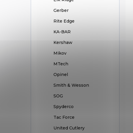
Gerber
Rite Edge
KA-BAR
Kershaw
Mikov
MTech
Opinel
Smith & Wesson
SOG
Spyderco
Tac Force
United Cutlery