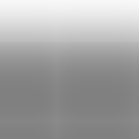
07144
SKLADEM
(2 KS)
Nůž Malý lovec s
pevnou čepelí
2 250 Kč
Do košíku
Nůž Malý lovec s pevnou
čepelí