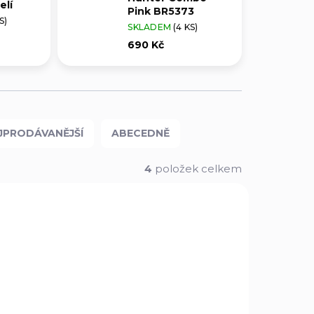
elí
Pink BR5373
S)
SKLADEM
(4 KS)
690 Kč
JPRODÁVANĚJŠÍ
ABECEDNĚ
4
položek celkem
139BL
3732