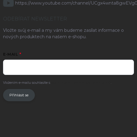
https://www.youtube.com/channel/UCgx4wnta8gwEVg
ODEBÍRAT NEWSLETTER
Vložte svůj e-mail a my vám budeme zasílat informace o
nových produktech na našem e-shopu.
E-MAIL
Vložením e-mailu souhlasíte s
podmínkami ochrany osobních údajů
.
Přihlásit se