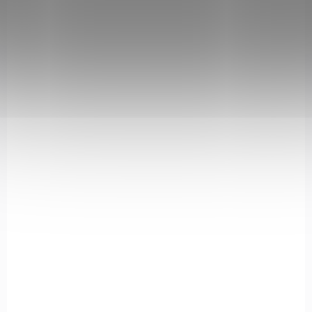
NA OBJEDNÁVKU U DODAVATELE
Zvětšovací modul EoTech G43
21 450 Kč
Do košíku
Model G43 je zmenšenou verzí naší v boji osvědčené G33, která je
jednou z nejkompaktnějších a nejlehčích dostupných
zvětšovacích modulů. Montáž umožňuje rychlý přechod z 3X
na...