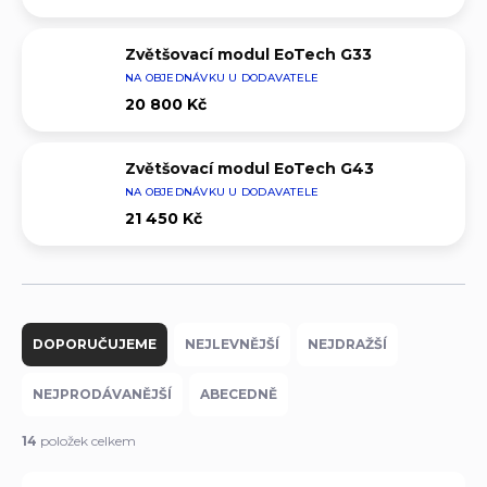
Zvětšovací modul EoTech G33
NA OBJEDNÁVKU U DODAVATELE
20 800 Kč
Zvětšovací modul EoTech G43
NA OBJEDNÁVKU U DODAVATELE
21 450 Kč
Ř
a
DOPORUČUJEME
NEJLEVNĚJŠÍ
NEJDRAŽŠÍ
z
e
NEJPRODÁVANĚJŠÍ
ABECEDNĚ
n
í
14
položek celkem
p
r