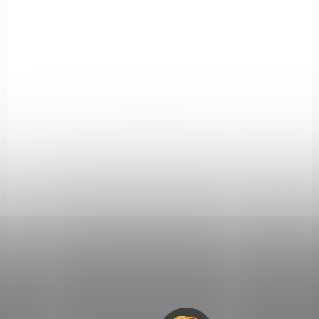
G33TAN
NA OBJEDNÁVKU U DODAVATELE
Zvětšovací modul EoTech G33 TAN