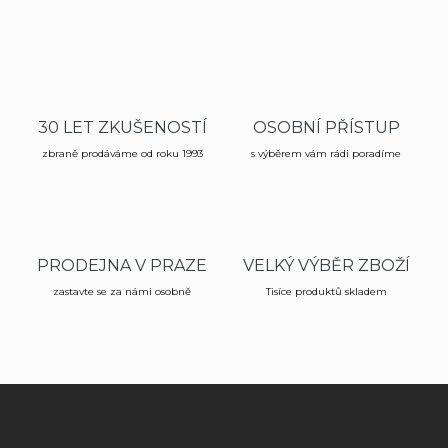
i
s
u
30 LET ZKUŠENOSTÍ
OSOBNÍ PŘÍSTUP
zbraně prodáváme od roku 1993
s výběrem vám rádi poradíme
PRODEJNA V PRAZE
VELKÝ VÝBĚR ZBOŽÍ
zastavte se za námi osobně
Tisíce produktů skladem
Z
á
p