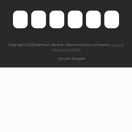
Copyright 2026
Kentaur Zbraně
. Všechna práva vyhrazena.
Upravit
nastavení cookies
Vytvořil Shoptet