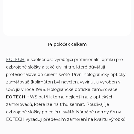
lupa G33, ale má navíc dvojnásobné zvětšení pro přesné míření
na větší vzdálenosti. Montáž umožňuje rychlý přechod z...
14
položek celkem
O
v
l
EOTECH
je společnost vyrábějící profesionální optiku pro
á
ozbrojené složky a také civilní trh, které důvěřují
d
profesionálové po celém světě. První holografický optický
a
c
zaměřovač (kolimátor) byl navržen, vyvinut a vyroben v
í
USA již v roce 1996. Holografické optické zaměřovače
p
EOTECH
HWS patří k tomu nejlepšímu z optických
r
v
zaměřovačů, které lze na trhu sehnat. Používají je
k
ozbrojené složky po celém světě. Náročné normy firmy
y
EOTECH vyžadují především zaměření na kvalitu výrobků.
v
ý
p