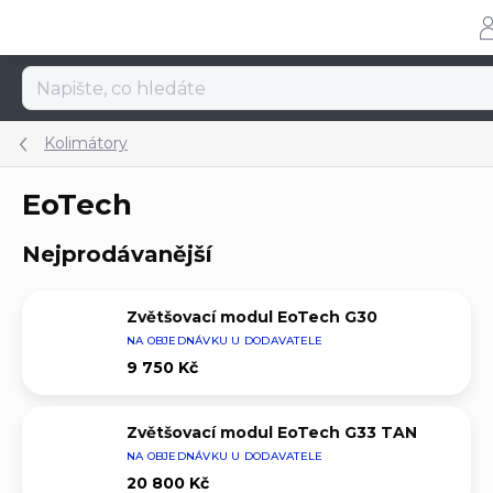
Přejít
na
obsah
Kolimátory
EoTech
Nejprodávanější
Zvětšovací modul EoTech G30
NA OBJEDNÁVKU U DODAVATELE
9 750 Kč
Zvětšovací modul EoTech G33 TAN
NA OBJEDNÁVKU U DODAVATELE
20 800 Kč