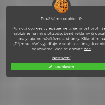
20 800 Kč
Do košíku
Používáme cookies 🍪
Model G33 je vybrán USSOCOM a je kompaktní a lehký. Montáž
Pomocí cookies vylepšujeme příjemnost prohlíže
umožňuje rychlý přechod z 3X na 1X a optika nabízí vertikální a
horizontální nastavení bez použití nářadí, větší zorné...
nabízíme na míru přizpůsobené reklamy či obsa
analyzujeme návštěvnost stránky. Kliknutím n
„Přijmout vše“ vyjadřujete souhlas s tím, jak cook
používáme. Více se dozvíte
zde
Nastavení
G43
Souhlasím