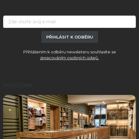
a
t
í
PŘIHLÁSIT K ODBĚRU
Přihlášením k odběru newsleteru souhlasíte se
zpracováním osobních údajů.
PRODEJNA