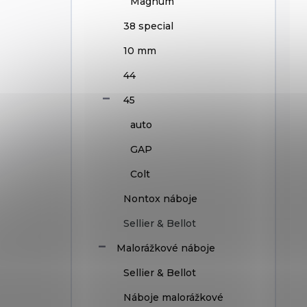
Magnum
38 special
10 mm
44
45
auto
GAP
Colt
Nontox náboje
Sellier & Bellot
Malorážkové náboje
Sellier & Bellot
Náboje malorážkové