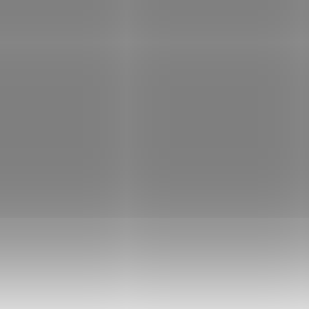
SK
SKLADEM
(4 KS)
Náboj Sellier & Be
Náboj Sellier & Bellot
cal. 38 Special SP
cal. 38 Special FMJ
555 Kč
535 Kč
Do košíku
Do košíku
Poloplášťová střela
Celoplášťová střela.
sestávající z kovového
Olověné jádro je překryto
pláště a olověného jádr
kovovým pláštěm.
Střela je řešena tak, ž
Vzhledem k pevné
v přední části obnaže
konstrukci vytváří střela
olověné jádro při zásah
hladký průstřel bez
deformuje...
devastace tkáně, neboť se