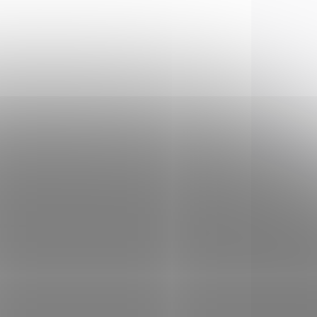
POUZE OSOBNÍ
311452
00273
VYZVEDNUTÍ
LADEM
SKLADEM
(1 KS)
(3 KS)
Náboj 7,62 x 25
Tokarev FMJ Sellier &
Bellot
575 Kč
Do košíku
Celoplášťová střela.
yto