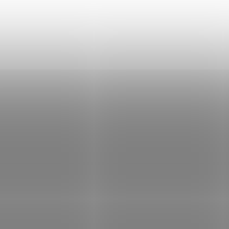
POUZE OSOBNÍ
POUZE OSOBNÍ
0913
VYZVEDNUTÍ
VYZVEDNUTÍ
SKLADEM
SK
(1 KS)
Náboj 44 Rem. Mag.
Náboj 45 GAP FMJ
SP Sellier & Bellot
Sellier & Bellot
885 Kč
685 Kč
Do košíku
Do košíku
Poloplášťová střela
Celoplášťová střela.
sestávající z kovového
Olověné jádro je překr