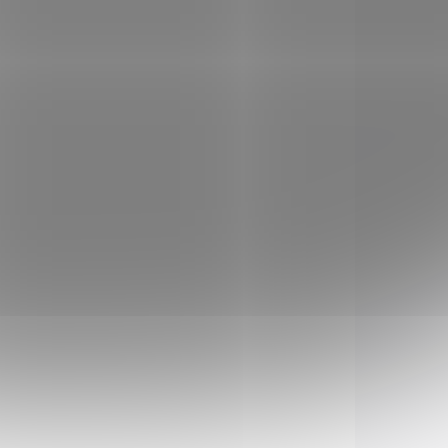
LADEM
SKLADEM
(>5 KS)
(>5 KS)
llot
Náboj Sellier & Bellot
cal. 38 Special
Wadcutter
495 Kč
Do košíku
Homogenní olověná střela
a.
vhodná pro sportovní účely.
e se
Vyznačuje se mimořádnou
né
přesností a ohraničeným
u cíle
průsekem terče. Cena za
krabičku 50ks