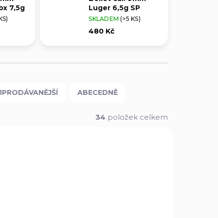
ox 7,5g
Luger 6,5g SP
KS)
SKLADEM
(>5 KS)
480 Kč
JPRODÁVANĚJŠÍ
ABECEDNĚ
34
položek celkem
POUZE OSOBNÍ
311162
11019
VYZVEDNUTÍ