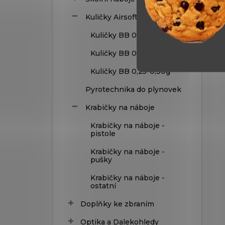
Kuličky Airsoft
Kuličky BB 0,12g
Kuličky BB 0,20g
Kuličky BB 0,25-0,30g
Pyrotechnika do plynovek
Krabičky na náboje
Krabičky na náboje -
pistole
Krabičky na náboje -
pušky
Krabičky na náboje -
ostatní
Doplňky ke zbraním
Optika a Dalekohledy