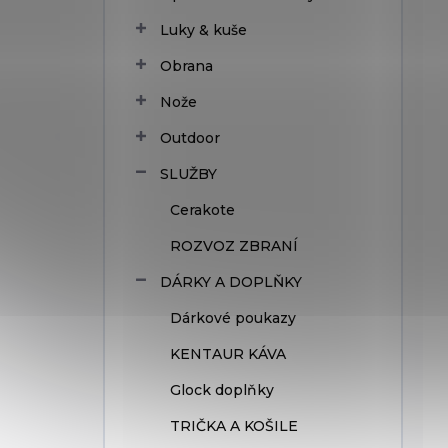
Luky & kuše
Obrana
Nože
Outdoor
SLUŽBY
Cerakote
ROZVOZ ZBRANÍ
DÁRKY A DOPLŇKY
Dárkové poukazy
KENTAUR KÁVA
Glock doplňky
TRIČKA A KOŠILE