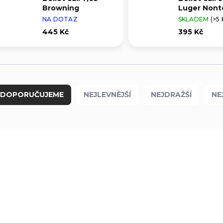
Browning
Luger Nont
NA DOTAZ
SKLADEM
(>5 
445 Kč
395 Kč
DOPORUČUJEME
NEJLEVNĚJŠÍ
NEJDRAŽŠÍ
NE
POUZE OSOBNÍ
POUZE OSOBNÍ
999429
VYZVEDNUTÍ
VYZVEDNUTÍ