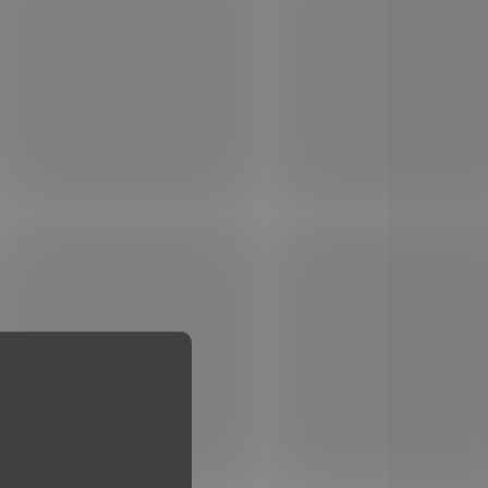
Olověné jádro je překryto
kovovým pláštěm.
Vzhledem k pevné
la
konstrukci vytváří střela
hladký průstřel bez
ť se
devastace tkáně, neboť se
...
nedeformuje při zásahu...
POUZE OSOBNÍ
2195
1690
VYZVEDNUTÍ
LADEM
SKLADEM
(>5 KS)
(>5 KS)
llot
Náboj Sellier & Bellot