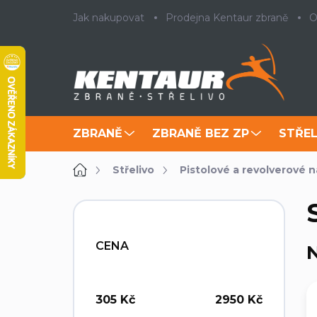
Přejít
Jak nakupovat
Prodejna Kentaur zbraně
O
na
obsah
ZBRANĚ
ZBRANĚ BEZ ZP
STŘEL
Domů
Střelivo
Pistolové a revolverové 
P
o
s
CENA
N
t
r
a
n
305
Kč
2950
Kč
n