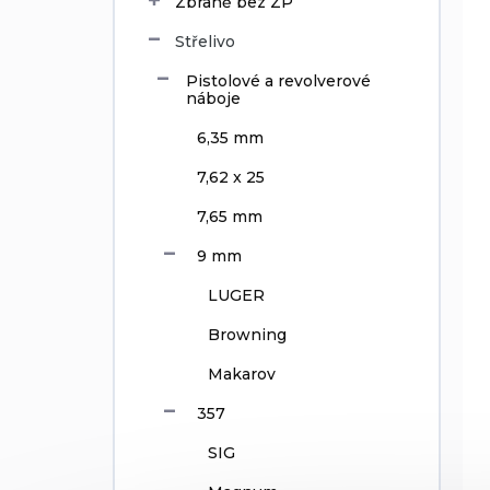
Zbraně bez ZP
u
Střelivo
k
t
Pistolové a revolverové
ů
náboje
6,35 mm
7,62 x 25
7,65 mm
9 mm
LUGER
Browning
Makarov
357
SIG