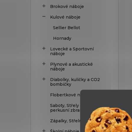
Brokové náboje
Kulové náboje
Sellier Bellot
Hornady
Lovecké a Sportovní
náboje
Plynové a akustické
náboje
Diabolky, kuličky a CO2
bombičky
Flobertkové náboje
Saboty, Střely pro
perkusní zbraně
Zápalky, Střelný prach
Školní náboje