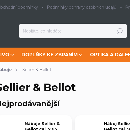
bchodní podmínky
Podmínky ochrany osobních údajů
Pr
Hledat
IVO
DOPLŇKY KE ZBRANÍM
OPTIKA A DALE
náboje
Sellier & Bellot
Sellier & Bellot
ejprodávanější
Náboje Sellier &
Náboj Sellie
Bellot cal. 7,65
Bellot cal.