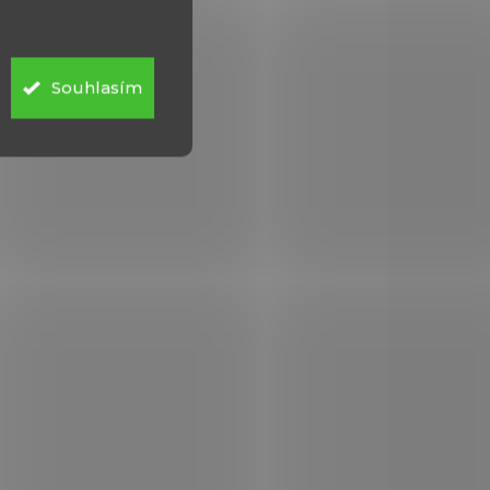
cal. 357 Magnum FMJ
595 Kč
Do košíku
Souhlasím
Celoplášťová střela.
Olověné jádro je překryto
kovovým pláštěm.
a.
Vzhledem k pevné
e se
konstrukci vytváří střela
né
hladký průstřel bez
u cíle
devastace tkáně, neboť se
nedeformuje při zásahu...
POUZE OSOBNÍ
0328
0326
VYZVEDNUTÍ