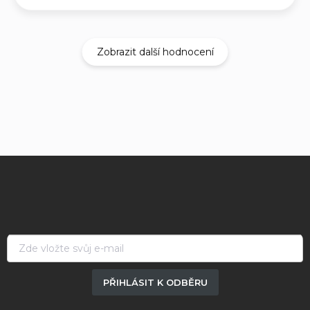
Zobrazit další hodnocení
Z
á
p
a
t
í
PŘIHLÁSIT K ODBĚRU