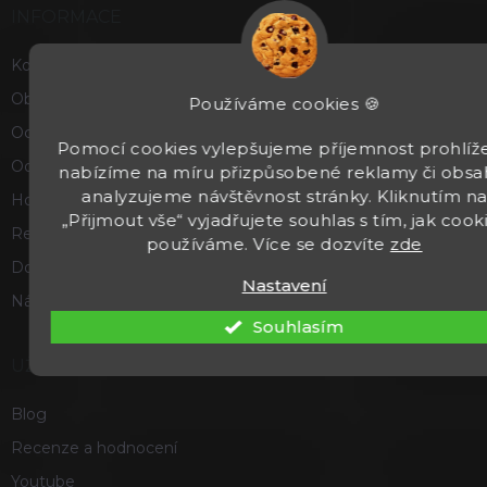
INFORMACE
Kontakty
Obchodní podmínky
Používáme cookies 🍪
Ochrana osobních údajů
Pomocí cookies vylepšujeme příjemnost prohlíže
Odstoupení od smlouvy
nabízíme na míru přizpůsobené reklamy či obsa
analyzujeme návštěvnost stránky. Kliknutím n
Hodnocení obchodu
„Přijmout vše“ vyjadřujete souhlas s tím, jak cook
Reklamace a vrácení zboží
používáme. Více se dozvíte
zde
Doprava a platba
Nastavení
Náš příběh
Souhlasím
UŽITEČNÉ
Blog
Recenze a hodnocení
Youtube