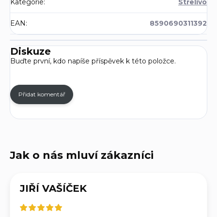
Kategorie
:
Střelivo
EAN
:
8590690311392
Diskuze
Buďte první, kdo napíše příspěvek k této položce.
Přidat komentář
JIŘÍ VAŠÍČEK