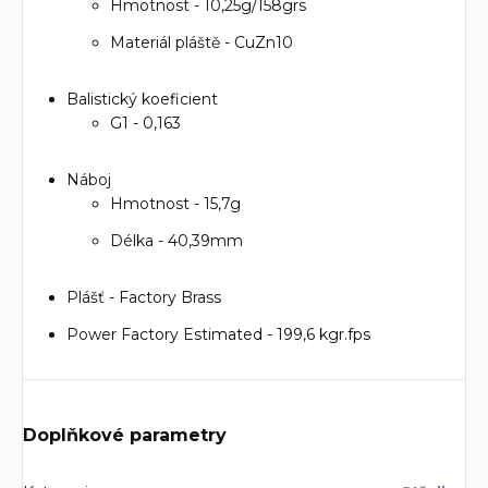
Hmotnost - 10,25g/158grs
Materiál pláště - CuZn10
Balistický koeficient
G1 - 0,163
Náboj
Hmotnost - 15,7g
Délka - 40,39mm
Plášť - Factory Brass
Power Factory Estimated - 199,6 kgr.fps
Doplňkové parametry