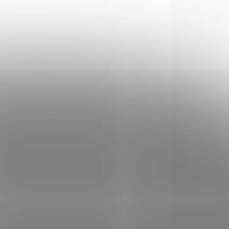
DEM
SKLADEM
5 KS)
(5 KS)
 70
Brokový náboj 12 x 70
EET
Sellier & Bellot TRAP
28 SUPER
240 Kč
Do košíku
8
Brokový náboj Trap 28
er
Super, ráže 12 x 70; Sellier
& Bellot.