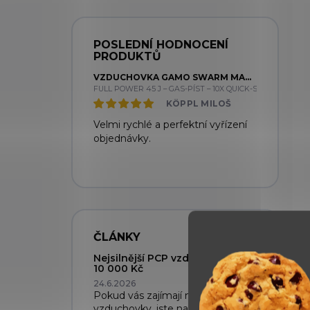
POSLEDNÍ HODNOCENÍ
PRODUKTŮ
VZDUCHOVKA GAMO SWARM MAGNUM PRO GEN3 CAL. 5,5MM SET + GAMO 4X32 - NEOMEZENÝ VÝKON
FULL POWER 45 J – GAS-PÍST – 10X QUICK-SHOT
KÖPPL MILOŠ
Velmi rychlé a perfektní vyřízení
objednávky.
ČLÁNKY
Nejsilnější PCP vzduchovky do
10 000 Kč
24.6.2026
Pokud vás zajímají nejsilnější PCP
vzduchovky, jste na správném