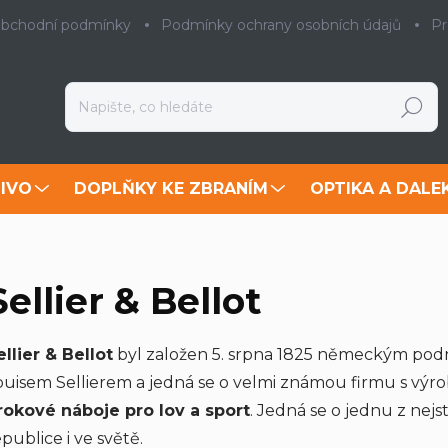
bchodní podmínky
Podmínky ochrany osobních údajů
Pr
Hledat
IVO
DOPLŇKY KE ZBRANÍM
OPTIKA A DALE
Sellier & Bellot
ellier & Bellot
byl založen 5. srpna 1825 německým po
ouisem Sellierem a jedná se o velmi známou firmu s výr
rokové náboje pro lov a sport
. Jedná se o jednu z nejs
epublice i ve světě.