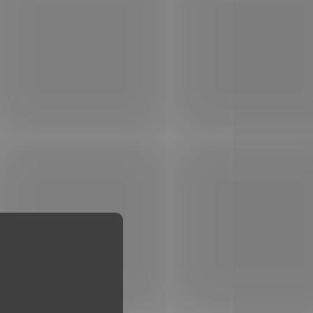
POUZE OSOBNÍ
6100
V2117X2516
VYZVEDNUTÍ
DEM
SKLADEM
5 KS)
(3 KS)
 70
Brokový náboj Buck
EET
Shot ráže 12x70 36g
Sellier & Bellot 25ks
399 Kč