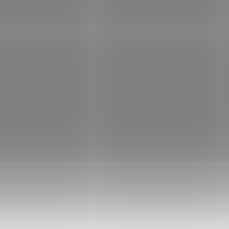
SKLADEM
SKLA
(>5 KS)
(
Brokový náboj
Brokový náboj Sell
Corona ráže 12x70
& Bellot RED AND
32g Sellier & Bellot
BLACK
275 Kč
145 Kč
Detail
Do košíku
Brokové náboje této
Brokový náboj Red and
konstrukce jsou vyráběny v
Black, ráže 16 x 70; Selli
různých laboracích
Bellot.
průměru broků a
hmotností hromadné
sřely: jsou používány pro
lov i sportovní střelbu. 32g
V krabičce 25ks
POUZE OSOBNÍ
0426
6
VYZVEDNUTÍ