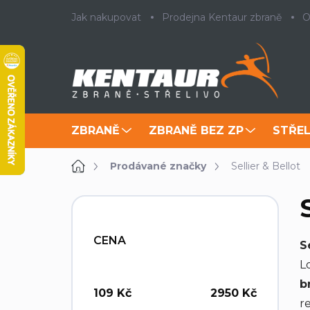
Přejít
Jak nakupovat
Prodejna Kentaur zbraně
O
na
obsah
ZBRANĚ
ZBRANĚ BEZ ZP
STŘEL
Domů
Prodávané značky
Sellier & Bellot
P
o
s
CENA
S
t
r
L
a
b
n
109
Kč
2950
Kč
r
n