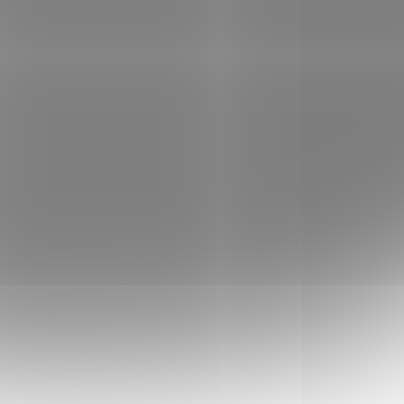
DEM
SKLADEM
3 KS)
(>5 KS)
ier
Brokový náboj Sellier
& Bellot VEGA 16 x 70
4mm
110 Kč
Do košíku
Brokový náboj Vega, ráže
er &
16 x 70; Sellier &
Bellot. Průměr broku 4,0
(mm).
007
5287