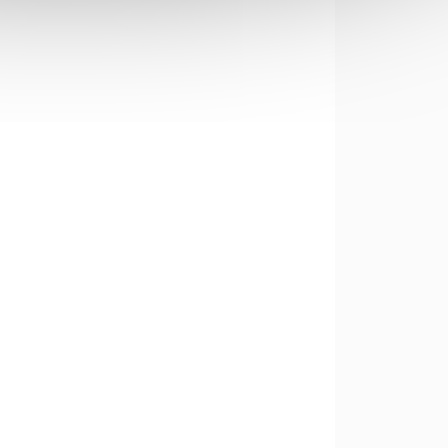
SKLADEM
DEM
(>5 KS)
5 KS)
Broky do perkusních
ch
zbraní S&B cal. 3 mm
1kg
425 Kč
Do košíku
Broky do perkusních
zbraní SB cal. 3 mm 1kg v
l.
platové lahvičce s víčkem