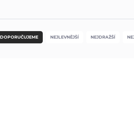
DOPORUČUJEME
NEJLEVNĚJŠÍ
NEJDRAŽŠÍ
NE
POUZE OSOBNÍ
0322
999
VYZVEDNUTÍ
SKLADEM
SKLA