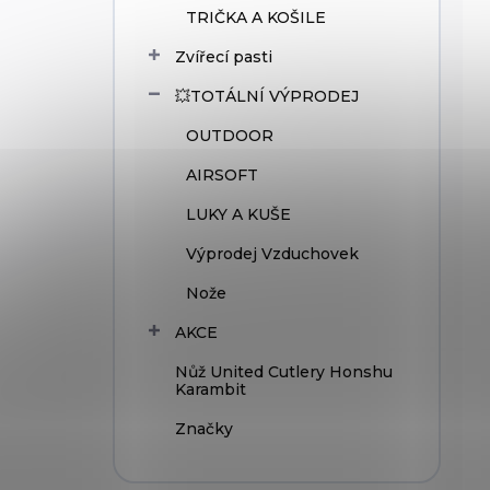
TRIČKA A KOŠILE
Zvířecí pasti
💥TOTÁLNÍ VÝPRODEJ
OUTDOOR
AIRSOFT
LUKY A KUŠE
Výprodej Vzduchovek
Nože
AKCE
Nůž United Cutlery Honshu
Karambit
Značky