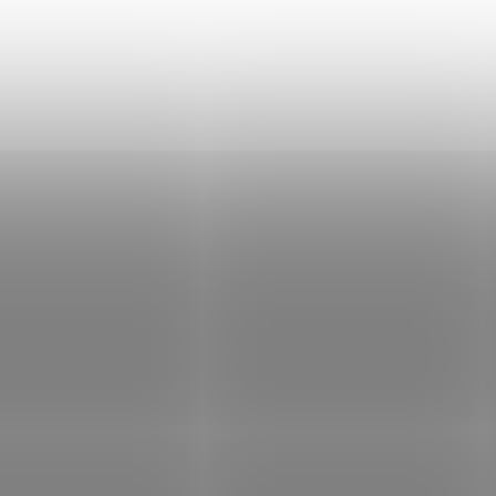
SKLADEM
SKLA
(>5 KS)
(>
Brokový náboj 12 x 70
Brokový náboj 12 x
Sellier & Bellot SKEET
Sellier & Bellot SK
24 SUPER
28 SUPER
210 Kč
229 Kč
Do košíku
Do košíku
Brokový náboj Skeet 24
Brokový náboj Skeet 2
Super, ráže 12 x 70; Sellier
Super, ráže 12 x 70; Selli
& Bellot.
& Bellot.