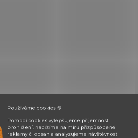
POUZE OSOBNÍ
POUZE OSOBNÍ
0689
0
VYZVEDNUTÍ
VYZVEDNUTÍ
SKLA
SKLADEM
(>
(>5 KS)
Brokový náboj 16 x
Brokový náboj 12x70
Používáme cookies 🍪
Sellier & Bellot SK
TRAP 24 SUPER
24 SPORT
Sellier & Bellot
Pomocí cookies vylepšujeme příjemnost
249 Kč
prohlížení, nabízíme na míru přizpůsobené
217 Kč
reklamy či obsah a analyzujeme návštěvnost