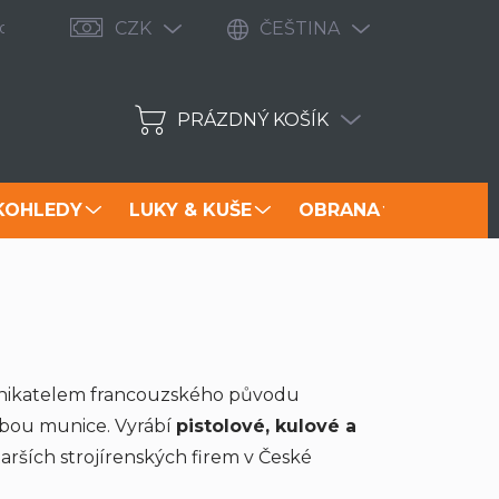
odávané značky
Zbrojní průkaz 2021: Jak v ČR získat zbrojní 
CZK
ČEŠTINA
PRÁZDNÝ KOŠÍK
NÁKUPNÍ
KOŠÍK
KOHLEDY
LUKY & KUŠE
OBRANA
NOŽE
dnikatelem francouzského původu
obou munice. Vyrábí
pistolové, kulové a
tarších strojírenských firem v České