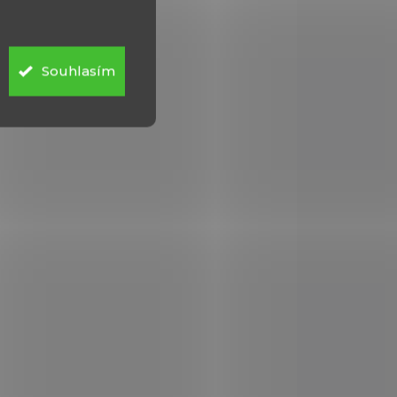
Detail
4
Sellier Bellot 12/70 36g
er &
BUCK SHOT 25ks Pouze
Souhlasím
osobní odběr na ZP.
POUZE OSOBNÍ
372
2200
VYZVEDNUTÍ