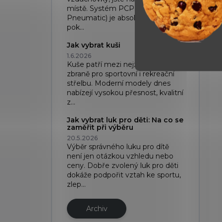
místě. Systém PCP (Pre-Charged
Pneumatic) je absolutní špička,
pok...
Jak vybrat kuši
1.6.2026
Kuše patří mezi nejzajímavější
zbraně pro sportovní i rekreační
střelbu. Moderní modely dnes
nabízejí vysokou přesnost, kvalitní
z...
Jak vybrat luk pro děti: Na co se
zaměřit při výběru
20.5.2026
Výběr správného luku pro dítě
není jen otázkou vzhledu nebo
ceny. Dobře zvolený luk pro děti
dokáže podpořit vztah ke sportu,
zlep...
Archiv