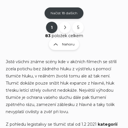
Načíst 18 dalších
1
5
O
S
v
t
83
položek celkem
l
r
Nahoru
á
á
d
n
a
k
c
Jistě všichni známe scény kde v akčních filmech se střílí
í
o
zcela potichu bez žádného hluku z výstřelu s pomocí
p
v
tlumiče hluku, v reálném životě tomu ale až tak není.
r
á
Tlumič dokáže pouze snížit hluk expanze z hlavně, hluk
v
n
k
třesku letící střely ovlivnit nedokáže. Největší výhodou
í
y
tlumiče je ochrana vašeho sluchu dále pak tlumení
v
zpětného rázu, zamezení záblesku z hlavně a taky tolik
ý
p
nevyplaší civilisty a zvěř při lovu.
i
s
Z pohledu legistalivy se tlumič stal od 1.2 2021
kategorií
u