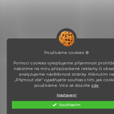
NA OBJEDNÁVKU U DODAVATELE
ADAPTÉR NA MODERÁTOR HLUKU PRO SIG
Používáme cookies 🍪
SAUER MPX
Pomocí cookies vylepšujeme příjemnost prohlíže
720 Kč
Do košíku
nabízíme na míru přizpůsobené reklamy či obsa
analyzujeme návštěvnost stránky. Kliknutím n
Adaptér pro montáž moderátoru hluku se závitem 1/2×20 UNF
„Přijmout vše“ vyjadřujete souhlas s tím, jak cook
na vzduchovou zbraň SIG Sauer MPX.
používáme. Více se dozvíte
zde
Nastavení
Souhlasím