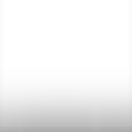
SKLADEM
(1 KS)
Závitová redukce pro tlumiče BeeSilent
600 Kč
Detail
Závitová redukce pro tlumiče BeeSilent. Redukce slouží pro
montáž tlumičů BeeSilent na vaše závity.
10B3-AL02