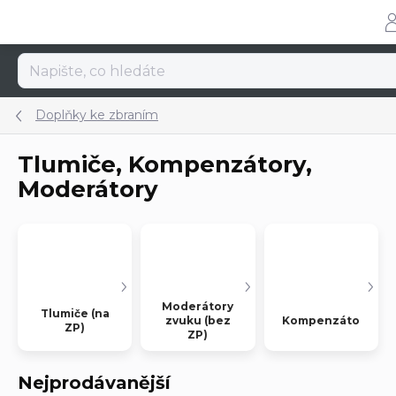
Přejít
na
obsah
Doplňky ke zbraním
Tlumiče, Kompenzátory,
Moderátory
Moderátory
Tlumiče (na
zvuku (bez
Kompenzátory
ZP)
ZP)
Nejprodávanější