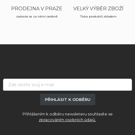
PRODEJNA V PRAZE
VELKÝ VÝBĚR ZBOŽÍ
zastavte se za námi osobně
Tisíce produktů skladem
Z
á
p
a
t
í
PŘIHLÁSIT K ODBĚRU
Přihlášením k odběru newsleteru souhlasíte se
zpracováním osobních údajů.