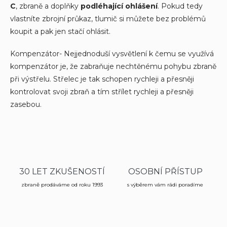
C
, zbraně a doplňky
podléhající ohlášení
. Pokud tedy
vlastníte zbrojní průkaz, tlumič si můžete bez problémů
koupit a pak jen stačí ohlásit.
Kompenzátor- Nejjednoduší vysvětlení k čemu se využívá
kompenzátor je, že zabraňuje nechtěnému pohybu zbraně
při výstřelu. Střelec je tak schopen rychleji a přesněji
kontrolovat svoji zbraň a tím střílet rychleji a přesněji
zasebou.
30 LET ZKUŠENOSTÍ
OSOBNÍ PŘÍSTUP
zbraně prodáváme od roku 1993
s výběrem vám rádi poradíme