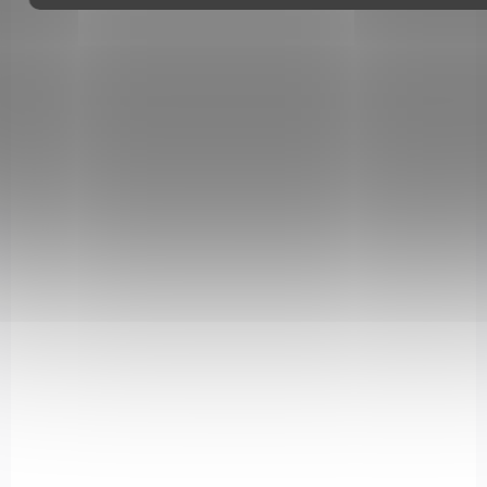
10B3-SS01
NA OBJEDNÁVKU U DODAVATELE
ADAPTÉR NA MODERÁTOR HLUKU PRO SPA
ARTEMIS PP700S-A
890 Kč
Do košíku
Adaptér pro nasazení moderátoru hluku s vnějším závitem