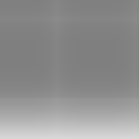
SKLADEM
SK
(>5 KS)
Párátko Victorinox
Párátko Victorino
malé 58mm A.6141.1.10
malé 58mm
červené
A.6141.2.10 modré
9 Kč
9 Kč
Do košíku
Do košíku
Náhradní párátko pro nože o
Náhradní párátko pro 
velikosti 58 mm.
velikosti 58 mm.