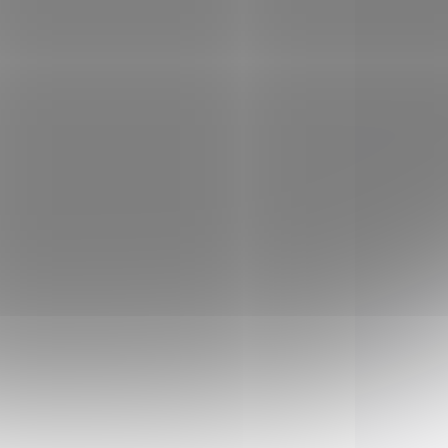
LADEM
SKLADEM
(5 KS)
(>5 KS)
x
Párátko Victorinox
malé 58mm
A.6141.3.10 černé
9 Kč
Do košíku
nože o
Náhradní párátko pro nože o
velikosti 58 mm.