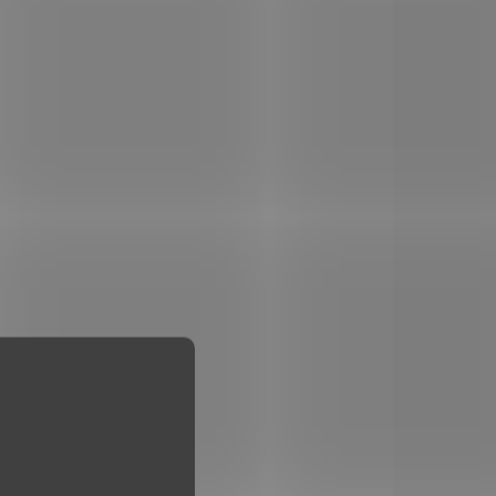
Do košíku
nože
Nylonové pouzdro na nože
o velikosti 111 mm s pěti až
vami
osmi vrstvami želízek.
4.0547
A.3641.1.10
LADEM
SKLADEM