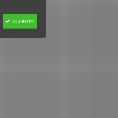
(3 KS)
(>5 KS)
x
Párátko Victorinox
91mm A.3641.1.10
červené
Souhlasím
9 Kč
Do košíku
že o
Náhradní párátko pro nože o
ev
velikosti 91mm.
41.2.10
A.6141.3.10