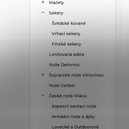
Mačety
Sekery
Švédské kované
Vrhací sekery
Finské sekery
Limitovaná edice
Nože Detonics
Švýcarské nože Victorinox
Nože Gerber
České nože Mikov
Kapesní zavírací nože
Armádní nože a dýky
Lovecké a Outdoorové