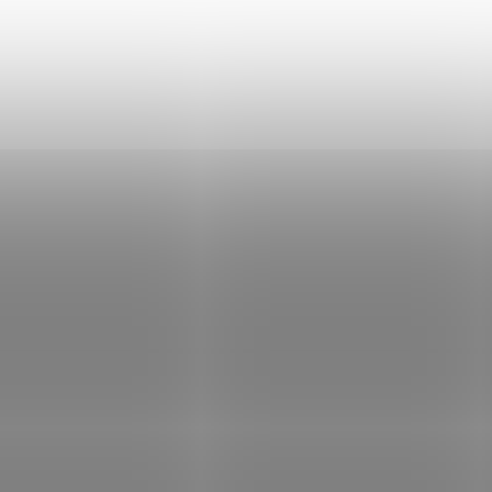
4.0545.3
4.
SKLADEM
SK
(>5 KS)
Pouzdro Victorinox
Pouzdro Victorino
4.0545.3
nylonové 4.0547.3
299 Kč
319 Kč
Do košíku
Do košíku