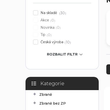
N
í
p
Na skladě
30
a
Akce
0
n
e
Novinka
0
l
Tip
0
Česká výroba
10
ROZBALIT FILTR
Ř
a
z
e
Kategorie
n
Přeskočit
í
V
kategorie
p
ý
Zbraně
r
p
Zbraně bez ZP
o
i