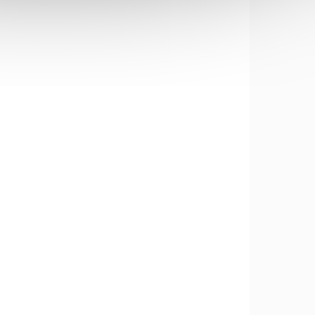
04081
34124
SKLADEM
LADEM
(1 KS)
(1 KS)
Brousek Lansky LS23
TON
GE/K
290 Kč
Do košíku