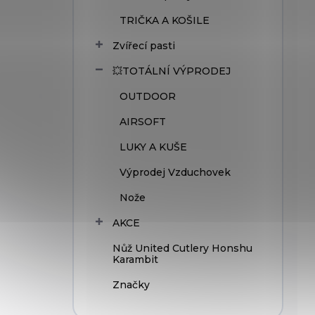
TRIČKA A KOŠILE
Zvířecí pasti
💥TOTÁLNÍ VÝPRODEJ
OUTDOOR
AIRSOFT
LUKY A KUŠE
Výprodej Vzduchovek
Nože
AKCE
Nůž United Cutlery Honshu
Karambit
Značky