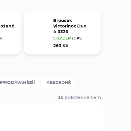
Brousek
kožené
Victorinox Duo
4.3323
S)
SKLADEM
(3 KS)
263 Kč
JPRODÁVANĚJŠÍ
ABECEDNĚ
35
položek celkem
ČESKÁ VÝROBA
04076
V2004079