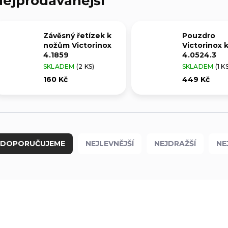
ejprodávanější
Závěsný řetízek k
Pouzdro
nožům Victorinox
Victorinox 
4.1859
4.0524.3
SKLADEM
(2 KS)
SKLADEM
(1 K
160 Kč
449 Kč
DOPORUČUJEME
NEJLEVNĚJŠÍ
NEJDRAŽŠÍ
NE
ČESKÁ VÝROBA
4.1859
V20