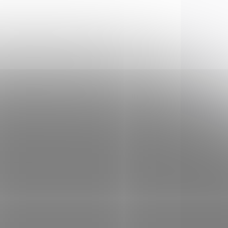
pro modely 362; 392.
0547.3
4.0548.3
LADEM
SKLADEM
(1 KS)
(1 KS)
x
Pouzdro Victorinox
nylonové 4.0548.3
335 Kč