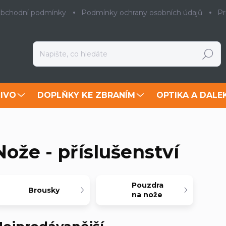
bchodní podmínky
Podmínky ochrany osobních údajů
Pr
Hledat
IVO
DOPLŇKY KE ZBRANÍM
OPTIKA A DALE
Nože - příslušenství
Pouzdra
Brousky
na nože