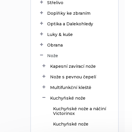
d
s
Střelivo
u
p
k
r
Doplňky ke zbraním
t
o
Optika a Dalekohledy
ů
d
u
Luky & kuše
k
Obrana
t
ů
Nože
Kapesní zavírací nože
Nože s pevnou čepelí
Multifunkční kleště
Kuchyňské nože
Kuchyňské nože a náčiní
Victorinox
Kuchyňské nože