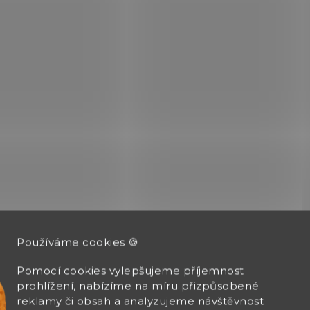
Nylonové pouzdro na nože
Nylonové pouzdro na 
o velikosti 91 mm s pěti až
o velikosti 111 mm se
osmi vrstvami želízek.
dvěma až čtyřmi vrst
želízek.
A.3644.10
Používáme cookies 🍪
Pomocí cookies vylepšujeme příjemnost
prohlížení, nabízíme na míru přizpůsobené
reklamy či obsah a analyzujeme návštěvnost
SKLADEM
SK