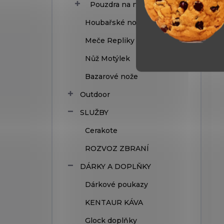
Pouzdra na nože
Houbařské nože
Meče Repliky (dekorace)
Nůž Motýlek
Bazarové nože
Outdoor
SLUŽBY
Cerakote
ROZVOZ ZBRANÍ
DÁRKY A DOPLŇKY
Dárkové poukazy
KENTAUR KÁVA
Glock doplňky