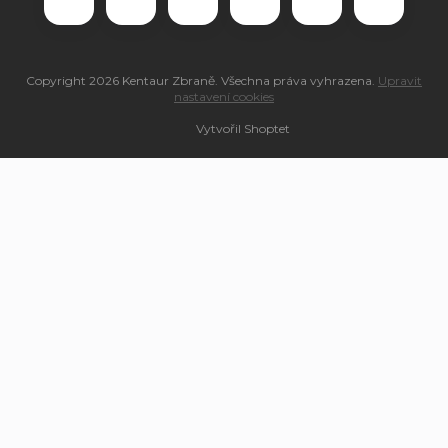
Copyright 2026
Kentaur Zbraně
. Všechna práva vyhrazena.
Upravit
nastavení cookies
Vytvořil Shoptet