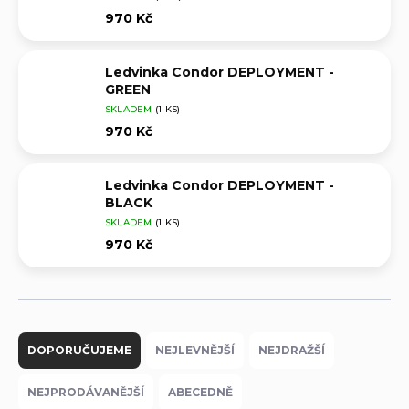
970 Kč
Ledvinka Condor DEPLOYMENT -
GREEN
SKLADEM
(1 KS)
970 Kč
Ledvinka Condor DEPLOYMENT -
BLACK
SKLADEM
(1 KS)
970 Kč
Ř
a
DOPORUČUJEME
NEJLEVNĚJŠÍ
NEJDRAŽŠÍ
z
e
NEJPRODÁVANĚJŠÍ
ABECEDNĚ
n