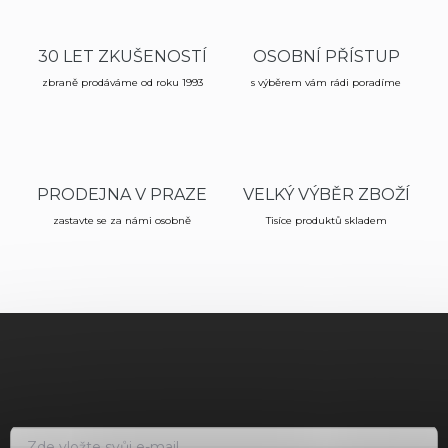
d
a
c
30 LET ZKUŠENOSTÍ
OSOBNÍ PŘÍSTUP
í
zbraně prodáváme od roku 1993
p
s výběrem vám rádi poradíme
r
v
k
y
v
PRODEJNA V PRAZE
VELKÝ VÝBĚR ZBOŽÍ
ý
p
zastavte se za námi osobně
Tisíce produktů skladem
i
s
u
Z
á
p
a
t
í