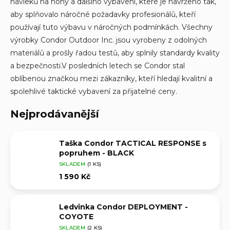
návleků na nohy a dalšího vybavení, které je navrženo tak,
aby splňovalo náročné požadavky profesionálů, kteří
používají tuto výbavu v náročných podmínkách. Všechny
výrobky Condor Outdoor Inc. jsou vyrobeny z odolných
materiálů a prošly řadou testů, aby splnily standardy kvality
a bezpečnosti.
V posledních letech se Condor stal
oblíbenou značkou mezi zákazníky, kteří hledají kvalitní a
spolehlivé taktické vybavení za přijatelné ceny.
Nejprodávanější
Taška Condor TACTICAL RESPONSE s
popruhem - BLACK
SKLADEM
(1 KS)
1 590 Kč
Ledvinka Condor DEPLOYMENT -
COYOTE
SKLADEM
(2 KS)