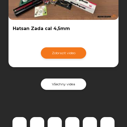
Hatsan Zada cal 4,5mm
Zobrazit video
Všechny videa