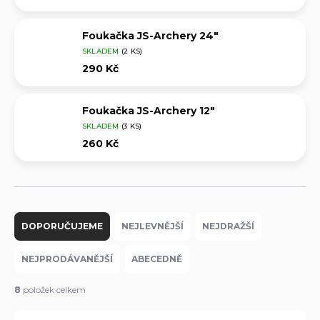
Foukačka JS-Archery 24"
SKLADEM
(2 KS)
290 Kč
Foukačka JS-Archery 12"
SKLADEM
(3 KS)
260 Kč
Ř
a
DOPORUČUJEME
NEJLEVNĚJŠÍ
NEJDRAŽŠÍ
z
e
NEJPRODÁVANĚJŠÍ
ABECEDNĚ
n
í
8
položek celkem
p
r