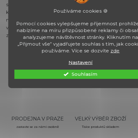
se jedná o součást rekreační střelby. Díky jednoduché
r
Používáme cookies 🍪
v
konstrukci jsou foukačky velmi levné. Jsou i fyzicky
k
nenáročné, proto je mohou použít i děti. Foukačky
y
Pomocí cookies vylepšujeme příjemnost prohlíže
vybavené uspávacími střelami využívají jako efektivní
v
nabízíme na míru přizpůsobené reklamy či obsa
ý
způsob odchytu zvířat i přírodovědci nebo veterináři.
analyzujeme návštěvnost stránky. Kliknutím n
p
„Přijmout vše“ vyjadřujete souhlas s tím, jak cook
i
používáme. Více se dozvíte
zde
s
u
Nastavení
Souhlasím
30 LET ZKUŠENOSTÍ
OSOBNÍ PŘÍSTUP
zbraně prodáváme od roku 1993
s výběrem vám rádi poradíme
PRODEJNA V PRAZE
VELKÝ VÝBĚR ZBOŽÍ
zastavte se za námi osobně
Tisíce produktů skladem