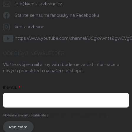
info
@
kentaurzbrane.cz
Staňte se našimi fanoušky na Facebooku
kentaurzbrane
https://www.youtube.com/channel/UCgx4wnta8gwEVg
ODEBÍRAT NEWSLETTER
Vložte svůj e-mail a my vám budeme zasílat informace o
nových produktech na našem e-shopu.
E-MAIL
Vložením e-mailu souhlasíte s
podmínkami ochrany osobních údajů
.
Přihlásit se