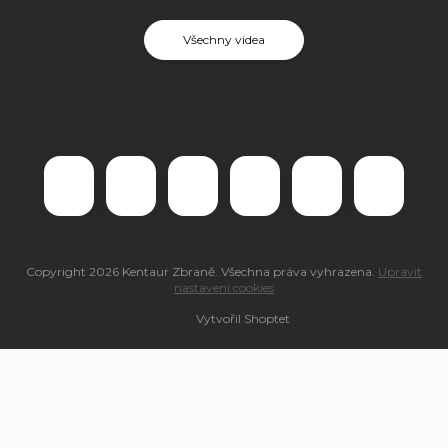
Všechny videa
Copyright 2026
Kentaur Zbraně
. Všechna práva vyhrazena.
Upravit
nastavení cookies
Vytvořil Shoptet