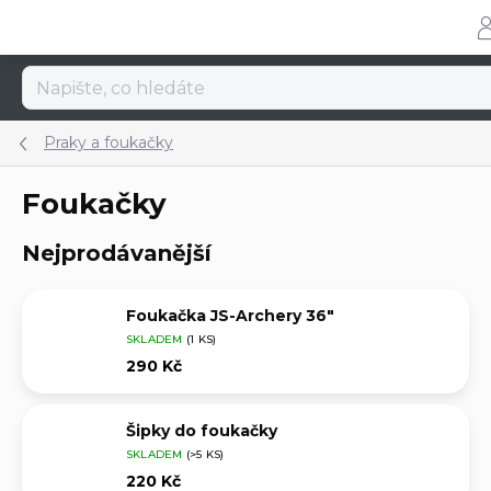
Přejít
na
obsah
Praky a foukačky
Foukačky
Nejprodávanější
Foukačka JS-Archery 36"
SKLADEM
(1 KS)
290 Kč
Šipky do foukačky
SKLADEM
(>5 KS)
220 Kč