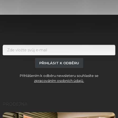
Z
á
p
a
t
í
PŘIHLÁSIT K ODBĚRU
Přihlášením k odběru newsleteru souhlasíte se
zpracováním osobních údajů.
PRODEJNA