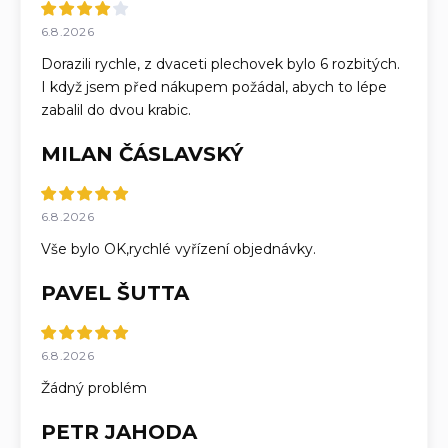
6.8.2026
Dorazili rychle, z dvaceti plechovek bylo 6 rozbitých.
I když jsem před nákupem požádal, abych to lépe
zabalil do dvou krabic.
MILAN ČÁSLAVSKÝ
6.8.2026
Vše bylo OK,rychlé vyřízení objednávky.
PAVEL ŠUTTA
6.8.2026
Žádný problém
PETR JAHODA