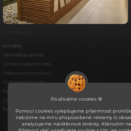
INFORMACE
Kontakty
Obchodní podmínky
Ochrana osobních údajů
Odstoupení od smlouvy
Hodnocení obchodu
Reklamace a vrácení zboží
Používáme cookies 🍪
Doprava a platba
Náš příběh
Pomocí cookies vylepšujeme příjemnost prohlíže
nabízíme na míru přizpůsobené reklamy či obsa
analyzujeme návštěvnost stránky. Kliknutím n
UŽITEČNÉ
„Přijmout vše“ vyjadřujete souhlas s tím, jak cook