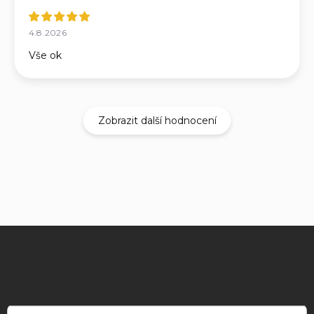
4.8.2026
Vše ok
Zobrazit další hodnocení
Z
á
p
a
t
í