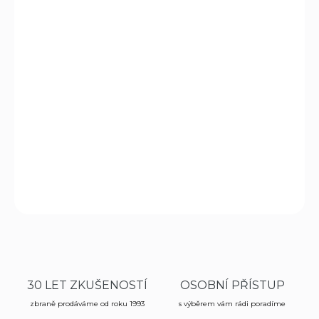
10.8.2026
MOŽNOSTI
DORUČENÍ
−
+
Přidat do košíku
Původně zbraň afrických bojovníků. Vyrobena z hliníku s
černou krycí vrstvou. Součástí je 10ks šipek.
DETAILNÍ INFORMACE
ZEPTAT SE
HLÍDAT
30 LET ZKUŠENOSTÍ
OSOBNÍ PŘÍSTUP
zbraně prodáváme od roku 1993
s výběrem vám rádi poradíme