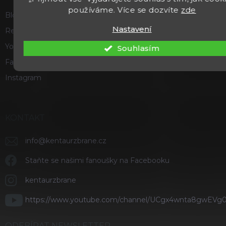
používáme. Více se dozvíte
zde
Blog
Nastavení
Recenze a hodnocení
Youtube
Souhlasím
Facebook
Instagram
KONTAKT
info
@
kentaurzbrane.cz
Staňte se našimi fanoušky na Facebooku
kentaurzbrane
https://www.youtube.com/channel/UCgx4wnta8gwEVg
ODEBÍRAT NEWSLETTER