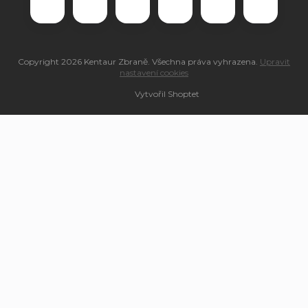
Copyright 2026
Kentaur Zbraně
. Všechna práva vyhrazena.
Upravit
nastavení cookies
Vytvořil Shoptet