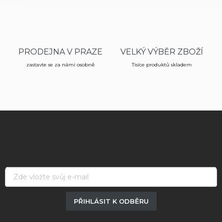
PRODEJNA V PRAZE
VELKÝ VÝBĚR ZBOŽÍ
zastavte se za námi osobně
Tisíce produktů skladem
Z
á
p
a
t
í
PŘIHLÁSIT K ODBĚRU