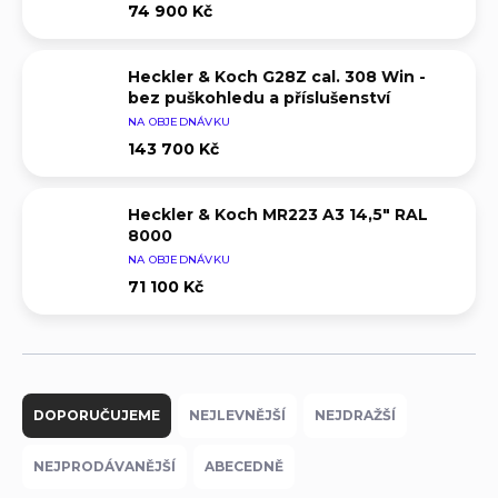
74 900 Kč
Heckler & Koch G28Z cal. 308 Win -
bez puškohledu a příslušenství
NA OBJEDNÁVKU
143 700 Kč
Heckler & Koch MR223 A3 14,5" RAL
8000
NA OBJEDNÁVKU
71 100 Kč
Ř
a
DOPORUČUJEME
NEJLEVNĚJŠÍ
NEJDRAŽŠÍ
z
e
NEJPRODÁVANĚJŠÍ
ABECEDNĚ
n