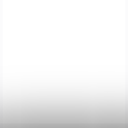
ROZVOZ PO CELÉ ČR
HK263153
NA OBJEDNÁVKU
Heckler & Koch SP5-PDW cal. 9mm Luger