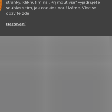
stránky. Kliknutím na „Přijmout vše“ vyjadřujete
Do košíku
souhlas s tím, jak cookies používáme. Více se
dozvíte
zde
Marlin 336 Classic –
legendární páková
Nastavení
opakovací puška v ráži .30-
30 Winchester,
znovuzrozená pod značkou
Ruger. Klasika s moderním
zpracováním.
O
v
l
á
d
a
c
í
p
r
v