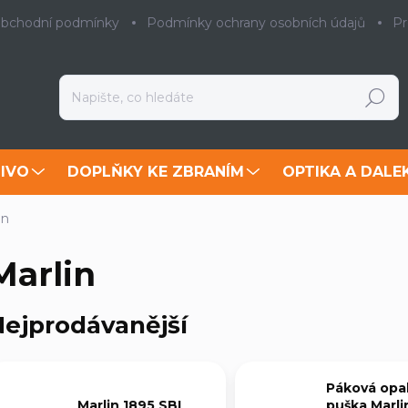
bchodní podmínky
Podmínky ochrany osobních údajů
Pr
Hledat
IVO
DOPLŇKY KE ZBRANÍM
OPTIKA A DALE
in
Marlin
ejprodávanější
Páková opa
Marlin 1895 SBL
puška Marli