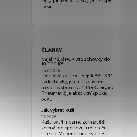
za ty peníze co to stojí je to super
Laser
ČLÁNKY
Nejsilnější PCP vzduchovky do
10 000 Kč
24.6.2026
Pokud vás zajímají nejsilnější PCP
vzduchovky, jste na správném
místě. Systém PCP (Pre-Charged
Pneumatic) je absolutní špička,
pok...
Jak vybrat kuši
1.6.2026
Kuše patří mezi nejzajímavější
zbraně pro sportovní i rekreační
střelbu. Moderní modely dnes