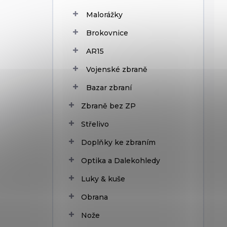
Malorážky
Brokovnice
AR15
Vojenské zbraně
Bazar zbraní
Zbraně bez ZP
Střelivo
Doplňky ke zbraním
Optika a Dalekohledy
Luky & kuše
Obrana
Nože