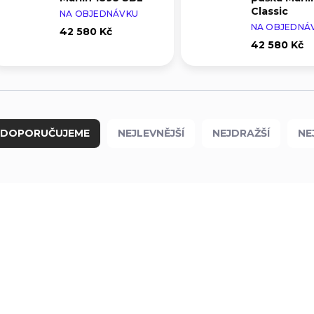
Classic
NA OBJEDNÁVKU
NA OBJEDNÁ
42 580 Kč
42 580 Kč
DOPORUČUJEME
NEJLEVNĚJŠÍ
NEJDRAŽŠÍ
NE
ROZVOZ PO CELÉ ČR
ROZVOZ PO CELÉ ČR
70905