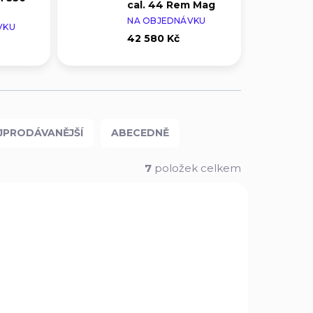
cal. 44 Rem Mag
NA OBJEDNÁVKU
VKU
42 580 Kč
JPRODÁVANĚJŠÍ
ABECEDNĚ
7
položek celkem
ROZVOZ PO CELÉ ČR
1894
70432