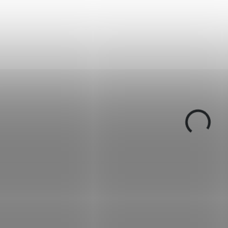
NA OBJED
NA OBJEDNÁVKU
Marlin 1895 Trapp
Marlin 1895 SBL
42 580 Kč
40 500 Kč
Do košíku
Do košíku
Kulovnice Marlin SBL byla
Kulovnice Marlin Trapp
předurčena pro průvodce v
byla předurčena pro
severských zemích. Skrývá
průvodce v severskýc
totiž v sobě sílu .45-70 Gov.
zemích. Skrývá totiž v