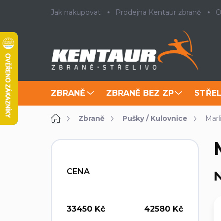
Přejít
Jak nakupovat
Prodejna Kentaur zbraně
O
na
obsah
ZBRANĚ
ZBRANĚ BEZ ZP
STŘEL
Domů
Zbraně
Pušky / Kulovnice
Marl
P
o
s
CENA
N
t
r
a
n
33450
Kč
42580
Kč
n