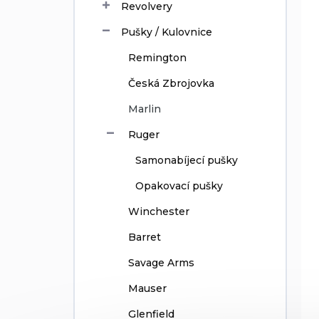
Revolvery
u
k
Pušky / Kulovnice
t
Remington
ů
Česká Zbrojovka
Marlin
Ruger
Samonabíjecí pušky
Opakovací pušky
Winchester
Barret
Savage Arms
Mauser
Glenfield