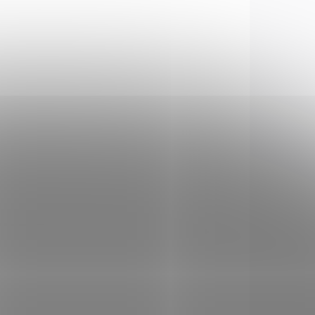
NÁVKU
NA OBJEDNÁVKU U
DODAVATELE
er
Marlin 336C cal. 30 -
30 WIn
42 280 Kč
Do košíku
er
Puška Marlin 336C v ráži 30-
30 Winchester. Jeden z
h
nejoblíbenějších modelů
 sobě
Lever Action v Americe.