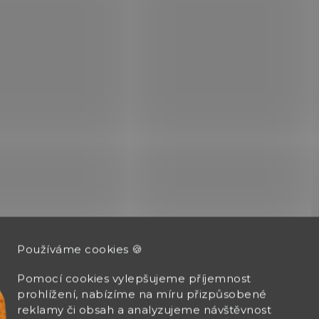
sílu .45-70 Gov.
6541
NA OBJEDNÁVKU
Páková opakovací
Používáme cookies 🍪
puška Marlin 336
Classic
Pomocí cookies vylepšujeme příjemnost
42 580 Kč
prohlížení, nabízíme na míru přizpůsobené
reklamy či obsah a analyzujeme návštěvnost