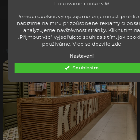
PŘIHLÁSIT K ODBĚRU
Používáme cookies 🍪
Pomocí cookies vylepšujeme příjemnost prohlíže
Přihlášením k odběru newsleteru souhlasíte se
nabízíme na míru přizpůsobené reklamy či obsa
zpracováním osobních údajů.
analyzujeme návštěvnost stránky. Kliknutím n
„Přijmout vše“ vyjadřujete souhlas s tím, jak cook
používáme. Více se dozvíte
zde
PRODEJNA
Nastavení
Souhlasím