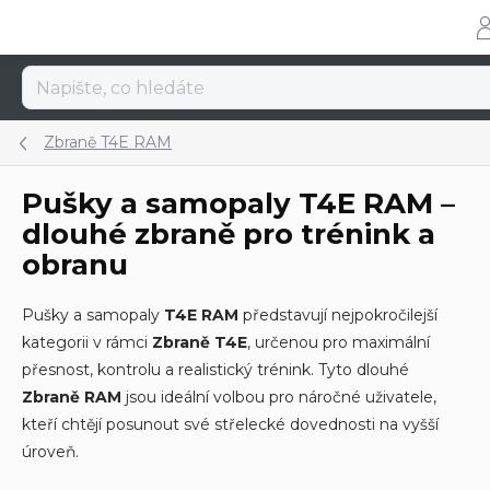
Přejít
na
obsah
Zbraně T4E RAM
Pušky a samopaly T4E RAM –
dlouhé zbraně pro trénink a
obranu
Pušky a samopaly
T4E RAM
představují nejpokročilejší
kategorii v rámci
Zbraně T4E
, určenou pro maximální
přesnost, kontrolu a realistický trénink. Tyto dlouhé
Zbraně RAM
jsou ideální volbou pro náročné uživatele,
kteří chtějí posunout své střelecké dovednosti na vyšší
úroveň.