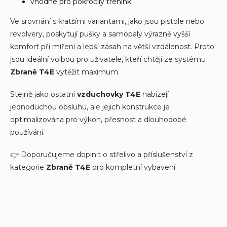
vhodné pro pokročilý trénink
Ve srovnání s kratšími variantami, jako jsou pistole nebo
revolvery, poskytují pušky a samopaly výrazně vyšší
komfort při míření a lepší zásah na větší vzdálenost. Proto
jsou ideální volbou pro uživatele, kteří chtějí ze systému
Zbraně T4E
vytěžit maximum.
Stejně jako ostatní
vzduchovky T4E
nabízejí
jednoduchou obsluhu, ale jejich konstrukce je
optimalizována pro výkon, přesnost a dlouhodobé
používání.
👉 Doporučujeme doplnit o střelivo a příslušenství z
kategorie
Zbraně T4E
pro kompletní vybavení.