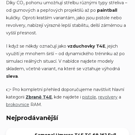
Díky CO₂ pohonu umožňují střelbu různými typy střeliva –
od gumových a pepřových projektilů až po
paintball
kuličky. Oproti kratším variantám, jako jsou pistole nebo
revolvery, nabízejí výrazně lepší stabilitu, delší záměrnou a
vyšší přesnost.
I když se někdy označují jako
vzduchovky T4E
, jejich
využití je mnohem širší – od dynamického tréninku až po
simulaci reálných situací. V nabídce najdete modely
skladem, včetně variant, na které se vztahuje výhodná
sleva
.
👉 Pro kompletní přehled doporučujeme navštívit hlavní
kategorii
Zbraně T4E
, kde najdete i
pistole
,
revolvery
a
brokovnice
RAM.
Nejprodávanější
Samopal Umarex T4E TC 68 16J Full-