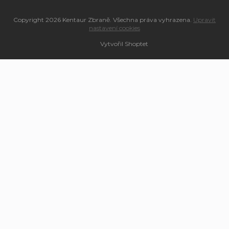
Copyright 2026
Kentaur Zbraně
. Všechna práva vyhrazena.
Upravit
nastavení cookies
Vytvořil Shoptet