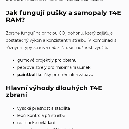
í
p
Jak fungují pušky a samopaly T4E
r
RAM?
v
k
y
Zbraně fungují na principu CO₂ pohonu, který zajišťuje
v
dostatečný výkon a konzistentní střelbu. V kombinaci s
ý
p
různými typy střeliva nabízí široké možnosti využití:
i
s
gumové projektily pro obranu
u
pepřové střely pro maximální účinek
paintball
kuličky pro trénink a zábavu
Hlavní výhody dlouhých T4E
zbraní
vysoká přesnost a stabilita
lepší kontrola při střelbě
realistické ovládání