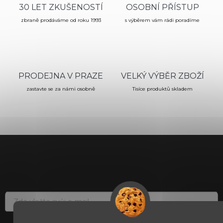
30 LET ZKUŠENOSTÍ
OSOBNÍ PŘÍSTUP
zbraně prodáváme od roku 1993
s výběrem vám rádi poradíme
PRODEJNA V PRAZE
VELKÝ VÝBĚR ZBOŽÍ
zastavte se za námi osobně
Tisíce produktů skladem
Z
á
p
a
t
í