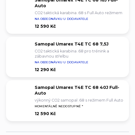
Auto
CO2 taktická karabina .68 s Full Auto režimem
NA OBJEDNÁVKU U DODAVATELE
12 590 Kč
Samopal Umarex T4E TC 68 7,5J
CO2 taktická karabina .68 pro trénink a
zábavnou střelbu
NA OBJEDNÁVKU U DODAVATELE
12 290 Kč
Samopal Umarex T4E TC 68 40J Full-
Auto
výkonný CO2 samopal .68 s režimem Full Auto
MOMENTÁLNĚ NEDOSTUPNÉ *
12 590 Kč