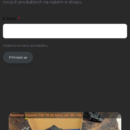
nových produktech na našem e-shopu.
E-MAIL
Vložením e-mailu souhlasíte s
podmínkami ochrany osobních údajů
.
Přihlásit se