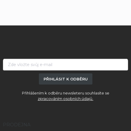
Z
á
p
a
t
í
PŘIHLÁSIT K ODBĚRU
Přihlášením k odběru newsleteru souhlasíte se
zpracováním osobních údajů.
PRODEJNA