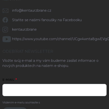
info
@
kentaurzbrane.cz
Staňte se našimi fanoušky na Facebooku
kentaurzbrane
https://www.youtube.com/channel/UCgx4wnta8gwEVg
ODEBÍRAT NEWSLETTER
Vložte svůj e-mail a my vám budeme zasílat informace o
nových produktech na našem e-shopu.
E-MAIL
Vložením e-mailu souhlasíte s
podmínkami ochrany osobních údajů
.