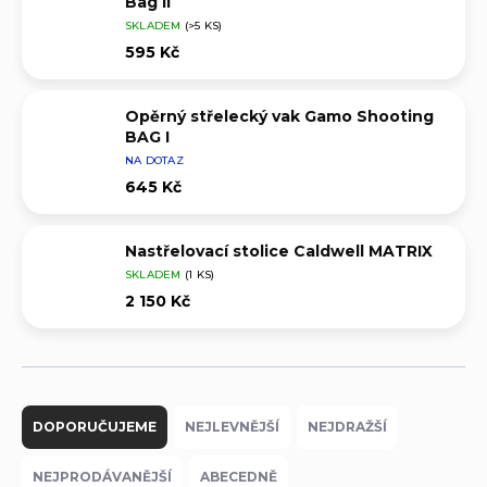
Bag II
SKLADEM
(>5 KS)
595 Kč
Opěrný střelecký vak Gamo Shooting
BAG I
NA DOTAZ
645 Kč
Nastřelovací stolice Caldwell MATRIX
SKLADEM
(1 KS)
2 150 Kč
Ř
a
DOPORUČUJEME
NEJLEVNĚJŠÍ
NEJDRAŽŠÍ
z
e
NEJPRODÁVANĚJŠÍ
ABECEDNĚ