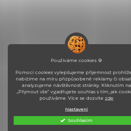
SKLADEM
(1 KS)
Střelecký vak CALDWELL NARROW
SPORTER - FILLED
590 Kč
Do košíku
Používáme cookies 🍪
Střelecký vak NARROW SPORTER, výrobek firmy Caldwell.
Dodávaný včetně náplně. Náplň lze v případě potřeby měnit a
Pomocí cookies vylepšujeme příjemnost prohlíže
můžete tak experimentovat s těžšími a lehčími materiály.
nabízíme na míru přizpůsobené reklamy či obsa
analyzujeme návštěvnost stránky. Kliknutím n
„Přijmout vše“ vyjadřujete souhlas s tím, jak cook
používáme. Více se dozvíte
zde
Nastavení
640721
Souhlasím