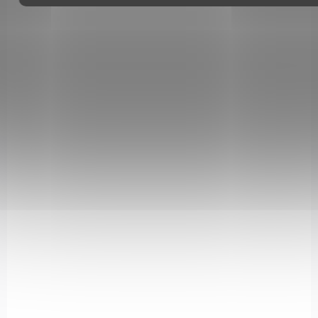
SKLADEM
(3 KS)
STŘELECKÝ VAK ZADNÍ CALDWELL
DEADSHOT REAR BAG - PLNĚNÝ
579 Kč
Do košíku
Střelecký vak zadní Caldwell DEADSHOT REAR BAG je ideální
volbou pro střelce, kteří hledají jednoduchost a efektivitu při
zlepšování přesnosti střelby.