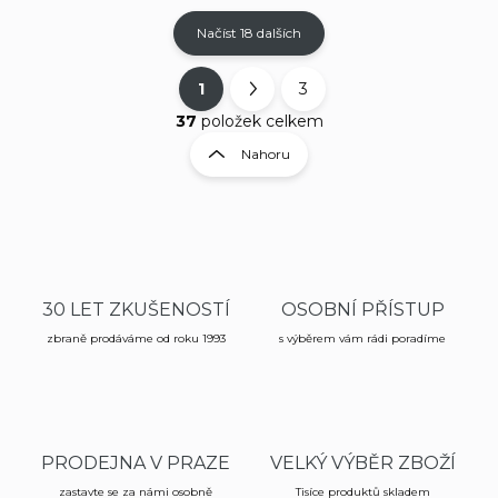
Načíst 18 dalších
1
3
O
S
v
t
37
položek celkem
l
r
Nahoru
á
á
d
n
a
k
c
í
o
p
v
r
á
v
30 LET ZKUŠENOSTÍ
OSOBNÍ PŘÍSTUP
n
k
í
zbraně prodáváme od roku 1993
s výběrem vám rádi poradíme
y
v
ý
p
i
s
PRODEJNA V PRAZE
VELKÝ VÝBĚR ZBOŽÍ
u
zastavte se za námi osobně
Tisíce produktů skladem