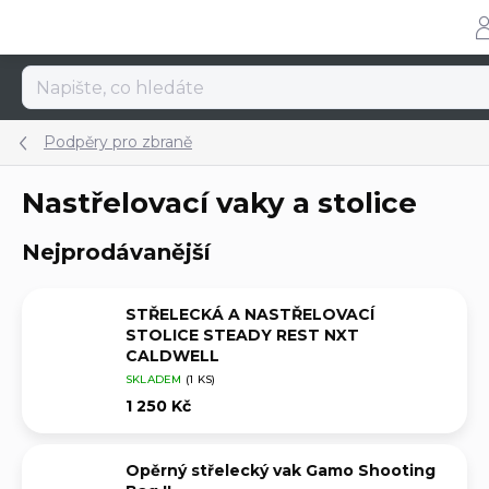
Přejít
na
obsah
Podpěry pro zbraně
Nastřelovací vaky a stolice
Nejprodávanější
STŘELECKÁ A NASTŘELOVACÍ
STOLICE STEADY REST NXT
CALDWELL
SKLADEM
(1 KS)
1 250 Kč
Opěrný střelecký vak Gamo Shooting