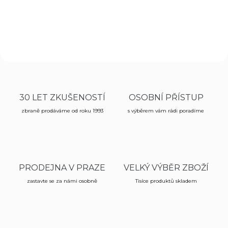
r
z
b
r
a
n
e
30 LET ZKUŠENOSTÍ
OSOBNÍ PŘÍSTUP
.
zbraně prodáváme od roku 1993
s výběrem vám rádi poradíme
c
z
PRODEJNA V PRAZE
VELKÝ VÝBĚR ZBOŽÍ
zastavte se za námi osobně
Tisíce produktů skladem