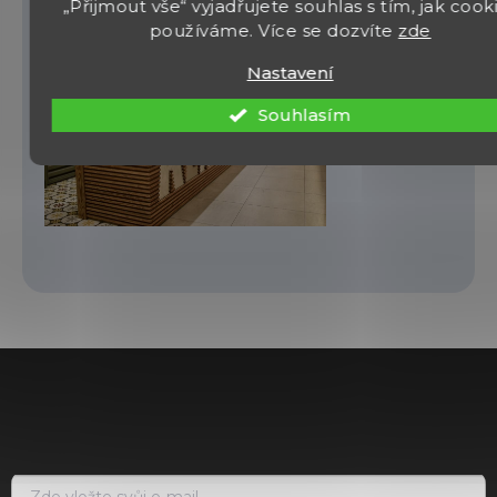
motivy, repliky historických zbraní
„Přijmout vše“ vyjadřujete souhlas s tím, jak cook
používáme. Více se dozvíte
zde
Nastavení
Souhlasím
Z
á
p
a
t
í