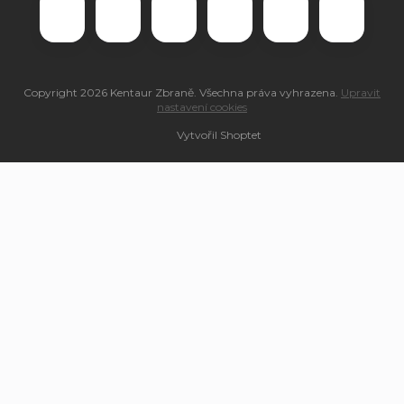
Copyright 2026
Kentaur Zbraně
. Všechna práva vyhrazena.
Upravit
nastavení cookies
Vytvořil Shoptet