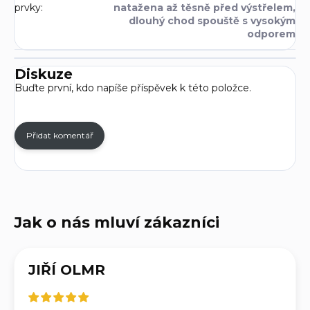
prvky
:
natažena až těsně před výstřelem,
dlouhý chod spouště s vysokým
odporem
Diskuze
Buďte první, kdo napíše příspěvek k této položce.
Přidat komentář
JIŘÍ OLMR