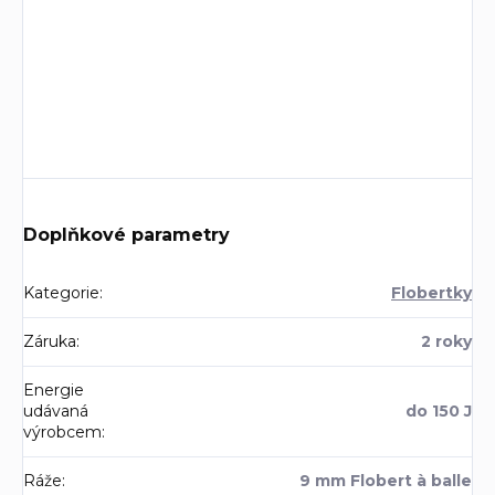
Doplňkové parametry
Kategorie
:
Flobertky
Záruka
:
2 roky
Energie
udávaná
do 150 J
výrobcem
:
Ráže
:
9 mm Flobert à balle