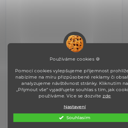
Plně krytý mechanismus a pádová
pojistka
pro
maximální bezpečnost.
Kompaktní rozměry
Snadná manipulace a přenosnost díky
kompaktním rozměrům a nízké hmotnosti.
Kalibr 9 mm Flobert
Optimální výkon a přesnost pro trénink i
obranu.
Používáme cookies 🍪
Pomocí cookies vylepšujeme příjemnost prohlíže
Jaká je kapacita zásobníku?
nabízíme na míru přizpůsobené reklamy či obsa
analyzujeme návštěvnost stránky. Kliknutím n
„Přijmout vše“ vyjadřujete souhlas s tím, jak cook
používáme. Více se dozvíte
zde
Jaké jsou rozměry zbraně?
Nastavení
Jaký je materiál rámu?
Souhlasím