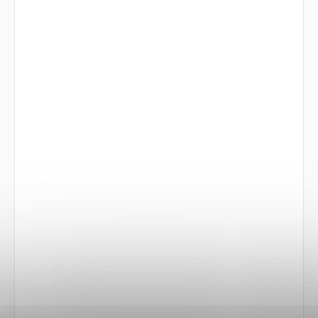
Výhody produktu
Jednoduchý
mechanismus
Bez zásobníku a vnějších ovládacích prvků pro
rychlý přístup k palebné síle.
Vysokopevnostní
materiály
Dural 7075 T6 a jakostní ocel zajišťují odolnost a
dlouhou životnost.
Bezpečnostní prvky