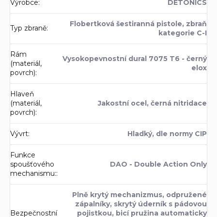
Výrobce
:
DETONICS
Flobertková šestiranná pistole, zbraň
Typ zbraně
:
kategorie C-I
Rám
Vysokopevnostní dural 7075 T6 - černý
(materiál,
elox
povrch)
:
Hlaveň
(materiál,
Jakostní ocel, černá nitridace
povrch)
:
Vývrt
:
Hladký, dle normy CIP
Funkce
spoušťového
DAO - Double Action Only
mechanismu:
:
Plně krytý mechanizmus, odpružené
zápalníky, skrytý úderník s pádovou
Bezpečnostní
pojistkou, bicí pružina automaticky