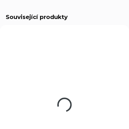
Související produkty
A-OC-010
C-DS-VNG
SKLADEM
(3 KS)
SKLADEM
(5 KS)
Vyrážeč nábojnic
Kompenzátor GRIM
GRIM 6X9
6X9
199 Kč
990 Kč
Do košíku
Do košíku
Šestinásobný vyrážeč
Precizně vytvořená úsťová
vystřelených nábojnic pro