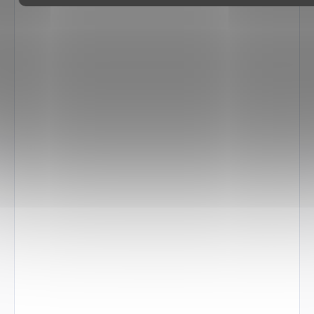
Jaký je kalibr zbraně?
Jaké bezpečnostní prvky
zbraň obsahuje?