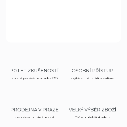
prodat. Postup, jak autorizaci vyřídit, najdete v
našem článku
zde
.
DETAILNÍ INFORMACE
ZEPTAT SE
HLÍDAT
30 LET ZKUŠENOSTÍ
OSOBNÍ PŘÍSTUP
zbraně prodáváme od roku 1993
s výběrem vám rádi poradíme
PRODEJNA V PRAZE
VELKÝ VÝBĚR ZBOŽÍ
zastavte se za námi osobně
Tisíce produktů skladem