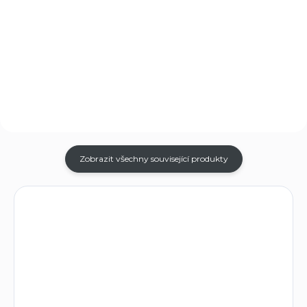
brzda vyrobená z duralu pro
GRIM 6X9
naši šestihlavňovou pušku
GRIM 6X9 v ráži 9mm Flobert
Zobrazit všechny související produkty