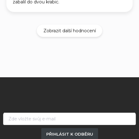
zabalil do dvou krabic.
Zobrazit další hodnocení
Z
á
p
a
t
í
PŘIHLÁSIT K ODBĚRU