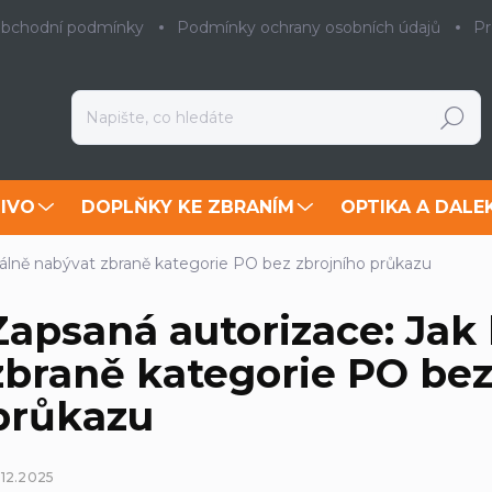
bchodní podmínky
Podmínky ochrany osobních údajů
Pr
Hledat
IVO
DOPLŇKY KE ZBRANÍM
OPTIKA A DALE
gálně nabývat zbraně kategorie PO bez zbrojního průkazu
Zapsaná autorizace: Jak
zbraně kategorie PO bez
průkazu
.12.2025