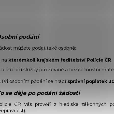
→ Žádost o vydání zapsané au
sobní podání
ádost můžete podat také osobně:
na
kterémkoli krajském ředitelství Policie ČR
u odboru služby pro zbraně a bezpečnostní mater
 Při osobním podání se hradí
správní poplatek 3
o se děje po podání žádosti
olicie ČR Vás prověří z hlediska zákonných 
véprávnost).