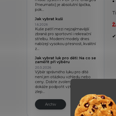
Pneumatic) je absolutní špička,
pok...
T
Jak vybrat kuši
Ž
1.6.2026
Kuše patří mezi nejzajímavější
zbraně pro sportovní i rekreační
✔
střelbu. Moderní modely dnes
nabízejí vysokou přesnost, kvalitní
z...
Jak vybrat luk pro děti: Na co se
zaměřit při výběru
20.5.2026
Výběr správného luku pro dítě
není jen otázkou vzhledu nebo
ceny. Dobře zvolený luk pro děti
dokáže podpořit vztah ke sportu,
zlep...
Archiv