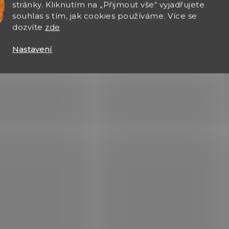
stránky. Kliknutím na „Přijmout vše“ vyjadřujete
souhlas s tím, jak cookies používáme. Více se
dozvíte
zde
→ Zbraně, střelivo a mu
Nastavení
→ Zbrojní oprávnění, zbrojní 
zkušební komisař
a obdobná oprávněn