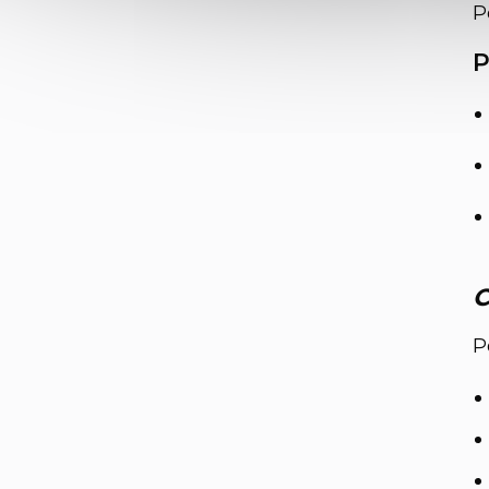
P
P
C
P