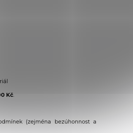
torizace
iál
00 Kč
.
podmínek (zejména bezúhonnost a