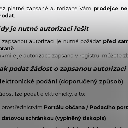
ez platné zapsané autorizace Vám
prodejce ne
rodat
.
dy je nutné autorizaci řešit
 zapsanou autorizaci je nutné požádat
před sa
braně
.
akmile je autorizace zapsána v registru, můžete z
ak podat žádost o zapsanou autorizaci
lektronické podání (doporučený způsob)
ádost lze podat elektronicky, a to:
prostřednictvím
Portálu občana / Podacího por
datovou schránkou (vyplněný tiskopis)