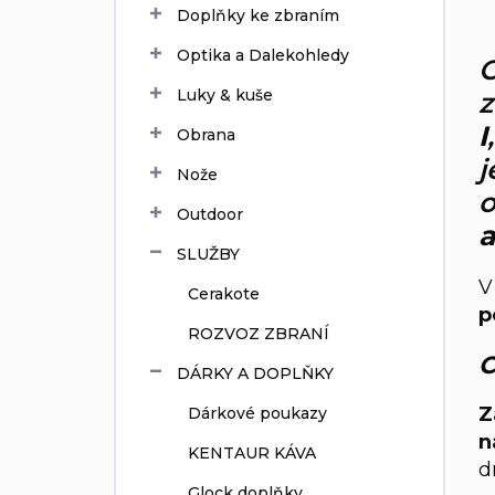
Doplňky ke zbraním
í
p
Optika a Dalekohledy
O
a
n
Luky & kuše
z
e
I
Obrana
l
j
Nože
Outdoor
a
SLUŽBY
V
Cerakote
p
ROZVOZ ZBRANÍ
C
DÁRKY A DOPLŇKY
Z
Dárkové poukazy
n
KENTAUR KÁVA
d
Glock doplňky