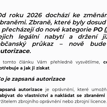
d roku 2026 dochází ke změnám 
braněmi. Zbraně, které byly dosud
, přecházejí do nové kategorie
PO (
ejich legální nabytí a držení 
občanský průkaz – nově bude
utorizace
.
 tomto článku Vám přehledně vysvětlíme,
c
otřebuje a jak ji získat
.
o je zapsaná autorizace
apsaná autorizace
je oprávnění, které umožň
abývat do vlastnictví a nakládat se zbraněmi
ržitelem zbrojního oprávnění nebo zbrojní licence.