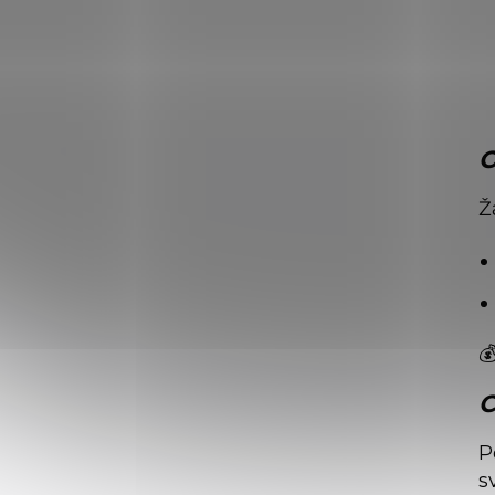
O
Ž

C
P
s