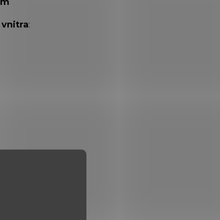
em
vnitra
: