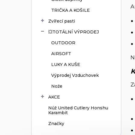
A
TRIČKA A KOŠILE
Zvířecí pasti
💥TOTÁLNÍ VÝPRODEJ
OUTDOOR
AIRSOFT
N
LUKY A KUŠE
K
Výprodej Vzduchovek
Z
Nože
AKCE
Nůž United Cutlery Honshu
Karambit
Značky