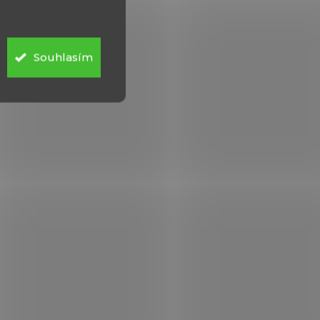
nice
Souhlasím
licence,
í