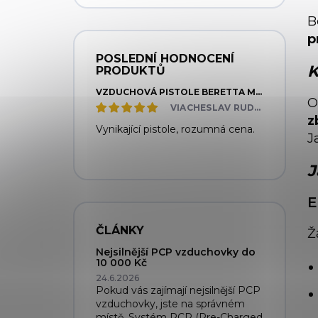
B
p
POSLEDNÍ HODNOCENÍ
K
PRODUKTŮ
VZDUCHOVÁ PISTOLE BERETTA MOD. 92 FS
O
VIACHESLAV RUDNYTSKYI
z
Vynikající pistole, rozumná cena.
J
J
E
ČLÁNKY
Ž
Nejsilnější PCP vzduchovky do
10 000 Kč
24.6.2026
Pokud vás zajímají nejsilnější PCP
vzduchovky, jste na správném
místě. Systém PCP (Pre-Charged