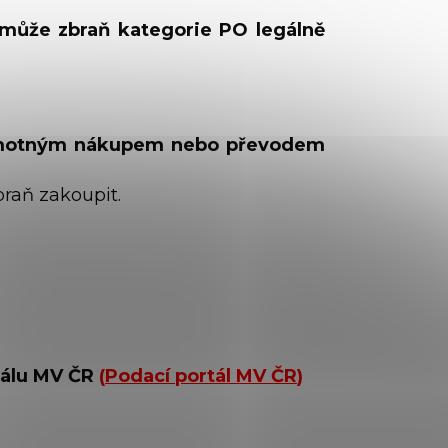
může zbraň kategorie PO legálně
motným nákupem nebo převodem
braň zakoupit.
tálu MV ČR
(
Podací portál MV ČR
)