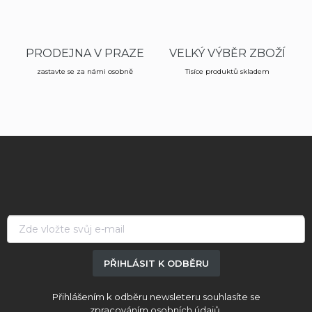
v
k
y
v
PRODEJNA V PRAZE
VELKÝ VÝBĚR ZBOŽÍ
ý
p
zastavte se za námi osobně
Tisíce produktů skladem
i
s
u
Z
á
p
a
t
í
PŘIHLÁSIT K ODBĚRU
Přihlášením k odběru newsleteru souhlasíte se
zpracováním osobních údajů.