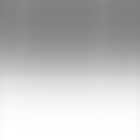
MAG496-BLK
NA OBJEDNÁVKU U DODAVATELE
Předpažbí Magpul, pro Remington 870, se