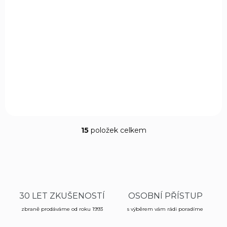
NA OBJEDNÁVKU U DODAVATELE
Předpažbí Magpul, Zhukov, pro pušky typu
AK47/AK74, černé
3 990 Kč
Do košíku
15
položek celkem
O
v
l
á
d
a
c
30 LET ZKUŠENOSTÍ
OSOBNÍ PŘÍSTUP
í
zbraně prodáváme od roku 1993
p
s výběrem vám rádi poradíme
r