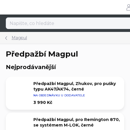
Přejít
na
obsah
Magpul
Předpažbí Magpul
Nejprodávanější
Předpažbí Magpul, Zhukov, pro pušky
typu AK47/AK74, černé
NA OBJEDNÁVKU U DODAVATELE
3 990 Kč
Předpažbí Magpul, pro Remington 870,
se systémem M-LOK, černé