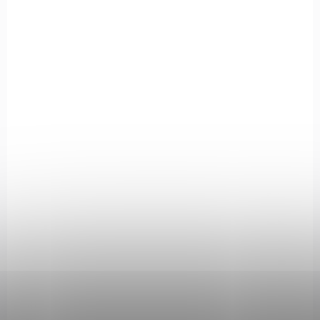
NA OBJEDNÁVKU U DODAVATELE
Předpažbí Magpul, MOE, Mid Length, pro
pušky typu MSR-15, FDE
1 530 Kč
Do košíku