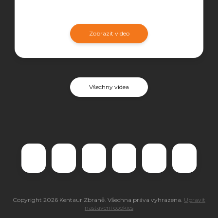
Zobrazit video
Všechny videa
Copyright 2026
Kentaur Zbraně
. Všechna práva vyhrazena.
Upravit
nastavení cookies