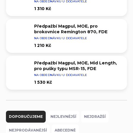
NA OBJEDNÁVKU U DODAVATELE
1 310 Kč
Předpažbí Magpul, MOE, pro
brokovnice Remington 870, FDE
NA OBJEDNÁVKU U DODAVATELE
1 210 Kč
Předpažbí Magpul, MOE, Mid Length,
pro pušky typu MSR-15, FDE
NA OBJEDNÁVKU U DODAVATELE
1 530 Kč
Ř
a
DOPORUČUJEME
NEJLEVNĚJŠÍ
NEJDRAŽŠÍ
z
e
NEJPRODÁVANĚJŠÍ
ABECEDNĚ