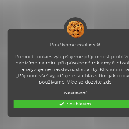
MAG462-FDE
Používáme cookies 🍪
Pomocí cookies vylepšujeme příjemnost prohlíže
nabízíme na míru přizpůsobené reklamy či obsa
analyzujeme návštěvnost stránky. Kliknutím n
„Přijmout vše“ vyjadřujete souhlas s tím, jak cook
používáme. Více se dozvíte
zde
Nastavení
NA OBJEDNÁVKU U DODAVATELE
Předpažbí Magpul, MOE, pro brokovnice
Souhlasím
Remington 870, FDE
1 210 Kč
Do košíku