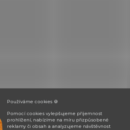
ZSIG9386
NA OBJEDNÁVKU U
DODAVATELE
Zásobník Sig Sauer
Používáme cookies 🍪
P938 6ran 9mm
Pomocí cookies vylepšujeme příjemnost
1 950 Kč
prohlížení, nabízíme na míru přizpůsobené
reklamy či obsah a analyzujeme návštěvnost
Do košíku