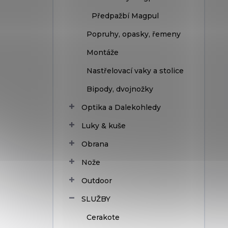
Předpažbí Magpul
Popruhy, opasky, řemeny
Montáže
Nastřelovací vaky a stolice
Bipody, dvojnožky
Optika a Dalekohledy
Luky & kuše
Obrana
Nože
Outdoor
SLUŽBY
Cerakote