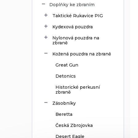
ů
d
Doplňky ke zbraním
u
Taktické Rukavice PIG
k
t
Kydexová pouzdra
ů
Nylonová pouzdra na
zbraně
Kožená pouzdra na zbraně
Great Gun
Detonics
Historické perkusní
zbraně
Zásobníky
Beretta
Česká Zbrojovka
Desert Eagle