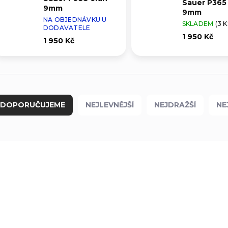
Sauer P365 
9mm
9mm
NA OBJEDNÁVKU U
SKLADEM
(3 K
DODAVATELE
1 950 Kč
1 950 Kč
DOPORUČUJEME
NEJLEVNĚJŠÍ
NEJDRAŽŠÍ
NE
6169
ZSI