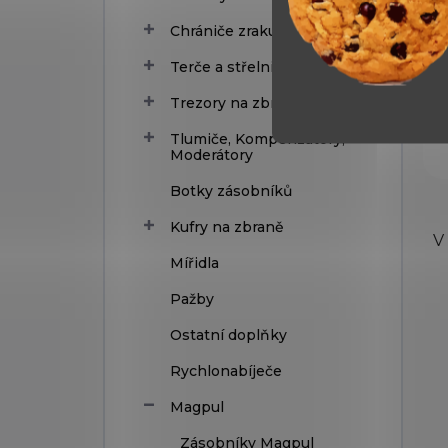
Chrániče zraku a sluchu
Terče a střelnice
Trezory na zbraně
Tlumiče, Kompenzátory,
Moderátory
Botky zásobníků
Kufry na zbraně
V
Mířidla
Pažby
Ostatní doplňky
Rychlonabíječe
Magpul
Zásobníky Magpul