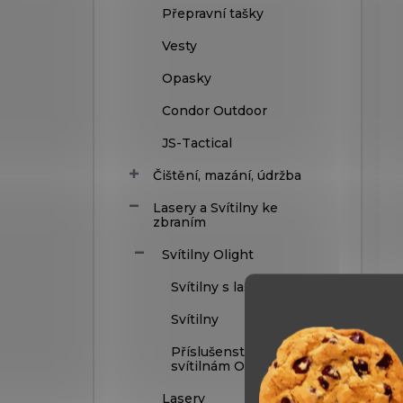
Přepravní tašky
Vesty
Opasky
Condor Outdoor
JS-Tactical
Čištění, mazání, údržba
Lasery a Svítilny ke
zbraním
Svítilny Olight
Svítilny s laserem
Svítilny
Příslušenství ke
svítilnám Olight
Lasery