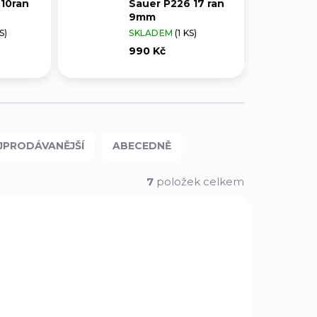
10ran
Sauer P226 17 ran
9mm
S)
SKLADEM
(1 KS)
990 Kč
JPRODÁVANĚJŠÍ
ABECEDNĚ
7
položek celkem
G36510
ZSIG32015