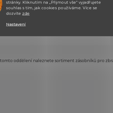
stránky. Kliknutím na „Přijmout vše“ vyjadřujete
souhlas s tím, jak cookies používáme. Více se
Zásobník Sig Sauer P938
dozvíte
zde
6ran 9mm
Nastavení
O
v
 tomto oddělení naleznete sortiment zásobníků pro zbr
l
á
d
a
c
í
p
r
v
k
y