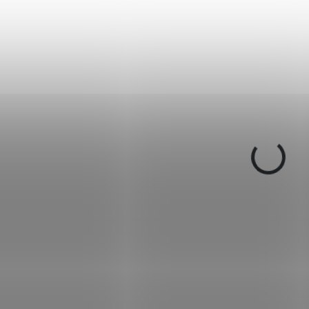
NA OBJEDNÁVKU U
NA OBJEDNÁ
DODAVATELE
DODAV
Zásobník Sig Sauer
Zásobník Sig Sau
P320 17ran 9mm
P365 10ran s botk
9mm
1 950 Kč
1 950 Kč
Do košíku
Do košíku
17 ranný zásobník pro Sig
10 ranný zásobník pro 
Sauer, modely P320, 250
Sauer P365 s botkou