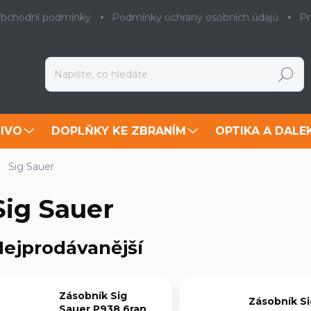
bchodní podmínky
Podmínky ochrany osobních údajů
Pr
Hledat
IVO
DOPLŇKY KE ZBRANÍM
OPTIKA A DALE
Sig Sauer
Sig Sauer
ejprodávanější
Zásobník Sig
Zásobník Si
Sauer P938 6ran