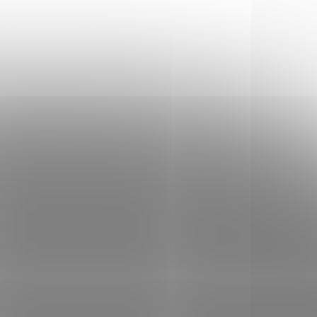
VKU U
NA DOTAZ
ATELE
Zásobník Sig Sauer
er
P365 15ran 9mm
ou
1 950 Kč
Do košíku
15 ranný zásobník pro Sig
Sauer P365, P365XL
Sig