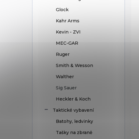
Glock
Kahr Arms
Kevin - ZVI
MEC-GAR
Ruger
Smith & Wesson
Walther
Sig Sauer
Heckler & Koch
Taktické vybavení
Batohy, ledvinky
Tašky na zbraně