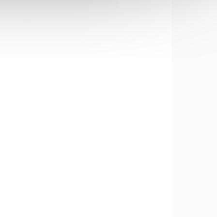
6.7863
6.0913
LADEM
SKLADEM
(>5 KS)
(2 KS)
inu
Škrabka Star
Victorinox 6.0913
vroubkované ostří,
stříbrná - tomato and
118 Kč
kiwi peeler
Do košíku
vání a
Škrabka Rex Victorinox