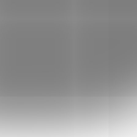
SKLADEM
LADEM
(>5 KS)
(5 KS)
Škrabka Iota s
ů
vroubkovaným ostřím
rev
černá
99 Kč
Do košíku
rinox
Škrabka Iota je švýcarská
 ostří
kuchyňská škrabka s ultra
jete
ostrou nerezovou čepelí a
ících
oboustranným
vroubkovaným ostřím,
niny,
ideální pro ovoce a zeleninu
oblých tvarů. Lehká, odolná
a vhodná...