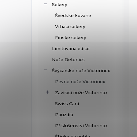
Sekery
Švédské kované
Vrhací sekery
Finské sekery
Limitovaná edice
Nože Detonics
Švýcarské nože Victorinox
Pevné nože Victorinox
Zavírací nože Victorinox
Swiss Card
Pouzdra
Příslušenství Victorinox
Štipky na nehty