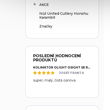
AKCE
Nůž United Cutlery Honshu
Karambit
Značky
POSLEDNÍ HODNOCENÍ
PRODUKTŮ
KOLIMÁTOR OLIGHT OSIGHT SE RED DOT/CIRCLE 2/32 MOA - ČERVENÁ TEČKA/KRUH
JOSEF FRANTA
super, malý, čistá osnova