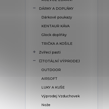
DÁRKY A DOPLŇKY
Dárkové poukazy
KENTAUR KÁVA
Glock doplňky
TRIČKA A KOŠILE
Zvířecí pasti
💥TOTÁLNÍ VÝPRODEJ
OUTDOOR
AIRSOFT
LUKY A KUŠE
Výprodej Vzduchovek
Nože