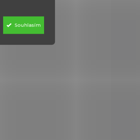
Econome 7.6077.4
zelená
97 Kč
Souhlasím
Do košíku
astu,
Škrabka Victorinox z plastu,
nerezová čepel.
16.31G
6.0943.3