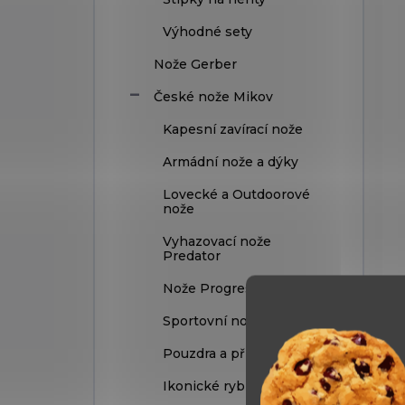
Výhodné sety
Nože Gerber
České nože Mikov
Kapesní zavírací nože
Armádní nože a dýky
Lovecké a Outdoorové
nože
Vyhazovací nože
Predator
Nože Progress
Sportovní nože
Pouzdra a příslušenství
Ikonické rybičky