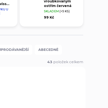
vroubkovaným
wiss
ostřím červená
m
VKU U
SKLADEM
(>5 KS)
lina
E
99 Kč
JPRODÁVANĚJŠÍ
ABECEDNĚ
43
položek celkem
93.22G
6.9070.22WG