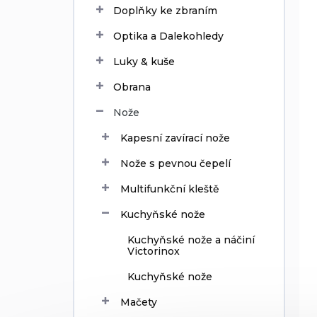
ů
d
Doplňky ke zbraním
u
Optika a Dalekohledy
k
t
Luky & kuše
ů
Obrana
Nože
Kapesní zavírací nože
Nože s pevnou čepelí
Multifunkční kleště
Kuchyňské nože
Kuchyňské nože a náčiní
Victorinox
Kuchyňské nože
Mačety