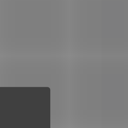
čepelí výborně využijete při
činnostech vyžadujících
přesnost, např. při
zpracování ovoce, zeleniny
apod.
6077.1
7.6077.4
LADEM
SKLADEM
(5 KS)
(4 KS)
x
Škrabka Victorinox