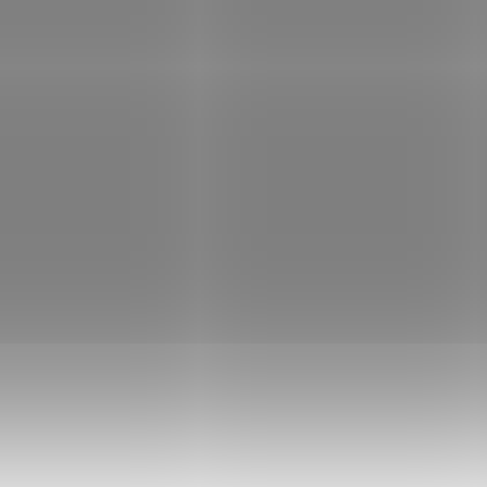
SKLADEM
SK
(>5 KS)
Škrabka Victorinox
Třídílná sada nož
Econome 7.6077.9
6.7116.31G mix ba
oranžová
402 Kč
97 Kč
Do košíku
Do košíku
Kuchyňské nože Victo
Škrabka Victorinox z plastu,
s kratší čepelí, s délkou
nerezová čepel.
6-11 cm. Výborně využi
při činnostech vyžaduj
přesnost, např. při
zpracování ovoce, zele
apod.