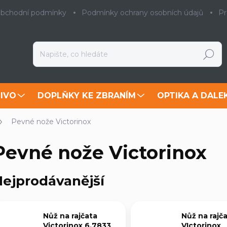
bchodní podmínky
Podmínky ochrany osobních údajů
Pr
Hledat
IVO
DOPLŇKY KE ZBRANÍM
OPTIKA A DALE
Pevné nože Victorinox
Pevné nože Victorinox
ejprodávanější
Nůž na rajčata
Nůž na rajč
Victorinox 6.7833
VIctorinox