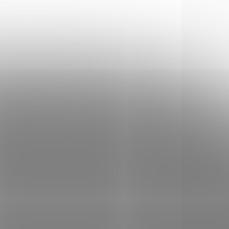
5.0103
6.7603
SKLADEM
LADEM
(1 KS)
(4 KS)
Nůž na zeleninu
ky
Victorinox 6.7603
černý
82 Kč
Do košíku
Kuchyňské nože s kratší