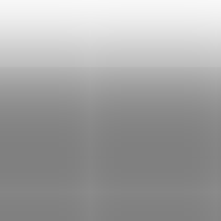
6.9010.22G
SKLADEM
SK
(1 KS)
Kuchařský nůž
Škrabka pro pravá
Victorinox Swiss
Victorinox 5.0103
Modern 6.9010.22G
82 Kč
1 205 Kč
Do košíku
Do košíku
Kuchařský univerzální nůž.