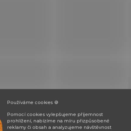
Kolekce elegantních
kuchyňských nožů Swiss
Modern nabídne nejen
působivý výkon, ale i
vizuální potěšení, které
z vaření vykouzlí zcela...
7.6077
7.
Používáme cookies 🍪
SKLADEM
SK
Pomocí cookies vylepšujeme příjemnost
(>5 KS)
prohlížení, nabízíme na míru přizpůsobené
Škrabka Victorinox
Škrabka Victorino
reklamy či obsah a analyzujeme návštěvnost