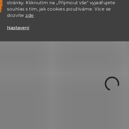
Econome 7.6077
Econome 7.6077.1
stránky. Kliknutím na „Přijmout vše“ vyjadřujete
černá
červená
souhlas s tím, jak cookies používáme. Více se
dozvíte
zde
97 Kč
97 Kč
Nastavení
Do košíku
Do košíku
Škrabka Victorinox z plastu,
Škrabka Victorinox z pl
nerezová čepel.
nerezová čepel.
7.6077.9
6.71