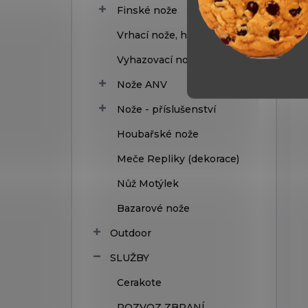
Finské nože
Vrhací nože, hvězdice
Vyhazovací nože
Nože ANV
Nože - příslušenství
Houbařské nože
Meče Repliky (dekorace)
Nůž Motýlek
Bazarové nože
Outdoor
SLUŽBY
Cerakote
ROZVOZ ZBRANÍ