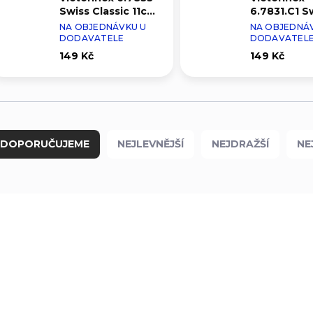
Swiss Classic 11cm
6.7831.C1 S
černý
Classic 11c
NA OBJEDNÁVKU U
NA OBJEDNÁ
červený-ma
DODAVATELE
DODAVATEL
149 Kč
149 Kč
DOPORUČUJEME
NEJLEVNĚJŠÍ
NEJDRAŽŠÍ
NE
6.9093.21G
6.90