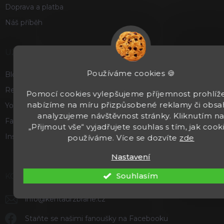
Doprava a platba
Náš příběh
UŽITEČNÉ
Používáme cookies 🍪
Blog
Recenze a hodnocení
Pomocí cookies vylepšujeme příjemnost prohlíže
nabízíme na míru přizpůsobené reklamy či obsa
Youtube
analyzujeme návštěvnost stránky. Kliknutím n
Facebook
„Přijmout vše“ vyjadřujete souhlas s tím, jak cook
Instagram
používáme. Více se dozvíte
zde
Nastavení
Souhlasím
KONTAKT
info
@
kentaurzbrane.cz
Staňte se našimi fanoušky na Facebooku