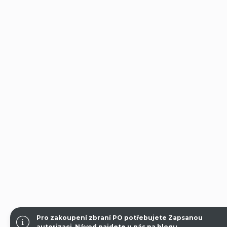
Pro zakoupení zbraní PO potřebujete Zapsanou
autorizaci.
Návod najdete u nás na blogu