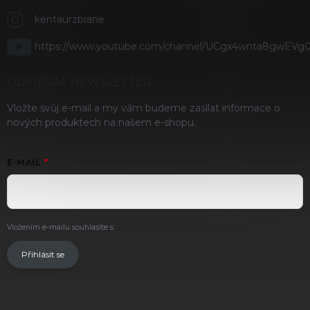
kentaurzbrane
https://www.youtube.com/channel/UCgx4wnta8gwEVg
ODEBÍRAT NEWSLETTER
Vložte svůj e-mail a my vám budeme zasílat informace o
nových produktech na našem e-shopu.
E-MAIL
Vložením e-mailu souhlasíte s
podmínkami ochrany osobních údajů
.
Přihlásit se