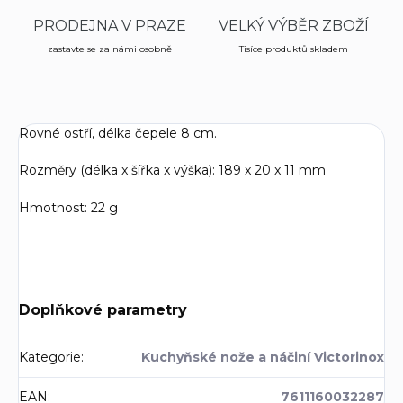
PRODEJNA V PRAZE
VELKÝ VÝBĚR ZBOŽÍ
zastavte se za námi osobně
Tisíce produktů skladem
Rovné ostří, délka čepele 8 cm.
Rozměry (délka x šířka x výška):
189 x 20 x 11 mm
Hmotnost: 2
2 g
Doplňkové parametry
Kategorie
:
Kuchyňské nože a náčiní Victorinox
EAN
:
7611160032287