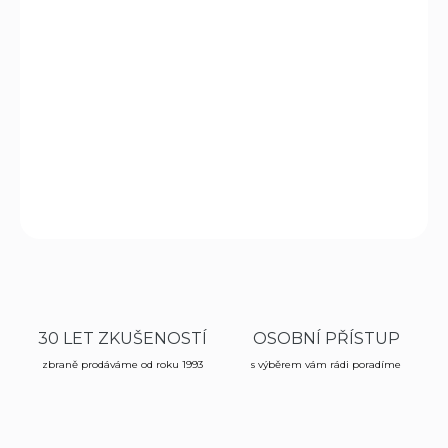
−
+
Přidat do košíku
Kuchyňské nože s kratší čepelí, výborně využijete při
činnostech vyžadujících přesnost, např. při zpracování
ovoce, zeleniny apod.
DETAILNÍ INFORMACE
ZEPTAT SE
HLÍDAT
Tweet
30 LET ZKUŠENOSTÍ
OSOBNÍ PŘÍSTUP
zbraně prodáváme od roku 1993
s výběrem vám rádi poradíme