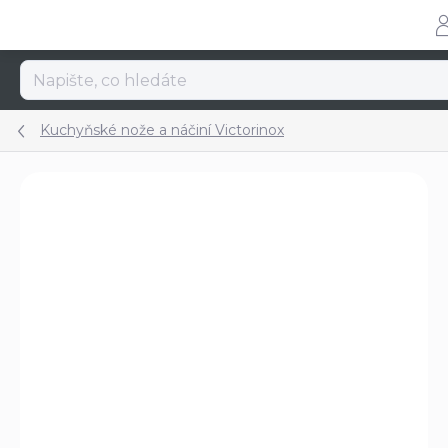
Přejít
na
obsah
Kuchyňské nože a náčiní Victorinox
Podrobnosti hodnocení
Neohodnoceno
ZNAČKA:
VICTORINOX