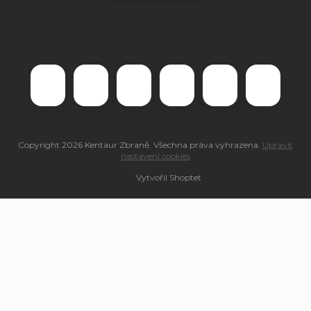
Copyright 2026
Kentaur Zbraně
. Všechna práva vyhrazena.
Upravit
nastavení cookies
Vytvořil Shoptet