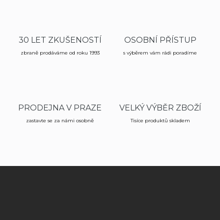
á
d
a
c
30 LET ZKUŠENOSTÍ
OSOBNÍ PŘÍSTUP
í
zbraně prodáváme od roku 1993
p
s výběrem vám rádi poradíme
r
v
k
y
v
PRODEJNA V PRAZE
VELKÝ VÝBĚR ZBOŽÍ
ý
p
zastavte se za námi osobně
Tisíce produktů skladem
i
s
u
Z
á
p
a
t