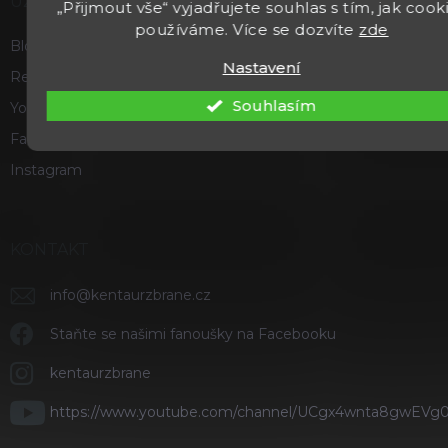
UŽITEČNÉ
„Přijmout vše“ vyjadřujete souhlas s tím, jak cook
používáme. Více se dozvíte
zde
Blog
Nastavení
Recenze a hodnocení
Souhlasím
Youtube
Facebook
Instagram
KONTAKT
info
@
kentaurzbrane.cz
Staňte se našimi fanoušky na Facebooku
kentaurzbrane
https://www.youtube.com/channel/UCgx4wnta8gwEVg