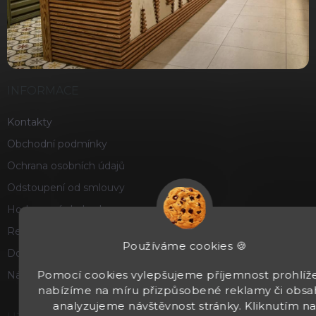
INFORMACE
Kontakty
Obchodní podmínky
Ochrana osobních údajů
Odstoupení od smlouvy
Hodnocení obchodu
Reklamace a vrácení zboží
Používáme cookies 🍪
Doprava a platba
Pomocí cookies vylepšujeme příjemnost prohlíže
Náš příběh
nabízíme na míru přizpůsobené reklamy či obsa
analyzujeme návštěvnost stránky. Kliknutím n