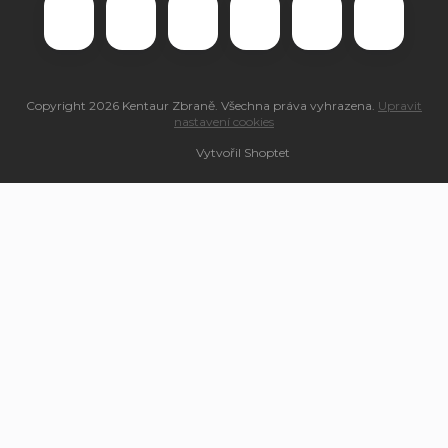
Copyright 2026
Kentaur Zbraně
. Všechna práva vyhrazena.
Upravit
nastavení cookies
Vytvořil Shoptet