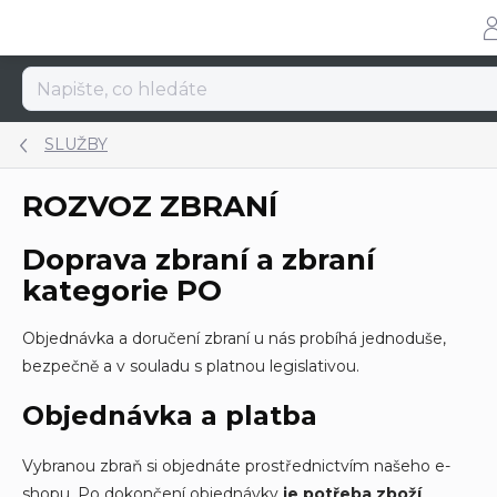
Přejít
na
obsah
SLUŽBY
ROZVOZ ZBRANÍ
Doprava zbraní a zbraní
kategorie PO
Objednávka a doručení zbraní u nás probíhá jednoduše,
bezpečně a v souladu s platnou legislativou.
Objednávka a platba
Vybranou zbraň si objednáte prostřednictvím našeho e-
shopu. Po dokončení objednávky
je potřeba zboží