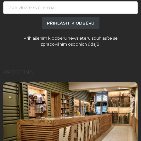
í
PŘIHLÁSIT K ODBĚRU
Přihlášením k odběru newsleteru souhlasíte se
zpracováním osobních údajů.
PRODEJNA