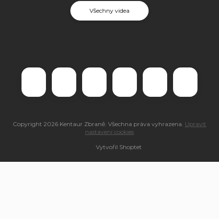
Všechny videa
Copyright 2026
Kentaur Zbraně
. Všechna práva vyhrazena.
Upravit
nastavení cookies
Vytvořil Shoptet