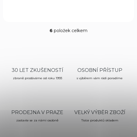
6
položek celkem
O
v
l
á
d
a
c
30 LET ZKUŠENOSTÍ
OSOBNÍ PŘÍSTUP
í
zbraně prodáváme od roku 1993
p
s výběrem vám rádi poradíme
r
v
k
y
v
PRODEJNA V PRAZE
VELKÝ VÝBĚR ZBOŽÍ
ý
p
zastavte se za námi osobně
Tisíce produktů skladem
i
s