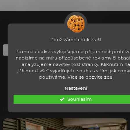
u
Z
á
p
a
t
Používáme cookies 🍪
í
Pomocí cookies vylepšujeme příjemnost prohlíže
nabízíme na míru přizpůsobené reklamy či obsa
analyzujeme návštěvnost stránky. Kliknutím n
PŘIHLÁSIT K ODBĚRU
„Přijmout vše“ vyjadřujete souhlas s tím, jak cook
používáme. Více se dozvíte
zde
Přihlášením k odběru newsleteru souhlasíte se
zpracováním osobních údajů.
Nastavení
Souhlasím
PRODEJNA