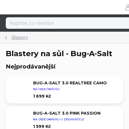
Přejít
na
obsah
Blastery
Blastery na sůl - Bug-A-Salt
Nejprodávanější
BUG-A-SALT 3.0 REALTREE CAMO
NA OBJEDNÁVKU
1 699 Kč
BUG-A-SALT 3.0 PINK PASSION
NA OBJEDNÁVKU U DODAVATELE
1 599 Kč