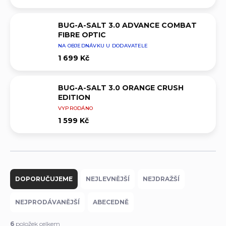
BUG-A-SALT 3.0 ADVANCE COMBAT
FIBRE OPTIC
NA OBJEDNÁVKU U DODAVATELE
1 699 Kč
BUG-A-SALT 3.0 ORANGE CRUSH
EDITION
VYPRODÁNO
1 599 Kč
Ř
a
DOPORUČUJEME
NEJLEVNĚJŠÍ
NEJDRAŽŠÍ
z
e
NEJPRODÁVANĚJŠÍ
ABECEDNĚ
n
í
6
položek celkem