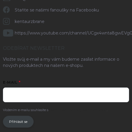
Staňte se našimi fanoušky na Facebooku
kentaurzbrane
https://www.youtube.com/channel/UCgx4wnta8gwEVg
ODEBÍRAT NEWSLETTER
Vložte svůj e-mail a my vám budeme zasílat informace o
nových produktech na našem e-shopu.
E-MAIL
Vložením e-mailu souhlasíte s
podmínkami ochrany osobních údajů
.
Přihlásit se