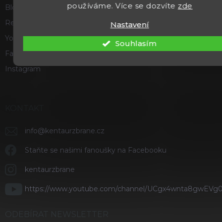
používáme. Více se dozvíte
zde
Blog
Recenze a hodnocení
Nastavení
Youtube
Souhlasím
Facebook
Instagram
KONTAKT
info
@
kentaurzbrane.cz
Staňte se našimi fanoušky na Facebooku
kentaurzbrane
https://www.youtube.com/channel/UCgx4wnta8gwEVg
ODEBÍRAT NEWSLETTER