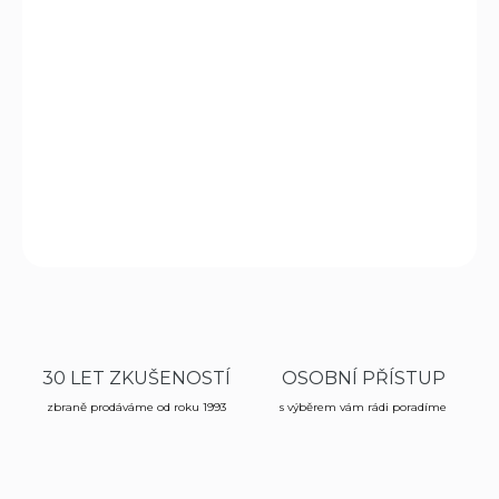
−
+
Přidat do košíku
Krásně provedená dekorativní replika pušky, kterou vlastnil
Napoleon. Mechanismus je pohyblivý. Povrchová úprava
kovu mosaz.
DETAILNÍ INFORMACE
ZEPTAT SE
HLÍDAT
30 LET ZKUŠENOSTÍ
OSOBNÍ PŘÍSTUP
zbraně prodáváme od roku 1993
s výběrem vám rádi poradíme