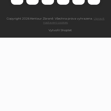
Copyright 2026
Kentaur Zbraně
. Všechna práva vyhrazena.
Upravit
nastavení cookies
Vytvořil Shoptet