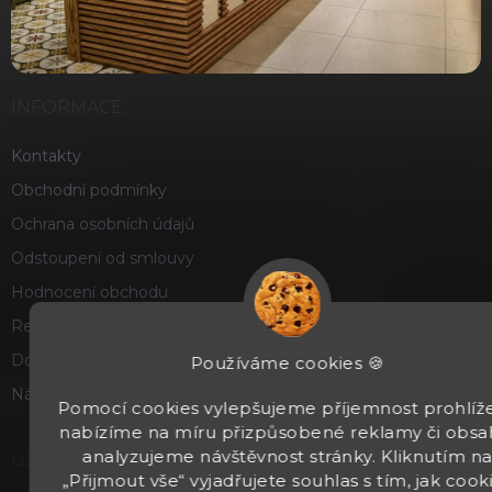
INFORMACE
Kontakty
Obchodní podmínky
Ochrana osobních údajů
Odstoupení od smlouvy
Hodnocení obchodu
Reklamace a vrácení zboží
Doprava a platba
Používáme cookies 🍪
Náš příběh
Pomocí cookies vylepšujeme příjemnost prohlíže
nabízíme na míru přizpůsobené reklamy či obsa
analyzujeme návštěvnost stránky. Kliknutím n
UŽITEČNÉ
„Přijmout vše“ vyjadřujete souhlas s tím, jak cook