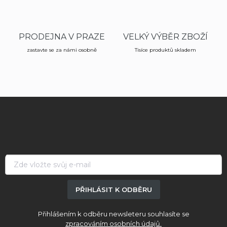
v
k
y
v
PRODEJNA V PRAZE
VELKÝ VÝBĚR ZBOŽÍ
ý
p
zastavte se za námi osobně
Tisíce produktů skladem
i
s
u
Z
á
p
a
t
í
PŘIHLÁSIT K ODBĚRU
Přihlášením k odběru newsleteru souhlasíte se
zpracováním osobních údajů.