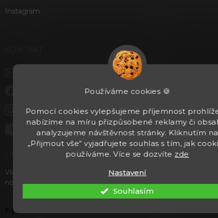
Instagram
KONTAKT
info
@
kentaurzbrane.cz
Používáme cookies 🍪
Staňte se našimi fanoušky na Facebooku
kentaurzbrane
Pomocí cookies vylepšujeme příjemnost prohlíže
nabízíme na míru přizpůsobené reklamy či obsa
https://www.youtube.com/channel/UCgx4wnta8gwEVg
analyzujeme návštěvnost stránky. Kliknutím n
„Přijmout vše“ vyjadřujete souhlas s tím, jak cook
používáme. Více se dozvíte
zde
ODEBÍRAT NEWSLETTER
Nastavení
Vložte svůj e-mail a my vám budeme zasílat informace o
nových produktech na našem e-shopu.
Souhlasím
E-MAIL