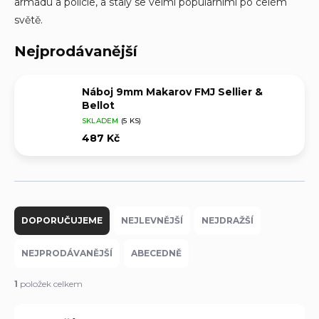
armádu a policie, a staly se velmi populárními po celém
světě.
Nejprodávanější
Náboj 9mm Makarov FMJ Sellier &
Bellot
SKLADEM
(5 KS)
487 Kč
Ř
a
DOPORUČUJEME
NEJLEVNĚJŠÍ
NEJDRAŽŠÍ
z
e
NEJPRODÁVANĚJŠÍ
ABECEDNĚ
n
í
1
položek celkem
p
r