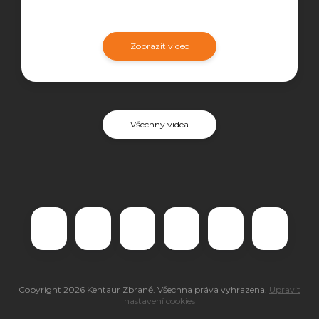
Zobrazit video
Všechny videa
Copyright 2026
Kentaur Zbraně
. Všechna práva vyhrazena.
Upravit
nastavení cookies