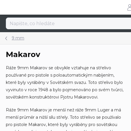
Přejít
na
obsah
9 mm
Makarov
Ráže 9mm Makarov se obvykle vztahuje na střelivo
používané pro pistole s poloautomatickým nabíjením,
které byly vyráběny v Sovětském svazu. Toto střelivo bylo
vyvinuto v roce 1948 a bylo pojmenováno po svém tvůrci,
sovětském konstruktérovi Pjotru Makarovovi.
Ráže 9mm Makarov je menší než ráže 9mm Luger a má
menší průměr a nižší sílu střely. Toto střelivo se používalo
pro pistole Makarov, které byly vyráběny pro sovětskou