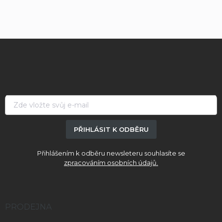
Z
á
p
a
t
í
PŘIHLÁSIT K ODBĚRU
Přihlášením k odběru newsleteru souhlasíte se
zpracováním osobních údajů.
PRODEJNA