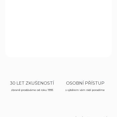
−
+
Přidat do košíku
Duralová montáž Raven dvoudílná vysoká 11 mm / 25,4
mm k upevnění optiky, svítilny, puškohledu na zbraň.
DETAILNÍ INFORMACE
ZEPTAT SE
HLÍDAT
30 LET ZKUŠENOSTÍ
OSOBNÍ PŘÍSTUP
zbraně prodáváme od roku 1993
s výběrem vám rádi poradíme