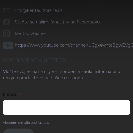
info
@
kentaurzbrane.cz
Staňte se našimi fanoušky na Facebooku
kentaurzbrane
https://www.youtube.com/channel/UCgx4wnta8gwEVg
ODEBÍRAT NEWSLETTER
Vložte svůj e-mail a my vám budeme zasílat informace o
nových produktech na našem e-shopu.
E-MAIL
Vložením e-mailu souhlasíte s
podmínkami ochrany osobních údajů
.