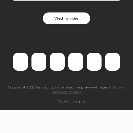
Všechny videa
Copyright 2026
Kentaur Zbraně
. Všechna práva vyhrazena.
Upravit
nastavení cookies
Vytvořil Shoptet