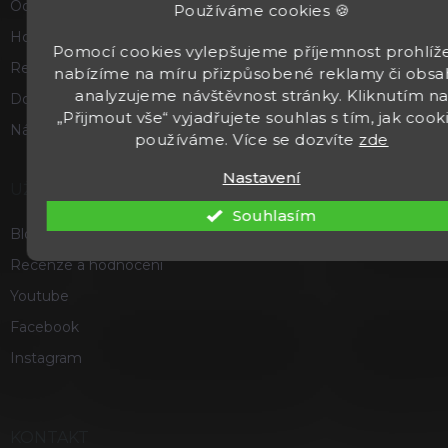
Odstoupení od smlouvy
Používáme cookies 🍪
Hodnocení obchodu
Pomocí cookies vylepšujeme příjemnost prohlíže
Reklamace a vrácení zboží
nabízíme na míru přizpůsobené reklamy či obsa
analyzujeme návštěvnost stránky. Kliknutím n
Doprava a platba
„Přijmout vše“ vyjadřujete souhlas s tím, jak cook
Náš příběh
používáme. Více se dozvíte
zde
Nastavení
UŽITEČNÉ
Souhlasím
Blog
Recenze a hodnocení
Youtube
Facebook
Instagram
KONTAKT