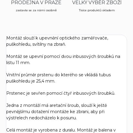
PRODEJNA V PRAZE
VELKÝ VÝBĚR ZBOŽÍ
zastavte se za námi osobně
Tisíce produktů skladem
Montáž slouží k upevnění optického zaměřovače,
puškohledu, svítilny na zbraň.
Montáž se upevní pomocí dvou inbusových šroubků na
lištu 11 mm.
Vnitřní průměr prstenu do kterého se vkládá tubus
puškohledu je 25,4 mm.
Prstenec je sevřen pomocí čtyř inbusových šroubků.
Jedna z montáží má aretační šroub, slouží k ještě
pevnějšímu dotažení montáže ke zbrani, aby při
výstřelech nedocházelo k posunu.
Celá montáž je vyrobena z duralu. Montáž je balena v