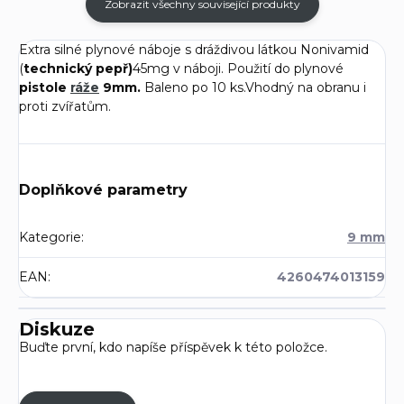
Zobrazit všechny související produkty
Extra silné plynové náboje s dráždivou látkou Nonivamid
(
technický pepř)
45mg v náboji. Použití do plynové
pistole
ráže
9mm.
Baleno po 10 ks.Vhodný na obranu i
proti zvířatům.
Doplňkové parametry
Kategorie
:
9 mm
EAN
:
4260474013159
Diskuze
Buďte první, kdo napíše příspěvek k této položce.