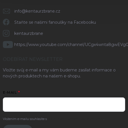
info
@
kentaurzbrane.cz
Staňte se našimi fanoušky na Facebooku
kentaurzbrane
https://www.youtube.com/channel/UCgx4wnta8gwEVg
ODEBÍRAT NEWSLETTER
Vložte svůj e-mail a my vám budeme zasílat informace o
nových produktech na našem e-shopu.
E-MAIL
Vložením e-mailu souhlasíte s
podmínkami ochrany osobních údajů
.