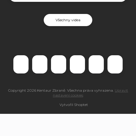
Všechny videa
Copyright 2026
Kentaur Zbraně
. Všechna práva vyhrazena.
Upravit
nastavení cookies
Vytvořil Shoptet