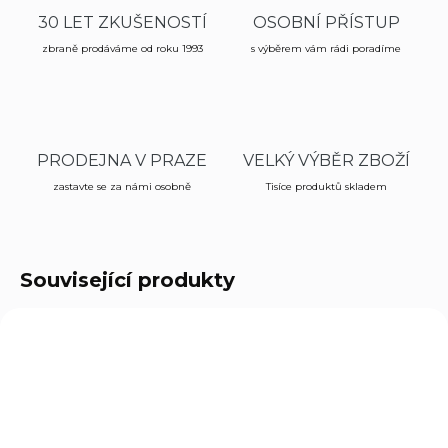
30 LET ZKUŠENOSTÍ
OSOBNÍ PŘÍSTUP
zbraně prodáváme od roku 1993
s výběrem vám rádi poradíme
PRODEJNA V PRAZE
VELKÝ VÝBĚR ZBOŽÍ
zastavte se za námi osobně
Tisíce produktů skladem
Související produkty
BEZ ZBROJNÍHO
OPRÁVNĚNÍ
311220
308.02.20