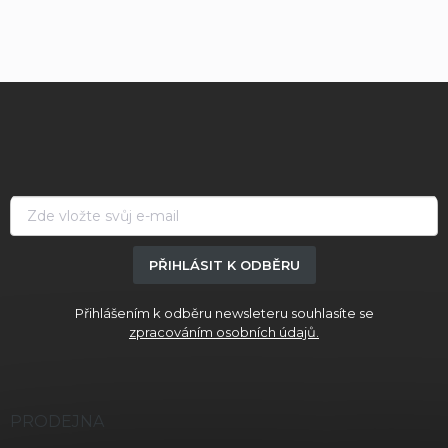
Z
á
p
a
t
í
PŘIHLÁSIT K ODBĚRU
Přihlášením k odběru newsleteru souhlasíte se
zpracováním osobních údajů.
PRODEJNA