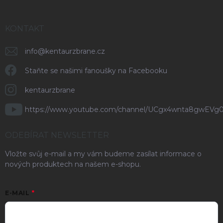
KONTAKT
info
@
kentaurzbrane.cz
Staňte se našimi fanoušky na Facebooku
kentaurzbrane
https://www.youtube.com/channel/UCgx4wnta8gwEVg
ODEBÍRAT NEWSLETTER
Vložte svůj e-mail a my vám budeme zasílat informace o
nových produktech na našem e-shopu.
E-MAIL