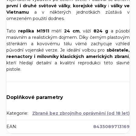
první i druhé světové války
,
korejské války
i
války ve
Vietnamu
a v některých jednotkách zůstává v
omezeném použití dodnes.
Tato
replika M1911
měří
24 cm
, váží
824 g
a působí
masivním a realistickým dojmem. Díky černým plastovým
střenkám a kovovému tělu věrně zachycuje vzhled
původní vojenské verze. Je ideální volbou pro
sběratele,
reenactory i milovníky klasických amerických zbraní
,
kteří hledají detailní a kvalitní reprodukci této slavné
pistole.
Doplňkové parametry
Kategorie
:
Zbraně bez zbrojního oprávnění (od 18 let)
EAN
:
8435089713169