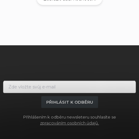
Z
á
p
a
t
í
PŘIHLÁSIT K ODBĚRU
Přihlášením k odběru newsleteru souhlasíte se
zpracováním osobních údajů.