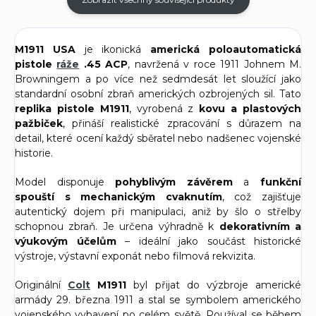
M1911 USA
je ikonická
americká poloautomatická
pistole
ráže
.45 ACP
, navržená v roce 1911 Johnem M.
Browningem a po více než sedmdesát let sloužící jako
standardní osobní zbraň amerických ozbrojených sil. Tato
replika pistole M1911
, vyrobená z
kovu a plastových
pažbiček
, přináší realistické zpracování s důrazem na
detail, které ocení každý sběratel nebo nadšenec vojenské
historie.
Model disponuje
pohyblivým závěrem
a
funkční
spouští s mechanickým cvaknutím
, což zajišťuje
autentický dojem při manipulaci, aniž by šlo o střelby
schopnou zbraň. Je určena výhradně k
dekorativním a
výukovým účelům
– ideální jako součást historické
výstroje, výstavní exponát nebo filmová rekvizita.
Originální
Colt
M1911
byl přijat do výzbroje americké
armády 29. března 1911 a stal se symbolem amerického
vojenského vybavení po celém světě. Používal se během