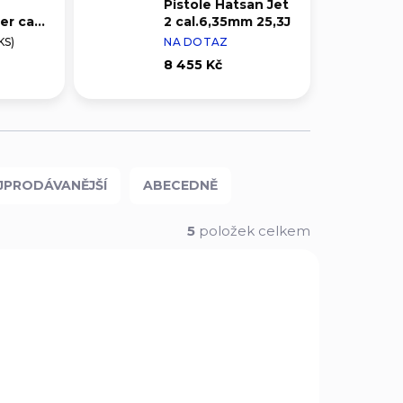
Pistole Hatsan Jet
r cal.
2 cal.6,35mm 25,3J
KS)
NA DOTAZ
8 455 Kč
JPRODÁVANĚJŠÍ
ABECEDNĚ
5
položek celkem
269
0264