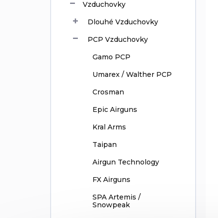
Vzduchovky
ů
d
u
Dlouhé Vzduchovky
k
t
PCP Vzduchovky
ů
Gamo PCP
Umarex / Walther PCP
Crosman
Epic Airguns
Kral Arms
Taipan
Airgun Technology
FX Airguns
SPA Artemis /
Snowpeak