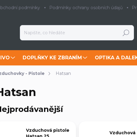
bchodní podmínky
Podmínky ochrany osobních údajů
Pr
Hledat
IVO
DOPLŇKY KE ZBRANÍM
OPTIKA A DALE
zduchovky - Pistole
Hatsan
Hatsan
ejprodávanější
Vzduchová pistole
Vzduchová 
Hatsan 25