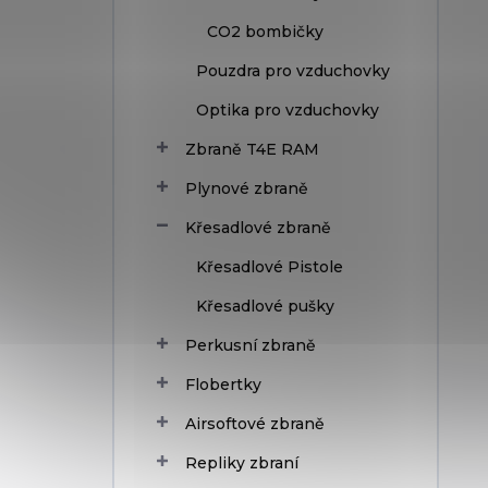
CO2 bombičky
Pouzdra pro vzduchovky
Optika pro vzduchovky
Zbraně T4E RAM
Plynové zbraně
Křesadlové zbraně
Křesadlové Pistole
Křesadlové pušky
Perkusní zbraně
Flobertky
Airsoftové zbraně
Repliky zbraní