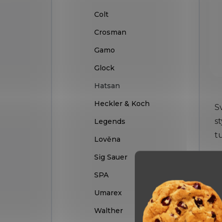
Colt
Crosman
Gamo
Glock
Hatsan
Heckler & Koch
S
s
Legends
t
Lověna
Sig Sauer
K
d
SPA
k
Umarex
p
Walther