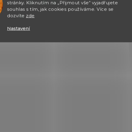
stránky. Kliknutím na „Přijmout vše“ vyjadřujete
p
souhlas s tím, jak cookies používáme. Více se
i
dozvíte
zde
s
u
Nastavení