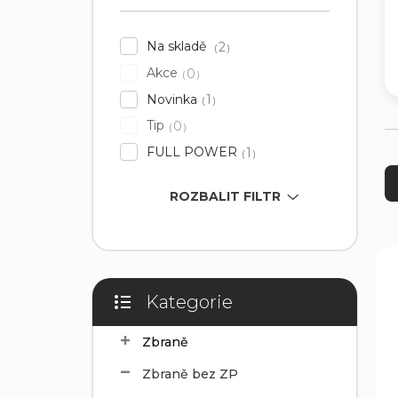
í
p
Na skladě
2
a
Akce
0
n
e
Novinka
1
l
Tip
0
FULL POWER
1
Ř
a
z
ROZBALIT FILTR
e
n
í
V
p
ý
r
p
Kategorie
o
i
Přeskočit
d
kategorie
s
Zbraně
u
p
k
r
Zbraně bez ZP
t
o