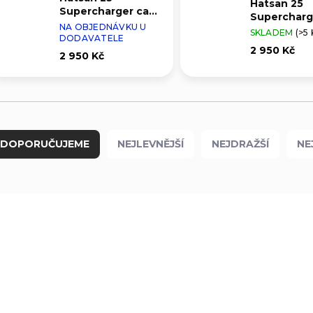
Hatsan 25
Supercharger cal.
Supercharge
4,5mm
NA OBJEDNÁVKU U
5,5mm
SKLADEM
(>5 
DODAVATELE
2 950 Kč
2 950 Kč
DOPORUČUJEME
NEJLEVNĚJŠÍ
NEJDRAŽŠÍ
NE
000264