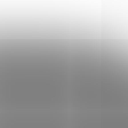
plastovou...
54901
DOTAZ
le
 mm➢