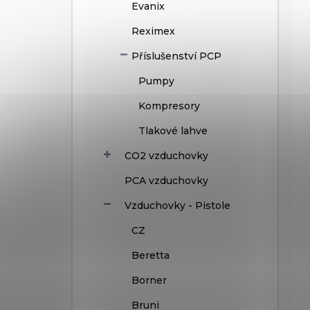
Evanix
Reximex
Příslušenství PCP
Pumpy
Kompresory
Tlakové lahve
CO2 vzduchovky
PCA vzduchovky
Vzduchovky - Pistole
CZ
Beretta
Borner
Bruni