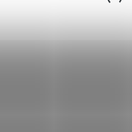
AT-P1...
plochý lapač na...
NOVINKA
54902
FULL POWER
NA OBJEDNÁVKU U
NA 
DODAVATELE
Vzduchovka Pisto
Vzduchovka Pistole
Hatsan Jet 2
Hatsan Jet 2 cal.5,5mm
cal.6,35mm 25,3J
21,5J
8 455 Kč
8 455 Kč
Do košíku
Do košíku
➢ kalibr ……. 5,5 / 6,35
➢ kalibr ……. 5,5 / 6,35 mm➢