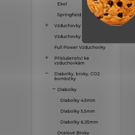
Ekol
Springfield Armory
Vzduchovky - Revolvery
Vzduchovky - Samopaly
Full Power Vzduchovky
Příslušenství ke
vzduchovkám
Diabolky, broky, CO2
bombičky
Diabolky
Diabolky 4,5mm
Diabolky 5,5mm
Diabolky 6,35mm
Ocelové Broky