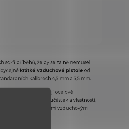
197
,5 /
ková
 580
h sci-fi příběhů, že by se za ně nemusel
)obyčejné
krátké vzduchové pistole
od
 standardních kalibrech 4,5 mm a 5,5 mm.
 do kila a tři čtvrtě mají ocelově
 a spoustu dalších součástek a vlastností,
bo pokročilého. S krátkými vzduchovými