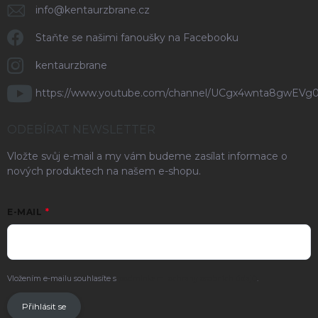
info
@
kentaurzbrane.cz
Staňte se našimi fanoušky na Facebooku
kentaurzbrane
https://www.youtube.com/channel/UCgx4wnta8gwEVg
ODEBÍRAT NEWSLETTER
Vložte svůj e-mail a my vám budeme zasílat informace o
nových produktech na našem e-shopu.
E-MAIL
Vložením e-mailu souhlasíte s
podmínkami ochrany osobních údajů
.
Přihlásit se