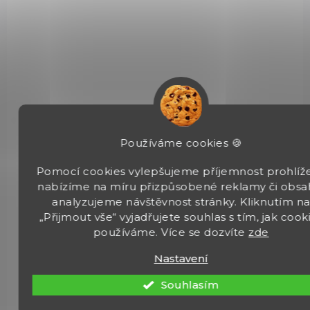
SKLADEM
(1 KS)
Vzduchová pistole Borner PM49 BlowBack
3 190 Kč
Do košíku
Borner PM49 BlowBack je vzduchová pistole poháněná CO2
bombičkou 12g, která má kapacitu zásobníku 18 ocelových BB
Používáme cookies 🍪
ráže 4,5 mm. Tato pistole je vybavena systémem BlowBack a je...
Pomocí cookies vylepšujeme příjemnost prohlíže
nabízíme na míru přizpůsobené reklamy či obsa
analyzujeme návštěvnost stránky. Kliknutím n
„Přijmout vše“ vyjadřujete souhlas s tím, jak cook
používáme. Více se dozvíte
zde
8.4949
Nastavení
Souhlasím