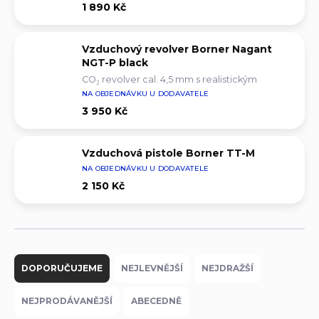
1 890 Kč
Vzduchový revolver Borner Nagant
NGT-P black
CO₂ revolver cal. 4,5 mm s realistickým
nabíjením do nábojnic
NA OBJEDNÁVKU U DODAVATELE
3 950 Kč
Vzduchová pistole Borner TT-M
NA OBJEDNÁVKU U DODAVATELE
2 150 Kč
Ř
a
DOPORUČUJEME
NEJLEVNĚJŠÍ
NEJDRAŽŠÍ
z
e
NEJPRODÁVANĚJŠÍ
ABECEDNĚ
n