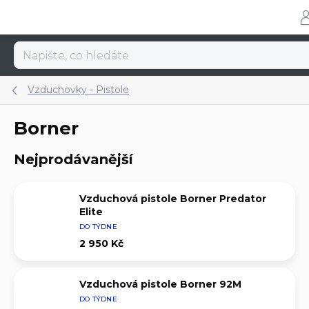
Přejít
na
obsah
Vzduchovky - Pistole
Borner
Nejprodávanější
Vzduchová pistole Borner Predator
Elite
DO TÝDNE
2 950 Kč
Vzduchová pistole Borner 92M
DO TÝDNE