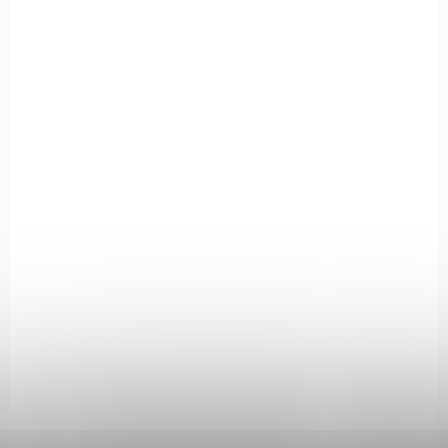
Borner PM No1 je vzduchová pistole na CO2 bombičku 12g,
určená pro destrukční střelbu ocelovými BB broky kalibru 4,5
mm. Má kapacitu zásobníku 17 BB a je napodobeninou pistole...
8.4950