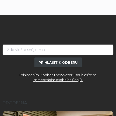
Z
á
p
a
t
í
PŘIHLÁSIT K ODBĚRU
Přihlášením k odběru newsleteru souhlasíte se
zpracováním osobních údajů.
PRODEJNA