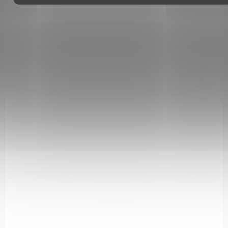
SKLADEM
(2 KS)
Vzduchová pistole Borner PM49 cal. 4,5mm
1 960 Kč
Do košíku
Napodobenina ruské pistole Makarov. Vzduchová pistole vhodná
pro hobby střelbu. Nemá drážkovanou hlaveň, ale může se
chlubit velkou kapacitou zásobníku.