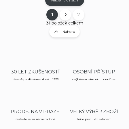
Načíst 13 dalších
1
2
O
S
v
t
31
položek celkem
l
r
Nahoru
á
á
d
n
a
k
c
í
o
p
v
r
á
v
30 LET ZKUŠENOSTÍ
OSOBNÍ PŘÍSTUP
n
k
í
zbraně prodáváme od roku 1993
s výběrem vám rádi poradíme
y
v
ý
p
i
s
PRODEJNA V PRAZE
VELKÝ VÝBĚR ZBOŽÍ
u
zastavte se za námi osobně
Tisíce produktů skladem