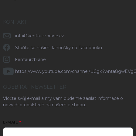
KONTAKT
info
@
kentaurzbrane.cz
Staňte se našimi fanoušky na Facebooku
kentaurzbrane
https://www.youtube.com/channel/UCgx4wnta8gwEVg
ODEBÍRAT NEWSLETTER
Vložte svůj e-mail a my vám budeme zasílat informace o
nových produktech na našem e-shopu.
E-MAIL