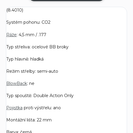
(
8.4010
)
Systém pohonu: CO2
Ráže
: 4,5 mm / .177
Typ střeliva: ocelové BB broky
Typ hlavně: hladká
Režim střelby: semi-auto
BlowBack
: ne
Typ spouště: Double Action Only
Pojistka
proti výstřelu: ano
Montážní lišta: 22 mm
Barva: černá