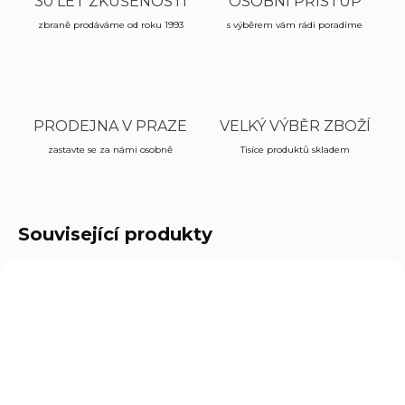
30 LET ZKUŠENOSTÍ
OSOBNÍ PŘÍSTUP
zbraně prodáváme od roku 1993
s výběrem vám rádi poradíme
PRODEJNA V PRAZE
VELKÝ VÝBĚR ZBOŽÍ
zastavte se za námi osobně
Tisíce produktů skladem
Související produkty
4.1660
BH10201