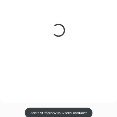
SKLADEM
SKLADEM
(>5 KS)
(>5 KS)
Ocelové BB Broky
Terč silueta Beast
Umarex cal. 4,5mm
Hunter Attack 10ks
1500ks
75 Kč
99 Kč
Do košíku
Do košíku
Profesionální treninkové
papírové terče s obrazem
Ocelové kuličky, určeny pro
siluety do půlky těla
vybrané modely vzduchových
Attack používané i policií při
pistolí značky UMAREX. Toto
tréninku - 10 kusů.
střelivo je určeno k destrukční
střelbě.
Zobrazit všechny související produkty