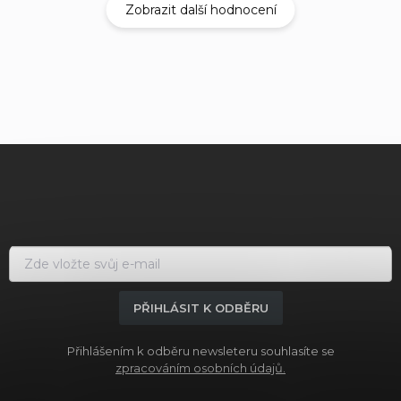
Zobrazit další hodnocení
Z
á
p
a
t
í
PŘIHLÁSIT K ODBĚRU
Přihlášením k odběru newsleteru souhlasíte se
zpracováním osobních údajů.