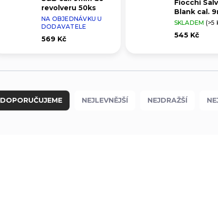
Fiocchi Sal
revolveru 50ks
Blank cal.
NA OBJEDNÁVKU U
50ks
SKLADEM
(>5 
DODAVATELE
545 Kč
569 Kč
DOPORUČUJEME
NEJLEVNĚJŠÍ
NEJDRAŽŠÍ
NE
NOVINKA
378