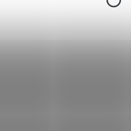
ks.
VOLNĚ PRODEJNÉ
VOLNĚ PRODEJNÉ
07053
OD 18 LET
OD 18 LET
SKLADEM
NA OBJEDNÁ
(>5 KS)
DODAV
Poplašné náboje
Poplašné náboje 
Fiocchi Salve Blank
cal. 9mm do revo
cal. 9mm 50ks
50ks
545 Kč
569 Kč
Do košíku
Do košíku
Použití do plynového