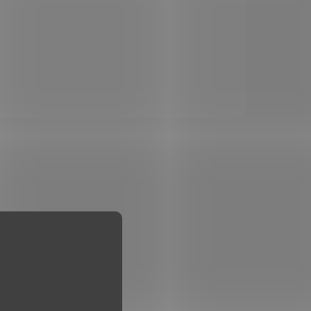
NC Blank cal. 9mm R.K. do
nall.
revolveru. Akustické
třelu.
nábojky do expanzních
zbraní. 50 ks v krabičce.