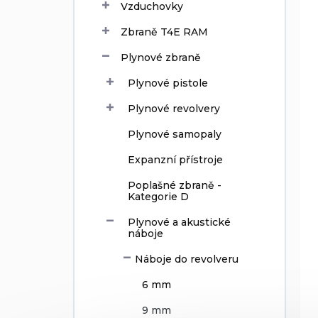
Vzduchovky
ů
d
u
Zbraně T4E RAM
k
t
Plynové zbraně
ů
Plynové pistole
Plynové revolvery
Plynové samopaly
Expanzní přístroje
Poplašné zbraně -
Kategorie D
Plynové a akustické
náboje
Náboje do revolveru
6 mm
9 mm