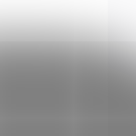
9716
4.1300-1
VKU U
MOMENTÁLNĚ NEDOSTUPNÉ
ATELE
Poplašné náboje
S&B
Umarex NC Blank cal.
lveru
9mm R.K. 50 ks
459 Kč
Do košíku
Poplašné náboje Umarex