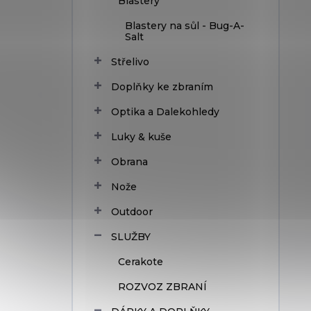
Blastery
Blastery na sůl - Bug-A-
Salt
Střelivo
Doplňky ke zbraním
Optika a Dalekohledy
Luky & kuše
Obrana
Nože
Outdoor
SLUŽBY
Cerakote
ROZVOZ ZBRANÍ