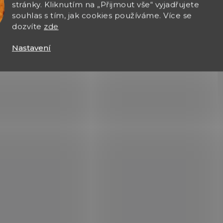
stránky. Kliknutím na „Přijmout vše“ vyjadřujete
ý
souhlas s tím, jak cookies používáme. Více se
p
i
dozvíte
zde
s
u
Nastavení