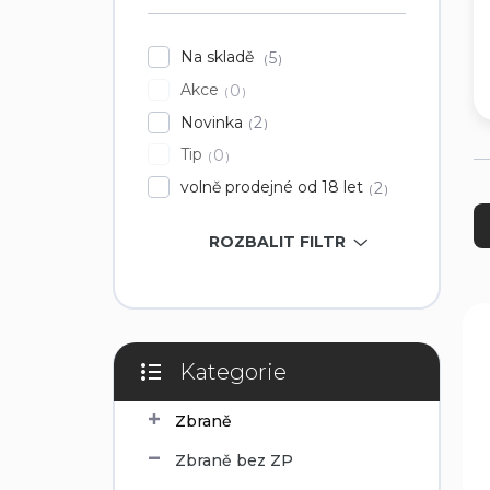
í
p
Na skladě
5
a
Akce
0
n
e
Novinka
2
l
Tip
0
volně prodejné od 18 let
2
Ř
a
z
ROZBALIT FILTR
e
n
í
V
p
ý
r
p
Kategorie
o
i
Přeskočit
d
kategorie
s
Zbraně
u
p
k
r
Zbraně bez ZP
t
o