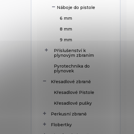
Náboje do pistole
6 mm
8 mm
9 mm
Příslušenství k
plynovým zbraním
Pyrotechnika do
plynovek
Křesadlové zbraně
Křesadlové Pistole
Křesadlové pušky
Perkusní zbraně
Flobertky