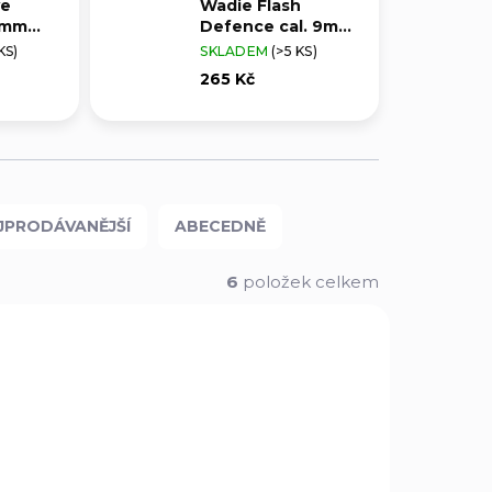
ve
Wadie Flash
 9mm
Defence cal. 9mm
R 10 ks
KS)
SKLADEM
(>5 KS)
265 Kč
JPRODÁVANĚJŠÍ
ABECEDNĚ
6
položek celkem
NOVINKA
377
379