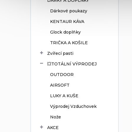
DÁRKY A DOPLŇKY
Dárkové poukazy
KENTAUR KÁVA
Glock doplňky
TRIČKA A KOŠILE
Zvířecí pasti
💥TOTÁLNÍ VÝPRODEJ
OUTDOOR
AIRSOFT
LUKY A KUŠE
Výprodej Vzduchovek
Nože
AKCE