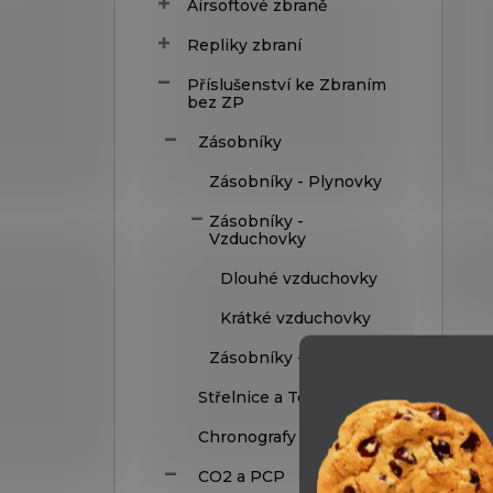
Airsoftové zbraně
Repliky zbraní
Příslušenství ke Zbraním
bez ZP
Zásobníky
Zásobníky - Plynovky
Zásobníky -
Vzduchovky
Dlouhé vzduchovky
Krátké vzduchovky
Zásobníky -T4E
Střelnice a Terče
Chronografy
CO2 a PCP