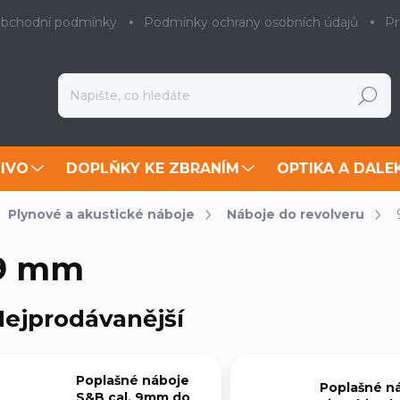
bchodní podmínky
Podmínky ochrany osobních údajů
Pr
Hledat
IVO
DOPLŇKY KE ZBRANÍM
OPTIKA A DALE
Plynové a akustické náboje
Náboje do revolveru
9 mm
ejprodávanější
Poplašné náboje
Poplašné n
S&B cal. 9mm do