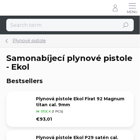
Skip
to
content
Search
Plynové pistole
Samonabíjecí plynové pistole
- Ekol
Bestsellers
Plynová pistole Ekol Firat 92 Magnum
titan cal. 9mm
IN STOCK
(1 PCS)
€93,01
Plynová pistole Ekol P29 satén cal.