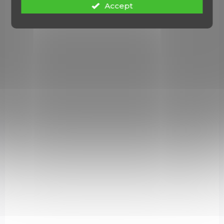
Accept
zbraní s pistonem č.11, 250 kusů v krabičce. Prodejné od 18-ti let!
NELZE POSLAT!!! NÁKUP JE MOŽNÝ POUZE NA PRODEJNĚ!!!
3858