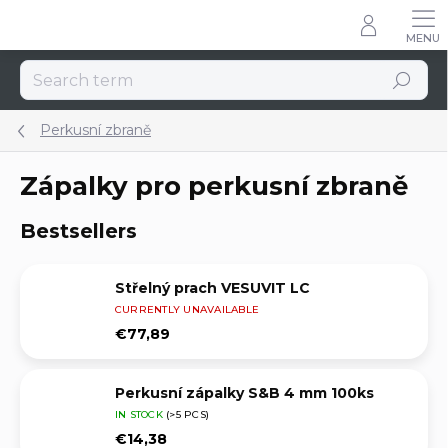
Skip
to
content
Search
Perkusní zbraně
Zápalky pro perkusní zbraně
Bestsellers
Střelný prach VESUVIT LC
CURRENTLY UNAVAILABLE
€77,89
Perkusní zápalky S&B 4 mm 100ks
IN STOCK
(>5 PCS)
€14,38