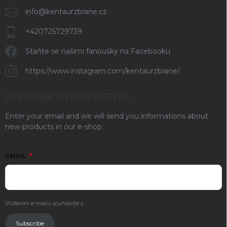
info
@
kentaurzbrane.cz
+420725729739
Staňte se našimi fanoušky na Facebooku
https://www.instagram.com/kentaurzbrane/
SUBSCRIBE TO NEWSLETTER
Enter your email and we will send you informations about
new products in our e-shop.
EMAIL
Vložením e-mailu souhlasíte s
podmínkami ochrany osobních údajů
.
Subscribe