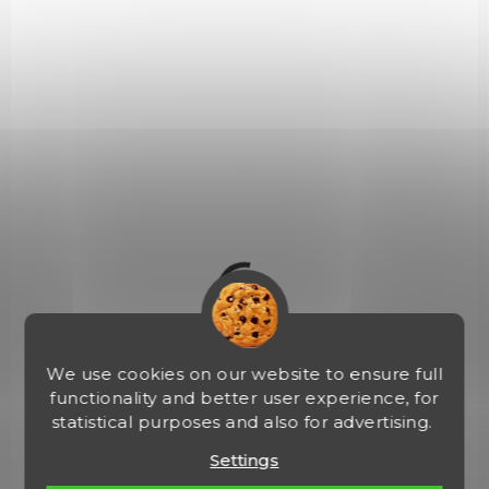
07406
IN STOCK
(>5 PCS)
We use cookies on our website to ensure full
Perkusní zápalky No. 1075 250ks
functionality and better user experience, for
statistical purposes and also for advertising.
€28,44
Add to cart
Settings
Perkusní zápalky od německého výrobce RWS, do perkusních