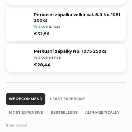
Perkusní zápalka velká cal. 6.0 No.1081
200ks
IN STOCK
(5 PCS)
€32,56
Perkusní zápalky No. 1075 250ks
IN STOCK
(>5 PCS)
€28,44
P
r
WE RECOMMEND
LEAST EXPENSIVE
o
d
MOST EXPENSIVE
BESTSELLERS
ALPHABETICALLY
u
c
5
items total
t