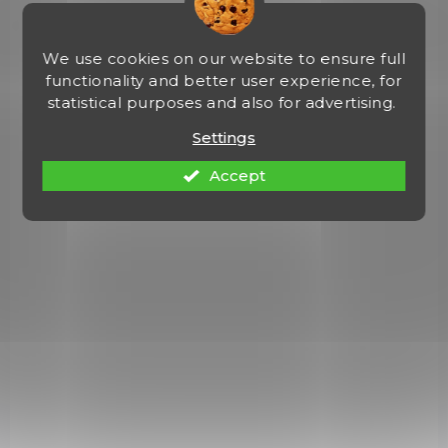
We use cookies on our website to ensure full
functionality and better user experience, for
IN STOCK
statistical purposes and also for advertising.
(1 PCS)
Ocelová síťová maska, černá (6060B)
Settings
Accept
€12,32
Add to cart
6060V