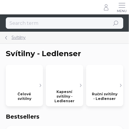
Skip
to
content
Search
Svítilny
Svítilny - Ledlenser
Kapesní
Čelové
Ruční svítilny
svítilny -
svítilny
- Ledlenser
Ledlenser
Bestsellers