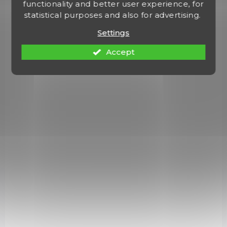
functionality and better user experience, for
statistical purposes and also for advertising.
Settings
Accept
IN STOCK
(2 PCS)
Čelovka Led Lenser NEO1R dobíjecí černá
€53,28
Add to cart
500882