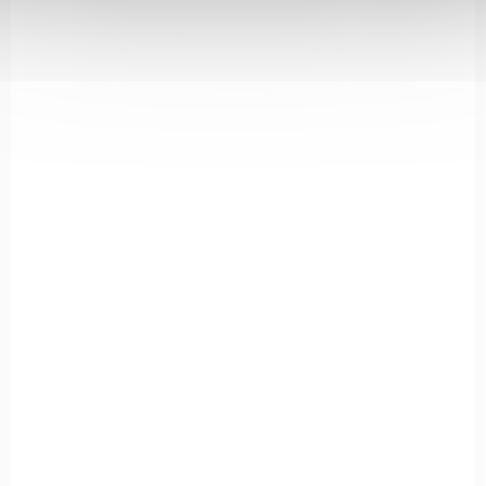
IN STOCK
(2 PCS)
Ruční svítilna Ledlenser P3 box
€18,59
Add to cart
Ruční baterka Ledlenser P3 je malá a lehká, vejde se do kabelky i
do kapsy. Navíc díky větší hlavě reflektoru dosvítí až na
vzdálenost 31 metrů.