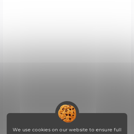
IN STOCK
(1 PCS)
Čelová svítilna Led Lenser IH5R
€53,49
Add to cart
502712
We use cookies on our website to ensure full