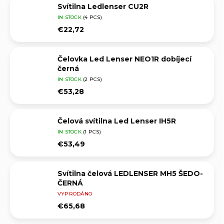
Svítilna Ledlenser CU2R
IN STOCK
(4 PCS)
€22,72
Čelovka Led Lenser NEO1R dobíjecí
černá
IN STOCK
(2 PCS)
€53,28
Čelová svítilna Led Lenser IH5R
IN STOCK
(1 PCS)
€53,49
Svítilna čelová LEDLENSER MH5 ŠEDO-
ČERNÁ
VYPRODÁNO
€65,68