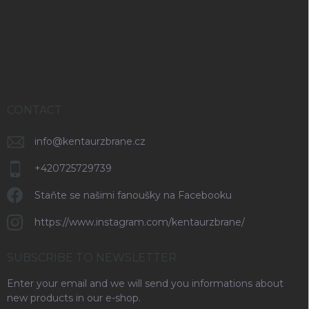
t
l
s
e
r
CONTACT
info
@
kentaurzbrane.cz
+420725729739
Staňte se našimi fanoušky na Facebooku
https://www.instagram.com/kentaurzbrane/
SUBSCRIBE TO NEWSLETTER
Enter your email and we will send you informations about
new products in our e-shop.