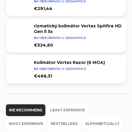
NA OBJEDNÁVKU U DODAVATELE
€291,44
rizmatický kolimátor Vortex Spitfire HD
Gen ll 5x
NA OBJEDNÁVKU U DODAVATELE
€524,60
Kolimátor Vortex Razor (6 MOA)
NA OBJEDNÁVKU U DODAVATELE
€466,31
P
r
WE RECOMMEND
LEAST EXPENSIVE
o
d
MOST EXPENSIVE
BESTSELLERS
ALPHABETICALLY
u