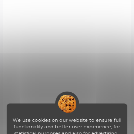
NA OBJEDNÁVKU U DODAVATELE
Kolimátor Vortex Spitfire AR 1x Prism Scope
DRT
€291,44
Add to cart
We use cookies on our website to ensure full
SF-BR-504
functionality and better user experience, for
statistical purposes and also for advertising.