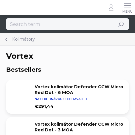
Skip
to
content
Search
Kolimátory
Vortex
Bestsellers
Vortex kolimátor Defender CCW Micro
Red Dot - 6 MOA
NA OBJEDNÁVKU U DODAVATELE
€291,44
Vortex kolimátor Defender CCW Micro
Red Dot - 3 MOA