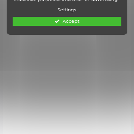
Settings
Accept
NA OBJEDNÁVKU U DODAVATELE
Kolimátor Vortex Strikefire II Red Dot
Scope - AR15
€235,22
Add to cart