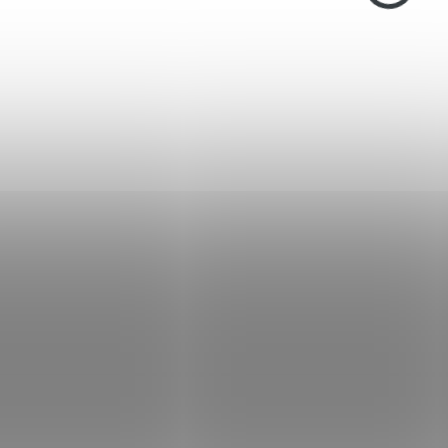
012.060
IN STOCK
(>5 PCS)
Zvukový alarm -
odpuzovač Kieferle M1
na nábojky 9x17 mm
€36,97
Add to cart
Akustický alarm M1 na