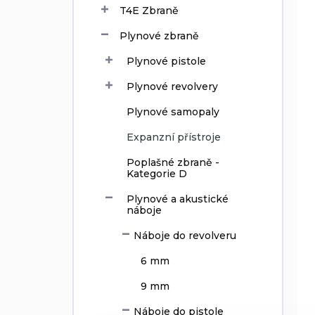
T4E Zbraně
d
u
Plynové zbraně
c
t
Plynové pistole
s
Plynové revolvery
Plynové samopaly
Expanzní přístroje
Poplašné zbraně -
Kategorie D
Plynové a akustické
náboje
Náboje do revolveru
6 mm
9 mm
Náboje do pistole