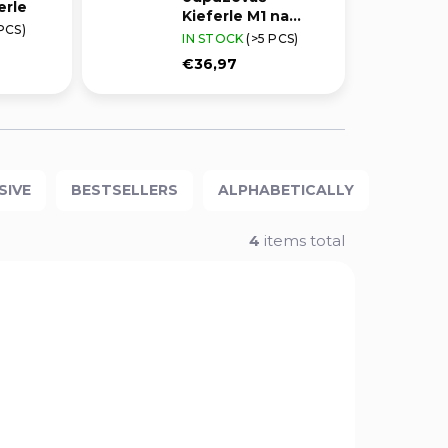
erle
Kieferle M1 na
PCS)
nábojky 9x17 mm
IN STOCK
(>5 PCS)
€36,97
SIVE
BESTSELLERS
ALPHABETICALLY
4
items total
6493
8423