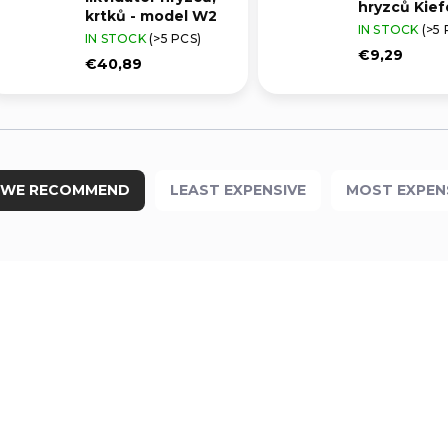
hryzců Kief
krtků - model W2
IN STOCK
(>5 
IN STOCK
(>5 PCS)
€9,29
€40,89
WE RECOMMEND
LEAST EXPENSIVE
MOST EXPEN
1279