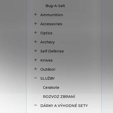
Bug-A-Salt
Ammunition
Accessories
Optics
Archery
Self Defense
Knives
Outdoor
SLUŽBY
Cerakote
ROZVOZ ZBRANÍ
DÁRKY A VÝHODNÉ SETY