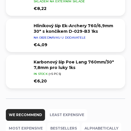
SKLADEM NA EXTERNÍM SKLADĚ
€8,22
Hliníkový šíp Ek-Archery 760/6,9mm
30" s končíkem D-029-B3 1ks
NA OBJEDNÁVKU U DODAVATELE
€4,09
Karbonový šíp Poe Lang 760mm/30"
7,8mm pro luky 1ks
IN STOCK
(>5 PCS)
€6,20
P
r
WE RECOMMEND
LEAST EXPENSIVE
o
d
MOST EXPENSIVE
BESTSELLERS
ALPHABETICALLY